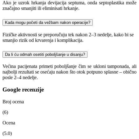
Ako je uzrok hrkanja devijacija septuma, onda septoplastika može
značajno smanjiti ili eliminisati hrkanje.
Kada mogu početi da vežbam nakon operacije?
Fizičke aktivnosti se preporučuju tek nakon 2–3 nedelje, kako bi se
smanjio rizik od krvarenja i komplikacija.
Da li ću odmah osetiti poboljšanje u disanju?
Većina pacijenata primeti poboljšanje čim se ukloni tamponada, ali
najbolji rezultati se osećaju nakon što otok potpuno splasne – obično
posle 2–4 nedelje.
Google recenzije
Broj ocena
(6)
Ocena
(5.0)