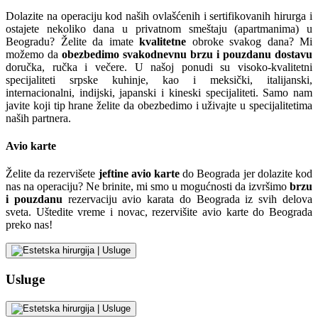
Dolazite na operaciju kod naših ovlašćenih i sertifikovanih hirurga i
ostajete nekoliko dana u privatnom smeštaju (apartmanima) u
Beogradu? Želite da imate
kvalitetne
obroke svakog dana? Mi
možemo da
obezbedimo svakodnevnu brzu i pouzdanu
dostavu
doručka, ručka i večere. U našoj ponudi su visoko-kvalitetni
specijaliteti srpske kuhinje, kao i meksički, italijanski,
internacionalni, indijski, japanski i kineski specijaliteti. Samo nam
javite koji tip hrane želite da obezbedimo i uživajte u specijalitetima
naših partnera.
Avio karte
Želite da rezervišete
jeftine avio karte
do Beograda jer dolazite kod
nas na operaciju? Ne brinite, mi smo u mogućnosti da izvršimo
brzu
i pouzdanu
rezervaciju avio karata do Beograda iz svih delova
sveta. Uštedite vreme i novac, rezervišite avio karte do Beograda
preko nas!
Usluge