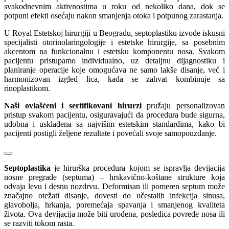
svakodnevnim aktivnostima u roku od nekoliko dana, dok se
potpuni efekti osećaju nakon smanjenja otoka i potpunog zarastanja.
U Royal Estetskoj hirurgiji u Beogradu, septoplastiku izvode iskusni
specijalisti otorinolaringologije i estetske hirurgije, sa posebnim
akcentom na funkcionalnu i estetsku komponentu nosa. Svakom
pacijentu pristupamo individualno, uz detaljnu dijagnostiku i
planiranje operacije koje omogućava ne samo lakše disanje, već i
harmonizovan izgled lica, kada se zahvat kombinuje sa
rinoplastikom.
Naši ovlašćeni i sertifikovani hirurzi
pružaju personalizovan
pristup svakom pacijentu, osiguravajući da procedura bude sigurna,
udobna i usklađena sa najvišim estetskim standardima, kako bi
pacijenti postigli željene rezultate i povećali svoje samopouzdanje.
Septoplastika
je hirurška procedura kojom se ispravlja devijacija
nosne pregrade (septuma) – hrskavično-koštane strukture koja
odvaja levu i desnu nozdrvu. Deformisan ili pomeren septum može
značajno otežati disanje, dovesti do učestalih infekcija sinusa,
glavobolja, hrkanja, poremećaja spavanja i smanjenog kvaliteta
života. Ova devijacija može biti urođena, posledica povrede nosa ili
se razviti tokom rasta.