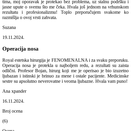
tima, moj oporavak je protekao bez problema, uz stalnu podršku i
jasne upute o svemu što me čeka. Hvala još jednom na vrhunskom
rezultatu i profesionalizmu! Toplo preporučujem svakome ko
razmišlja o ovoj vrsti zahvata.
Suzana
19.11.2024.
Operacija nosa
Royal estetska hirurgija je FENOMENALNA i za svaku preporuku.
Operacija nosa je protekla u najboljem redu, a rezultati su zaista
odlični. Profesor Bojan, hirurg koji me je operisao je bio izuzetno
ljubazan i istinski je brinuo za mene i ostale pacijente. Medicinske
sestre su apsolutno neverovatne i veoma ljubazne. Hvala vam puno!
Ana xpander
16.11.2024.
Broj ocena
(6)
Ocena