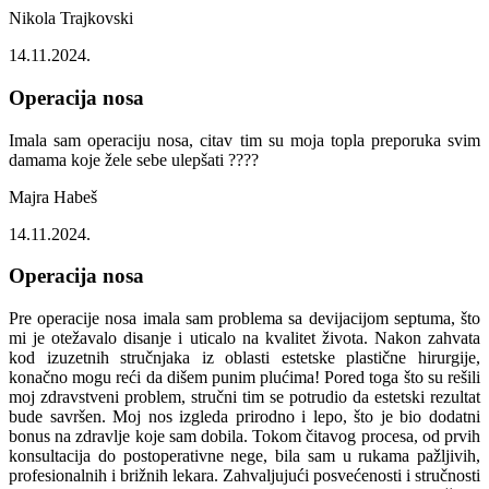
Nikola Trajkovski
14.11.2024.
Operacija nosa
Imala sam operaciju nosa, citav tim su moja topla preporuka svim
damama koje žele sebe ulepšati ????
Majra Habeš
14.11.2024.
Operacija nosa
Pre operacije nosa imala sam problema sa devijacijom septuma, što
mi je otežavalo disanje i uticalo na kvalitet života. Nakon zahvata
kod izuzetnih stručnjaka iz oblasti estetske plastične hirurgije,
konačno mogu reći da dišem punim plućima! Pored toga što su rešili
moj zdravstveni problem, stručni tim se potrudio da estetski rezultat
bude savršen. Moj nos izgleda prirodno i lepo, što je bio dodatni
bonus na zdravlje koje sam dobila. Tokom čitavog procesa, od prvih
konsultacija do postoperativne nege, bila sam u rukama pažljivih,
profesionalnih i brižnih lekara. Zahvaljujući posvećenosti i stručnosti