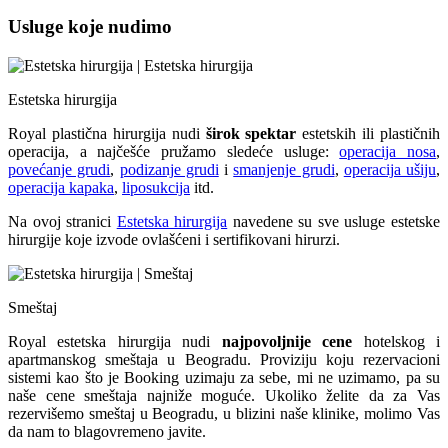
Usluge koje nudimo
Estetska hirurgija
Royal plastična hirurgija nudi
širok spektar
estetskih ili plastičnih
operacija, a najčešće pružamo sledeće usluge:
operacija nosa
,
povećanje grudi
,
podizanje grudi
i
smanjenje grudi
,
operacija ušiju
,
operacija kapaka
,
liposukcija
itd.
Na ovoj stranici
Estetska hirurgija
navedene su sve usluge estetske
hirurgije koje izvode ovlašćeni i sertifikovani hirurzi.
Smeštaj
Royal estetska hirurgija nudi
najpovoljnije cene
hotelskog i
apartmanskog smeštaja u Beogradu. Proviziju koju rezervacioni
sistemi kao što je Booking uzimaju za sebe, mi ne uzimamo, pa su
naše cene smeštaja najniže moguće. Ukoliko želite da za Vas
rezervišemo smeštaj u Beogradu, u blizini naše klinike, molimo Vas
da nam to blagovremeno javite.