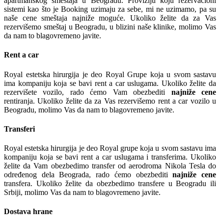
apartmanskog smeštaja u Beogradu. Proviziju koju rezervacioni
sistemi kao što je Booking uzimaju za sebe, mi ne uzimamo, pa su
naše cene smeštaja najniže moguće. Ukoliko želite da za Vas
rezervišemo smeštaj u Beogradu, u blizini naše klinike, molimo Vas
da nam to blagovremeno javite.
Rent a car
Royal estetska hirurgija je deo Royal Grupe koja u svom sastavu
ima kompaniju koja se bavi rent a car uslugama. Ukoliko želite da
rezervišete vozilo, rado ćemo Vam obezbediti
najniže cene
rentiranja. Ukoliko želite da za Vas rezervišemo rent a car vozilo u
Beogradu, molimo Vas da nam to blagovremeno javite.
Transferi
Royal estetska hirurgija je deo Royal grupe koja u svom sastavu ima
kompaniju koja se bavi rent a car uslugama i transferima. Ukoliko
želite da Vam obezbedimo transfer od aerodroma Nikola Tesla do
određenog dela Beograda, rado ćemo obezbediti
najniže cene
transfera. Ukoliko želite da obezbedimo transfere u Beogradu ili
Srbiji, molimo Vas da nam to blagovremeno javite.
Dostava hrane