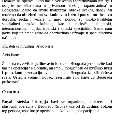
Dolazite na operaciju kod naših ovlašćenih i sertifikovanih hirurga i
ostajete nekoliko dana u privatnom smeštaju (apartmanima) u
Beogradu? Želite da imate
kvalitetne
obroke svakog dana? Mi
možemo da
obezbedimo svakodnevnu brzu i pouzdanu
dostavu
doručka, ručka i večere. U našoj ponudi su visoko-kvalitetni
specijaliteti srpske kuhinje, kao i meksički, italijanski,
internacionalni, indijski, japanski i kineski specijaliteti. Samo nam
javite koji tip hrane želite da obezbedimo i uživajte u specijalitetima
naših partnera.
Avio karte
Želite da rezervišete
jeftine avio karte
do Beograda jer dolazite kod
nas na operaciju? Ne brinite, mi smo u mogućnosti da izvršimo
brzu
i pouzdanu
rezervaciju avio karata do Beograda iz svih delova
sveta. Uštedite vreme i novac, rezervišite avio karte do Beograda
preko nas!
O nama
Royal estetska hirurgija
bavi se organizacijom estetskih i
plastičnih operacija u Beogradu (Srbija) više od
15 godina
. Tokom
tog perioda, uspešno je operisano nekoliko hiljada pacijenata.