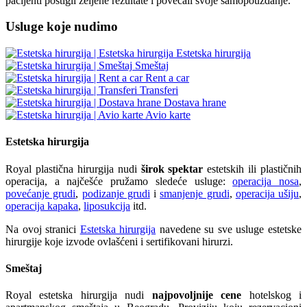
pacijenti postigli željene rezultate i povećali svoje samopouzdanje.
Usluge koje nudimo
Estetska hirurgija
Smeštaj
Rent a car
Transferi
Dostava hrane
Avio karte
Estetska hirurgija
Royal plastična hirurgija nudi
širok spektar
estetskih ili plastičnih
operacija, a najčešće pružamo sledeće usluge:
operacija nosa
,
povećanje grudi
,
podizanje grudi
i
smanjenje grudi
,
operacija ušiju
,
operacija kapaka
,
liposukcija
itd.
Na ovoj stranici
Estetska hirurgija
navedene su sve usluge estetske
hirurgije koje izvode ovlašćeni i sertifikovani hirurzi.
Smeštaj
Royal estetska hirurgija nudi
najpovoljnije cene
hotelskog i