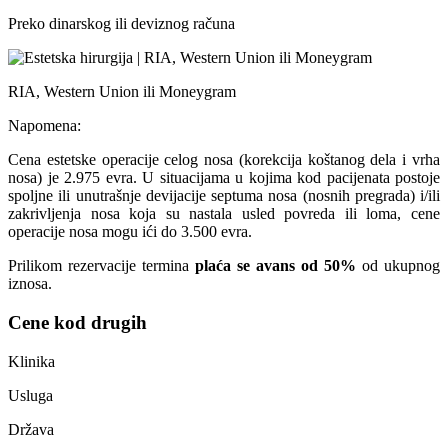
Preko dinarskog ili deviznog računa
RIA, Western Union ili Moneygram
Napomena:
Cena estetske operacije celog nosa (korekcija koštanog dela i vrha
nosa) je 2.975 evra. U situacijama u kojima kod pacijenata postoje
spoljne ili unutrašnje devijacije septuma nosa (nosnih pregrada) i/ili
zakrivljenja nosa koja su nastala usled povreda ili loma, cene
operacije nosa mogu ići do 3.500 evra.
Prilikom rezervacije termina
plaća se avans od 50%
od ukupnog
iznosa.
Cene kod drugih
Klinika
Usluga
Država