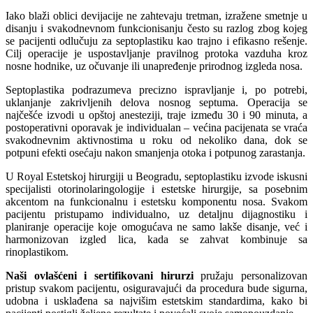
Iako blaži oblici devijacije ne zahtevaju tretman, izražene smetnje u
disanju i svakodnevnom funkcionisanju često su razlog zbog kojeg
se pacijenti odlučuju za septoplastiku kao trajno i efikasno rešenje.
Cilj operacije je uspostavljanje pravilnog protoka vazduha kroz
nosne hodnike, uz očuvanje ili unapređenje prirodnog izgleda nosa.
Septoplastika podrazumeva precizno ispravljanje i, po potrebi,
uklanjanje zakrivljenih delova nosnog septuma. Operacija se
najčešće izvodi u opštoj anesteziji, traje između 30 i 90 minuta, a
postoperativni oporavak je individualan – većina pacijenata se vraća
svakodnevnim aktivnostima u roku od nekoliko dana, dok se
potpuni efekti osećaju nakon smanjenja otoka i potpunog zarastanja.
U Royal Estetskoj hirurgiji u Beogradu, septoplastiku izvode iskusni
specijalisti otorinolaringologije i estetske hirurgije, sa posebnim
akcentom na funkcionalnu i estetsku komponentu nosa. Svakom
pacijentu pristupamo individualno, uz detaljnu dijagnostiku i
planiranje operacije koje omogućava ne samo lakše disanje, već i
harmonizovan izgled lica, kada se zahvat kombinuje sa
rinoplastikom.
Naši ovlašćeni i sertifikovani hirurzi
pružaju personalizovan
pristup svakom pacijentu, osiguravajući da procedura bude sigurna,
udobna i usklađena sa najvišim estetskim standardima, kako bi