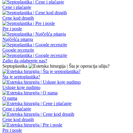
Cene i plaćanje
Cene kod drugih
Pre i posle
Najčešća pitanja
Google recenzije
Zašto da odaberete nas?
Septoplastika
Šta je septoplastika?
Usluge koje nudimo
O nama
Cene i plaćanje
Cene kod drugih
Pre i posle