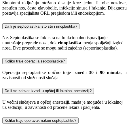
Simptomi uključuju otežano disanje kroz jednu ili obe nozdrve,
zapušen nos, česte glavobolje, infekcije sinusa i hrkanje. Dijagnozu
postavlja specijalista ORL pregledom i/ili endoskopijom.
Da li je septoplastika isto što i rinoplastika?
Ne. Septoplastika se fokusira na funkcionalno ispravljanje
unutrašnje pregrade nosa, dok
rinoplastika
menja spoljašnji izgled
nosa. Dve procedure se mogu raditi zajedno (septorinoplastika).
Koliko traje operacija septoplastike?
Operacija septoplastike obično traje između
30 i 90 minuta
, u
zavisnosti od složenosti slučaja.
Da li se zahvat izvodi u opštoj ili lokalnoj anesteziji?
U većini slučajeva u opštoj anesteziji, mada je moguće i u lokalnoj
uz sedaciju, u zavisnosti od procene lekara i pacijenta.
Koliko traje oporavak nakon septoplastike?