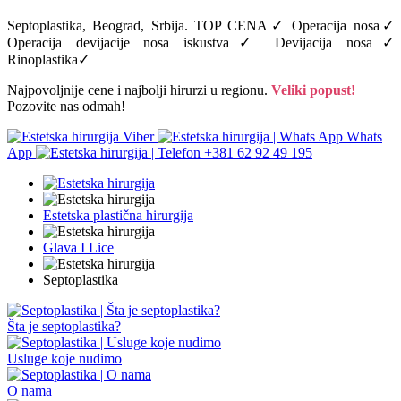
Septoplastika, Beograd, Srbija. TOP CENA✓ Operacija nosa✓
Operacija devijacije nosa iskustva✓ Devijacija nosa✓
Rinoplastika✓
Najpovoljnije cene i najbolji hirurzi u regionu.
Veliki popust!
Pozovite nas odmah!
Viber
Whats
App
+381 62 92 49 195
Estetska plastična hirurgija
Glava I Lice
Septoplastika
Šta je septoplastika?
Usluge koje nudimo
O nama