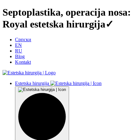
Septoplastika, operacija nosa:
Royal estetska hirurgija✓
Српски
EN
RU
Blog
Kontakt
Estetska hirurgija