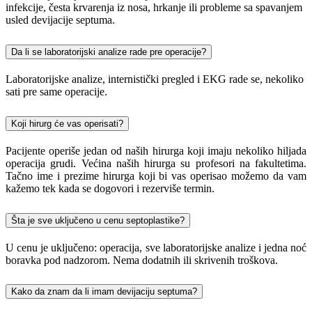
infekcije, česta krvarenja iz nosa, hrkanje ili probleme sa spavanjem
usled devijacije septuma.
Da li se laboratorijski analize rade pre operacije?
Laboratorijske analize, internistički pregled i EKG rade se, nekoliko
sati pre same operacije.
Koji hirurg će vas operisati?
Pacijente operiše jedan od naših hirurga koji imaju nekoliko hiljada
operacija grudi. Većina naših hirurga su profesori na fakultetima.
Tačno ime i prezime hirurga koji bi vas operisao možemo da vam
kažemo tek kada se dogovori i rezerviše termin.
Šta je sve uključeno u cenu septoplastike?
U cenu je uključeno: operacija, sve laboratorijske analize i jedna noć
boravka pod nadzorom. Nema dodatnih ili skrivenih troškova.
Kako da znam da li imam devijaciju septuma?