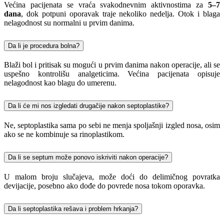
Većina pacijenata se vraća svakodnevnim aktivnostima za
5–7
dana
, dok potpuni oporavak traje nekoliko nedelja. Otok i blaga
nelagodnost su normalni u prvim danima.
Da li je procedura bolna?
Blaži bol i pritisak su mogući u prvim danima nakon operacije, ali se
uspešno kontrolišu analgeticima. Većina pacijenata opisuje
nelagodnost kao blagu do umerenu.
Da li će mi nos izgledati drugačije nakon septoplastike?
Ne, septoplastika sama po sebi ne menja spoljašnji izgled nosa, osim
ako se ne kombinuje sa rinoplastikom.
Da li se septum može ponovo iskriviti nakon operacije?
U malom broju slučajeva, može doći do delimičnog povratka
devijacije, posebno ako dođe do povrede nosa tokom oporavka.
Da li septoplastika rešava i problem hrkanja?