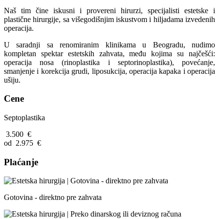
Naš tim čine iskusni i provereni hirurzi, specijalisti estetske i
plastične hirurgije, sa višegodišnjim iskustvom i hiljadama izvedenih
operacija.
U saradnji sa renomiranim klinikama u Beogradu, nudimo
kompletan spektar estetskih zahvata, među kojima su najčešći:
operacija nosa (rinoplastika i septorinoplastika), povećanje,
smanjenje i korekcija grudi, liposukcija, operacija kapaka i operacija
ušiju.
Cene
Septoplastika
3.500
€
od
2.975
€
Plaćanje
Gotovina - direktno pre zahvata