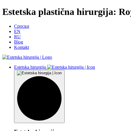
Estetska plastična hirurgija: R
Српски
EN
RU
Blog
Kontakt
Estetska hirurgija