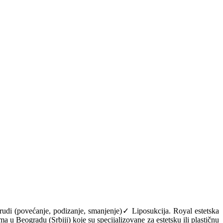
rudi (povećanje, podizanje, smanjenje)✓ Liposukcija. Royal estetska
a u Beogradu (Srbiji) koje su specijalizovane za estetsku ili plastičnu