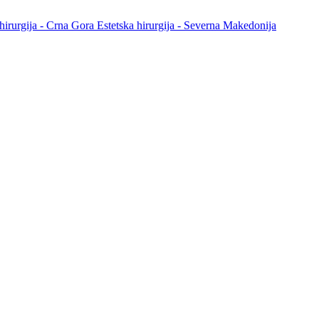
 hirurgija - Crna Gora
Estetska hirurgija - Severna Makedonija