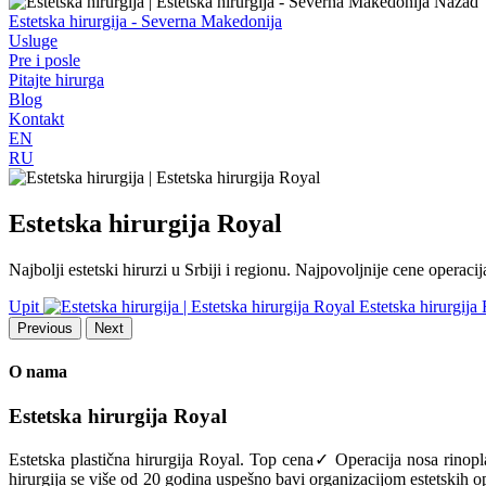
Nazad
Estetska hirurgija - Severna Makedonija
Usluge
Pre i posle
Pitajte hirurga
Blog
Kontakt
EN
RU
Estetska hirurgija Royal
Najbolji estetski hirurzi u Srbiji i regionu. Najpovoljnije cene operac
Upit
Previous
Next
O nama
Estetska hirurgija Royal
Estetska plastična hirurgija Royal. Top cena✓ Operacija nosa rinop
hirurgija se više od 20 godina uspešno bavi organizacijom estetskih op