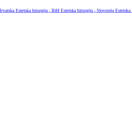
 Hrvatska
Estetska hirurgija - BiH
Estetska hirurgija - Slovenija
Estetska