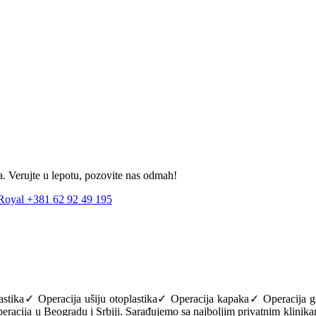
ija. Verujte u lepotu, pozovite nas odmah!
+381 62 92 49 195
lastika✓ Operacija ušiju otoplastika✓ Operacija kapaka✓ Operacija g
eracija u Beogradu i Srbiji. Sarađujemo sa najboljim privatnim klinikam