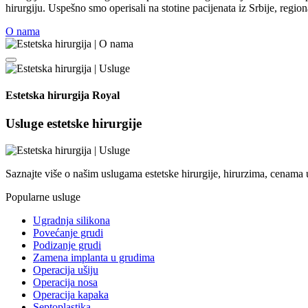
hirurgiju. Uspešno smo operisali na stotine pacijenata iz Srbije, regi
O nama
Estetska hirurgija Royal
Usluge estetske hirurgije
Saznajte više o našim uslugama estetske hirurgije, hirurzima, cenama
Popularne usluge
Ugradnja silikona
Povećanje grudi
Podizanje grudi
Zamena implanta u grudima
Operacija ušiju
Operacija nosa
Operacija kapaka
Septoplastika