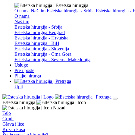
O nama
Naš tim
Estetska hirurgija - Srbija
Estetska hirurgija -
O nama
Naš tim
Estetska hirurgija - Srbija
Estetska hirurgija Beograd
Estetska hirurgija - Hrvatska
Estetska hirurgija - BiH
Estetska hirurgija - Slovenija
Estetska hirurgija - Crna Gora
Estetska hirurgija - Severna Makedonija
Usluge
Pre i posle
Pitajte hirurga
Upit
Estetska hirurgija
Nazad
Telo
Grudi
Glava i lice
Koža i kosa
Šta je estetska hirurgija?