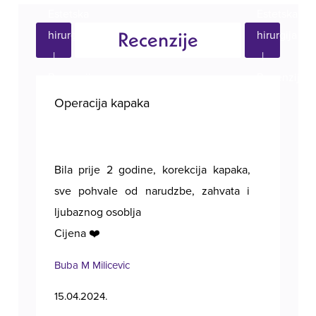
Recenzije
Operacija kapaka
Ope
Bila prije 2 godine, korekcija kapaka,
Poz
sve pohvale od narudzbe, zahvata i
ljubaznog osoblja
Cijena ❤️
Buba M Milicevic
Tan
15.04.2024.
11.1