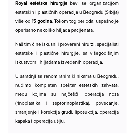
karakteristika i želja svakog pacijenta.
Royal estetska hirurgija
bavi se organizacijom
estetskih i plastičnih operacija u Beogradu (Srbija)
Rezultati septorinoplastike donose višestruku
više od
15 godina
. Tokom tog perioda, uspešno je
korist – poboljšanu disajnu funkciju, prirodan
izgled nosa u skladu sa ostatkom lica, povećano
operisano nekoliko hiljada pacijenata.
samopouzdanje i bolji kvalitet života.
Postoperativni oporavak je individualan, ali
Naš tim čine iskusni i provereni hirurzi, specijalisti
većina pacijenata se vraća svakodnevnim
estetske i plastične hirurgije, sa višegodišnjim
aktivnostima u roku od 7 do 10 dana, dok se
iskustvom i hiljadama izvedenih operacija.
potpuni estetski efekti uočavaju nakon nekoliko
meseci, kada otok potpuno splasne.
U saradnji sa renomiranim klinikama u Beogradu,
Ukoliko imate poteškoće sa disanjem ili ste
nudimo kompletan spektar estetskih zahvata,
nezadovoljni izgledom svog nosa,
među kojima su najčešći: operacija nosa
septorinoplastika predstavlja efikasno i
(rinoplastika i septorinoplastika), povećanje,
dugotrajno rešenje. Naš stručni tim vam je na
smanjenje i korekcija grudi, liposukcija, operacija
raspolaganju za sve informacije, konsultacije i
individualnu analizu.
kapaka i operacija ušiju.
Zakažite svoj pregled u Royal Estetskoj hirurgiji i