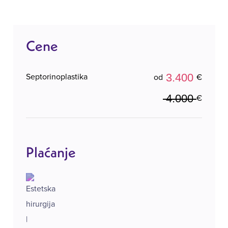
napravite prvi korak ka zdravijem disanju i
harmoničnijem izgledu.
Cene
3.400
Septorinoplastika
od
€
4.000
€
Plaćanje