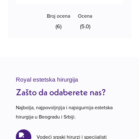
Broj ocena
Ocena
(6)
(5.0)
Royal estetska hirurgija
Zašto da odaberete nas?
Najbolja, najpovoljnjija i najsigurnija estetska
hirurgija u Beogradu i Srbiji.
Vodeći srpski hirurzi i specijalisti