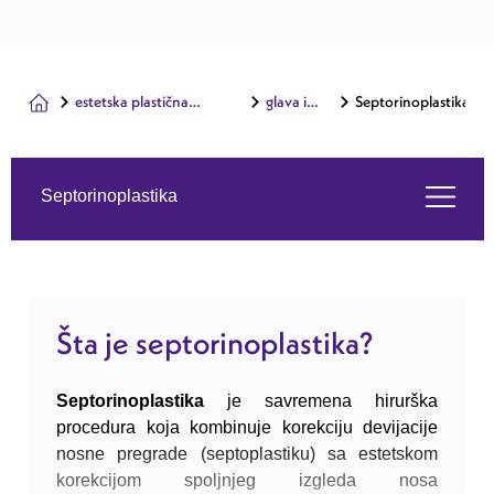
estetska plastična
glava i
Septorinoplastika
hirurgija
lice
Septorinoplastika
Šta je septorinoplastika?
Šta je septorinoplastika?
Usluge koje nudimo
Septorinoplastika
je savremena hirurška
procedura koja kombinuje korekciju devijacije
O nama
nosne pregrade (septoplastiku) sa estetskom
korekcijom spoljnjeg izgleda nosa