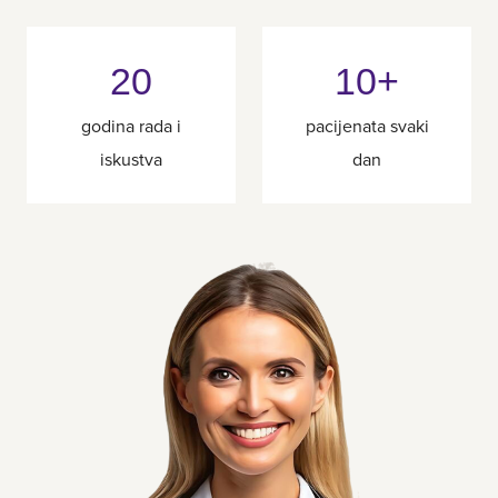
20
10+
godina rada i
pacijenata svaki
iskustva
dan