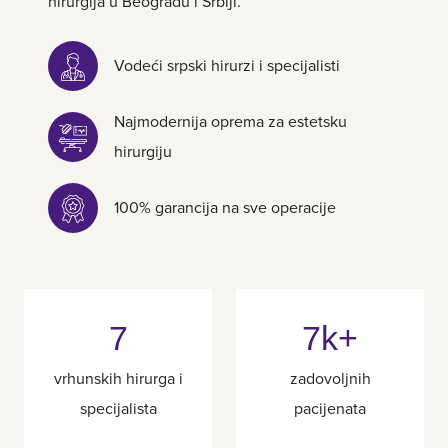
hirurgija u Beogradu i Srbiji.
Vodeći srpski hirurzi i specijalisti
Najmodernija oprema za estetsku
hirurgiju
100% garancija na sve operacije
7
7k+
vrhunskih hirurga i
zadovoljnih
specijalista
pacijenata