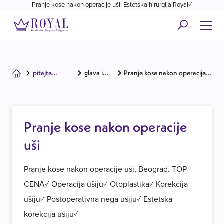
Pranje kose nakon operacije uši: Estetska hirurgija Royal✓
pitajte
glava i
Pranje kose nakon operacije
hirurga
lice
uši
Pranje kose nakon operacije
uši
Pranje kose nakon operacije uši, Beograd. TOP
CENA✓ Operacija ušiju✓ Otoplastika✓ Korekcija
ušiju✓ Postoperativna nega ušiju✓ Estetska
korekcija ušiju✓