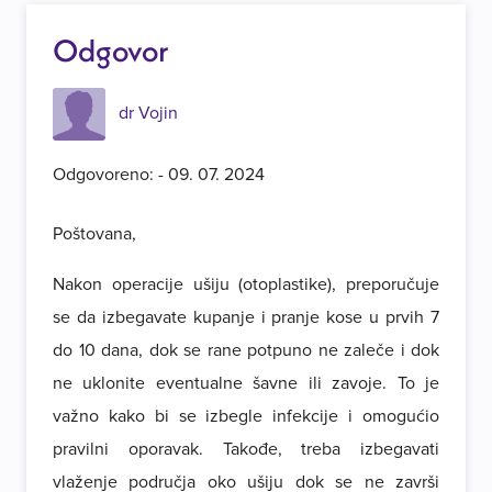
Odgovor
dr Vojin
Odgovoreno: - 09. 07. 2024
Poštovana,
Nakon operacije ušiju (otoplastike), preporučuje
se da izbegavate kupanje i pranje kose u prvih 7
do 10 dana, dok se rane potpuno ne zaleče i dok
ne uklonite eventualne šavne ili zavoje. To je
važno kako bi se izbegle infekcije i omogućio
pravilni oporavak. Takođe, treba izbegavati
vlaženje područja oko ušiju dok se ne završi