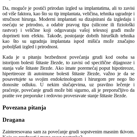
Da, moguće je postići prirodan izgled sa implantatima, ali to zavisi
od više faktora, kao što su tip implantata, veličina, tehnika ugradnje i
stručnost hirurga. Moderni implantati su dizajnirani da izgledaju i
osećaju se prirodno, a odabir pravog tipa (silicone ili fiziološki
rastvor) i veličine koji odgovaraju vašoj telesnoj građi može
doprineti tom efektu. Takođe, postojanje dobrih hirurških tehnika
kao što su ugradnja implantata ispod mišića može značajno
poboljšati izgled i prirodnost.
Kada je u pitanju bezbednost povećanja grudi kod osoba sa
istorijom bolesti štitaste žlezde, to zavisi od specifične dijagnoze i
stanja vaše štitaste žlezde. Ako imate poremećaj poput hipotireoze,
hipertireoze ili autoimune bolesti štitaste žlezde, važno je da se
posavetujete sa svojim endokrinologom i hirurgom pre nego što
donosite odluku. U nekim slučajevima, uz pravilno lečenje i
praćenje, povećanje grudi može biti sigurno, ali je preporučljivo da
pratite sve preporuke i redovno proveravate stanje štitaste žlezde.
Povezana pitanja
Dragana
Zainteresovana sam za povećanje grudi sopstvenim masnim tkivom.