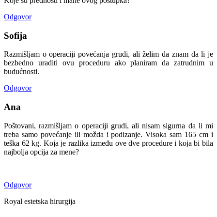
Koje su prednosti i mane ovog postupka?
Odgovor
Sofija
Razmišljam o operaciji povećanja grudi, ali želim da znam da li je
bezbedno uraditi ovu proceduru ako planiram da zatrudnim u
budućnosti.
Odgovor
Ana
Poštovani, razmišljam o operaciji grudi, ali nisam sigurna da li mi
treba samo povećanje ili možda i podizanje. Visoka sam 165 cm i
teška 62 kg. Koja je razlika između ove dve procedure i koja bi bila
najbolja opcija za mene?
Odgovor
Royal estetska hirurgija