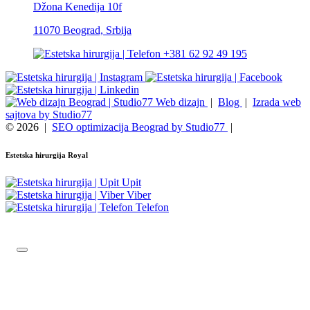
Džona Kenedija 10f
11070 Beograd, Srbija
+381 62 92 49 195
Web dizajn
|
Blog
|
Izrada web
sajtova by Studio77
© 2026
|
SEO optimizacija Beograd by Studio77
|
Estetska hirurgija Royal
Upit
Viber
Telefon