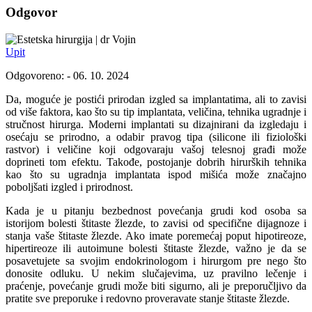
Odgovor
dr Vojin
Upit
Odgovoreno: - 06. 10. 2024
Da, moguće je postići prirodan izgled sa implantatima, ali to zavisi
od više faktora, kao što su tip implantata, veličina, tehnika ugradnje i
stručnost hirurga. Moderni implantati su dizajnirani da izgledaju i
osećaju se prirodno, a odabir pravog tipa (silicone ili fiziološki
rastvor) i veličine koji odgovaraju vašoj telesnoj građi može
doprineti tom efektu. Takođe, postojanje dobrih hirurških tehnika
kao što su ugradnja implantata ispod mišića može značajno
poboljšati izgled i prirodnost.
Kada je u pitanju bezbednost povećanja grudi kod osoba sa
istorijom bolesti štitaste žlezde, to zavisi od specifične dijagnoze i
stanja vaše štitaste žlezde. Ako imate poremećaj poput hipotireoze,
hipertireoze ili autoimune bolesti štitaste žlezde, važno je da se
posavetujete sa svojim endokrinologom i hirurgom pre nego što
donosite odluku. U nekim slučajevima, uz pravilno lečenje i
praćenje, povećanje grudi može biti sigurno, ali je preporučljivo da
pratite sve preporuke i redovno proveravate stanje štitaste žlezde.