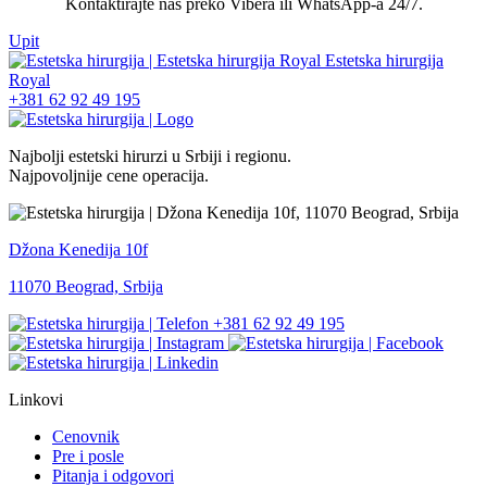
Kontaktirajte nas preko Vibera ili WhatsApp-a 24/7.
Upit
+381 62 92 49 195
Najbolji estetski hirurzi u Srbiji i regionu.
Najpovoljnije cene operacija.
Džona Kenedija 10f
11070 Beograd, Srbija
+381 62 92 49 195
Linkovi
Cenovnik
Pre i posle
Pitanja i odgovori