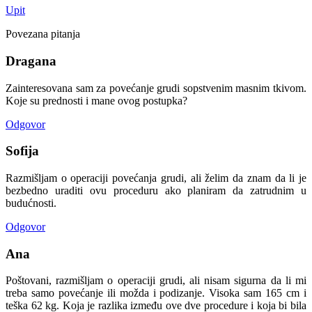
Upit
Povezana pitanja
Dragana
Zainteresovana sam za povećanje grudi sopstvenim masnim tkivom.
Koje su prednosti i mane ovog postupka?
Odgovor
Sofija
Razmišljam o operaciji povećanja grudi, ali želim da znam da li je
bezbedno uraditi ovu proceduru ako planiram da zatrudnim u
budućnosti.
Odgovor
Ana
Poštovani, razmišljam o operaciji grudi, ali nisam sigurna da li mi
treba samo povećanje ili možda i podizanje. Visoka sam 165 cm i
teška 62 kg. Koja je razlika između ove dve procedure i koja bi bila