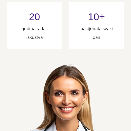
20
10+
godina rada i
pacijenata svaki
iskustva
dan