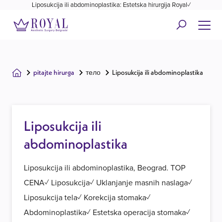
Liposukcija ili abdominoplastika: Estetska hirurgija Royal✓
pitajte hirurga
тело
Liposukcija ili abdominoplastika
Liposukcija ili
abdominoplastika
Liposukcija ili abdominoplastika, Beograd. TOP
CENA✓ Liposukcija✓ Uklanjanje masnih naslaga✓
Liposukcija tela✓ Korekcija stomaka✓
Abdominoplastika✓ Estetska operacija stomaka✓