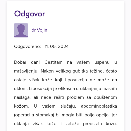
Odgovor
dr Vojin
Odgovoreno: - 11. 05. 2024
Dobar dan! Čestitam na vašem uspehu u
mršavljenju! Nakon velikog gubitka težine, često
ostaje višak kože koji liposukcija ne može da
ukloni. Liposukcija je efikasna u uklanjanju masnih
naslaga, ali neće rešiti problem sa opuštenom
kožom. U vašem slučaju, abdominoplastika
(operacija stomaka) bi mogla biti bolja opcija, jer
uklanja višak kože i zateže preostalu kožu.