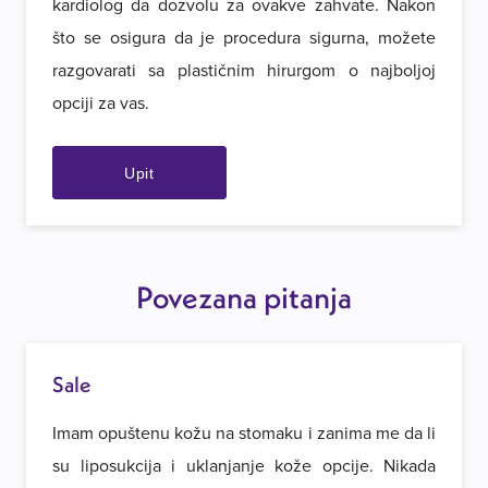
kardiolog da dozvolu za ovakve zahvate. Nakon
što se osigura da je procedura sigurna, možete
razgovarati sa plastičnim hirurgom o najboljoj
opciji za vas.
Upit
Povezana pitanja
Sale
Imam opuštenu kožu na stomaku i zanima me da li
su liposukcija i uklanjanje kože opcije. Nikada