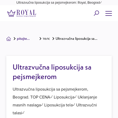
Ultrazvučna liposukcija sa pejsmejkerom: Royal, Beograd✓
pitajte
тело
Ultrazvučna liposukcija sa
hirurga
pejsmejkerom
Ultrazvučna liposukcija sa
pejsmejkerom
Ultrazvučna liposukcija sa pejsmejkerom,
Beograd. TOP CENA✓ Liposukcija✓ Uklanjanje
masnih naslaga✓ Liposukcija tela✓ Ultrazvučni
talasi✓