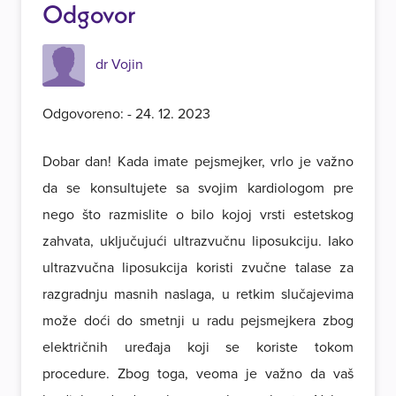
Odgovor
dr Vojin
Odgovoreno: - 24. 12. 2023
Dobar dan! Kada imate pejsmejker, vrlo je važno
da se konsultujete sa svojim kardiologom pre
nego što razmislite o bilo kojoj vrsti estetskog
zahvata, uključujući ultrazvučnu liposukciju. Iako
ultrazvučna liposukcija koristi zvučne talase za
razgradnju masnih naslaga, u retkim slučajevima
može doći do smetnji u radu pejsmejkera zbog
električnih uređaja koji se koriste tokom
procedure. Zbog toga, veoma je važno da vaš