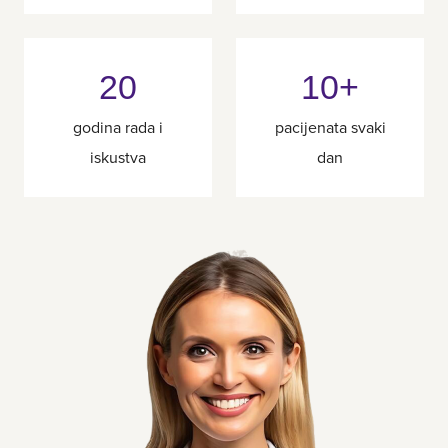
20
10+
godina rada i
pacijenata svaki
iskustva
dan