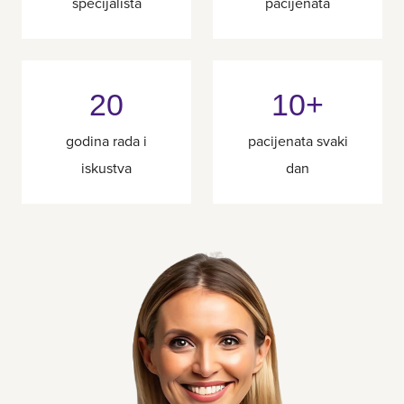
specijalista
pacijenata
20
10+
godina rada i
pacijenata svaki
iskustva
dan