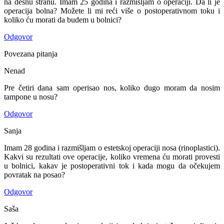
na desnu stranu. Imam 25 godina i razmišljam o operaciji. Da li je
operacija bolna? Možete li mi reći više o postoperativnom toku i
koliko ću morati da budem u bolnici?
Odgovor
Povezana pitanja
Nenad
Pre četiri dana sam operisao nos, koliko dugo moram da nosim
tampone u nosu?
Odgovor
Sanja
Imam 28 godina i razmišljam o estetskoj operaciji nosa (rinoplastici).
Kakvi su rezultati ove operacije, koliko vremena ću morati provesti
u bolnici, kakav je postoperativni tok i kada mogu da očekujem
povratak na posao?
Odgovor
Saša