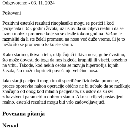
Odgovoreno: - 03. 11. 2024
Poštovani
Pozitivni estetski rezultati rinoplastike mogu se postići i kod
pacijenata u 65. godini života, uz uslov da su ciljevi realni i da se
uzmu u obzir promene koje su se desile tokom godina. Važno je
razmisliti da li ste želeli promenu na nosu već duže vreme, ili je to
nešto što se promenilo kako ste starili.
Kako starimo, tkiva u telu, uključujući i tkiva nosa, gube čvrstinu,
što može dovesti do toga da nos izgleda krupniji ili viseći, posebno
na vrhu. Takođe, kod nekih osoba se razvija hipertrofija lojnih
žlezda, što može doprineti povećanju veličine nosa.
Iako stariji pacijenti mogu imati specifične fiziološke promene,
proces oporavka nakon operacije obično ne bi trebalo da se razlikuje
značajno od onog kod mlađih pacijenata, uz uslov da su svi
zdravstveni parametri u dobrom stanju. Ako su ciljevi postavljeni
realno, estetski rezultati mogu biti vrlo zadovoljavajući.
Povezana pitanja
Nenad