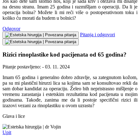
Još kao dete sam slomio nos, koji je sada kriv i otežava mi disanje
na desnu stranu. Imam 25 godina i razmišljam o operaciji. Da li je
operacija bolna? Možete li mi reći više o postoperativnom toku i
koliko ću morati da budem u bolnici?
Odgovor
Pitanja i odgovori
Rizici rinoplastike kod pacijenata od 65 godina?
Pitanje postavljeno: - 03. 11. 2024
Imam 65 godina i generalno dobro zdravlje, sa zategnutom kožom,
pa su mi plastični hirurzi lica sa kojima sam se konsultovao rekli da
sam dobar kandidat za operaciju. Želeo bih nepristrasno mišljenje o
vremenu zarastanja i estetskim rezultatima kod pacijenata u mojim
godinama. Takođe, zanima me da li postoje specifični rizici ili
izazovi vezani za rinoplastiku u ovom uzrastu?
Glava i lice
dr Vojin
Upit