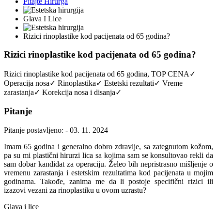
Pitajte Hirurga
Glava I Lice
Rizici rinoplastike kod pacijenata od 65 godina?
Rizici rinoplastike kod pacijenata od 65 godina?
Rizici rinoplastike kod pacijenata od 65 godina, TOP CENA✓
Operacija nosa✓ Rinoplastika✓ Estetski rezultati✓ Vreme
zarastanja✓ Korekcija nosa i disanja✓
Pitanje
Pitanje postavljeno: - 03. 11. 2024
Imam 65 godina i generalno dobro zdravlje, sa zategnutom kožom,
pa su mi plastični hirurzi lica sa kojima sam se konsultovao rekli da
sam dobar kandidat za operaciju. Želeo bih nepristrasno mišljenje o
vremenu zarastanja i estetskim rezultatima kod pacijenata u mojim
godinama. Takođe, zanima me da li postoje specifični rizici ili
izazovi vezani za rinoplastiku u ovom uzrastu?
Glava i lice