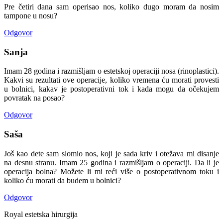
Pre četiri dana sam operisao nos, koliko dugo moram da nosim
tampone u nosu?
Odgovor
Sanja
Imam 28 godina i razmišljam o estetskoj operaciji nosa (rinoplastici).
Kakvi su rezultati ove operacije, koliko vremena ću morati provesti
u bolnici, kakav je postoperativni tok i kada mogu da očekujem
povratak na posao?
Odgovor
Saša
Još kao dete sam slomio nos, koji je sada kriv i otežava mi disanje
na desnu stranu. Imam 25 godina i razmišljam o operaciji. Da li je
operacija bolna? Možete li mi reći više o postoperativnom toku i
koliko ću morati da budem u bolnici?
Odgovor
Royal estetska hirurgija