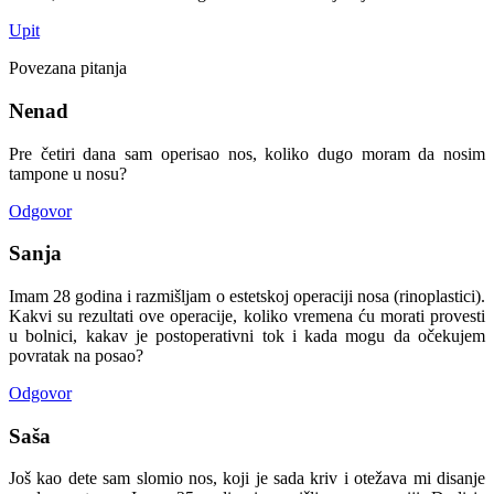
Upit
Povezana pitanja
Nenad
Pre četiri dana sam operisao nos, koliko dugo moram da nosim
tampone u nosu?
Odgovor
Sanja
Imam 28 godina i razmišljam o estetskoj operaciji nosa (rinoplastici).
Kakvi su rezultati ove operacije, koliko vremena ću morati provesti
u bolnici, kakav je postoperativni tok i kada mogu da očekujem
povratak na posao?
Odgovor
Saša
Još kao dete sam slomio nos, koji je sada kriv i otežava mi disanje