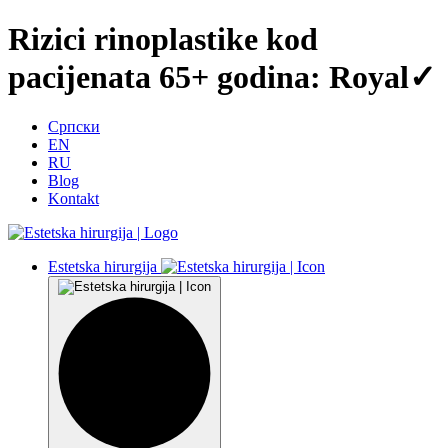
Rizici rinoplastike kod
pacijenata 65+ godina: Royal✓
Српски
EN
RU
Blog
Kontakt
Estetska hirurgija