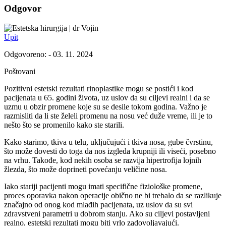
Odgovor
dr Vojin
Upit
Odgovoreno: - 03. 11. 2024
Poštovani
Pozitivni estetski rezultati rinoplastike mogu se postići i kod
pacijenata u 65. godini života, uz uslov da su ciljevi realni i da se
uzmu u obzir promene koje su se desile tokom godina. Važno je
razmisliti da li ste želeli promenu na nosu već duže vreme, ili je to
nešto što se promenilo kako ste starili.
Kako starimo, tkiva u telu, uključujući i tkiva nosa, gube čvrstinu,
što može dovesti do toga da nos izgleda krupniji ili viseći, posebno
na vrhu. Takođe, kod nekih osoba se razvija hipertrofija lojnih
žlezda, što može doprineti povećanju veličine nosa.
Iako stariji pacijenti mogu imati specifične fiziološke promene,
proces oporavka nakon operacije obično ne bi trebalo da se razlikuje
značajno od onog kod mlađih pacijenata, uz uslov da su svi
zdravstveni parametri u dobrom stanju. Ako su ciljevi postavljeni
realno, estetski rezultati mogu biti vrlo zadovoljavajući.