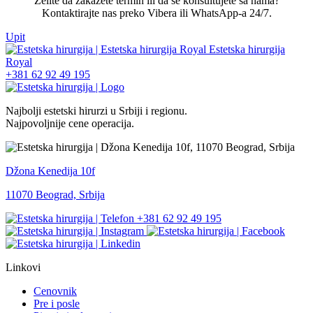
Želite da zakažete termin ili da se konsultujete sa nama?
Kontaktirajte nas preko Vibera ili WhatsApp-a 24/7.
Upit
+381 62 92 49 195
Najbolji estetski hirurzi u Srbiji i regionu.
Najpovoljnije cene operacija.
Džona Kenedija 10f
11070 Beograd, Srbija
+381 62 92 49 195
Linkovi
Cenovnik
Pre i posle