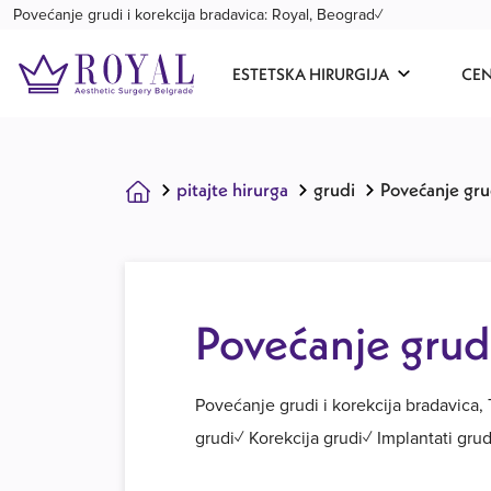
Povećanje grudi i korekcija bradavica: Royal, Beograd✓
ESTETSKA HIRURGIJA
CE
pitajte hirurga
grudi
Povećanje grud
Povećanje grudi
Povećanje grudi i korekcija bradavica
grudi✓ Korekcija grudi✓ Implantati gru