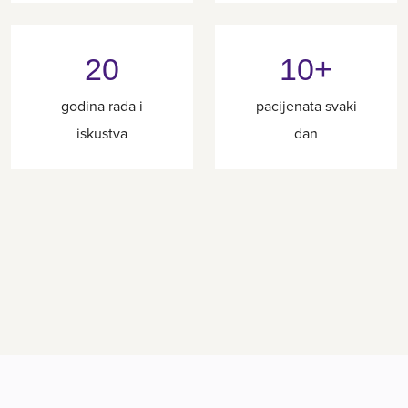
20
10+
godina rada i
pacijenata svaki
iskustva
dan