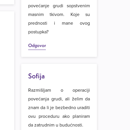
povećanje grudi sopstvenim
masnim tkivom. Koje su
prednosti i mane ovog
postupka?
Odgovor
Sofija
Razmišljam o operaciji
povećanja grudi, ali želim da
znam da li je bezbedno uraditi
ovu proceduru ako planiram
da zatrudnim u budućnosti.