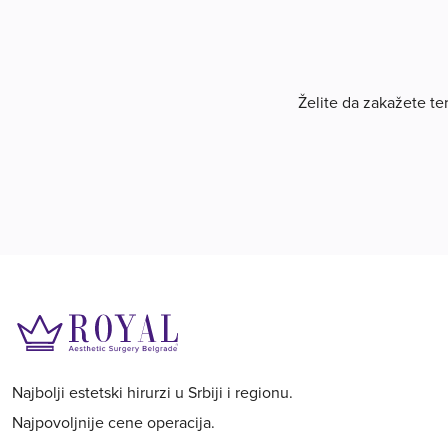
Želite da zakažete te
Najbolji estetski hirurzi u Srbiji i regionu.
Najpovoljnije cene operacija.