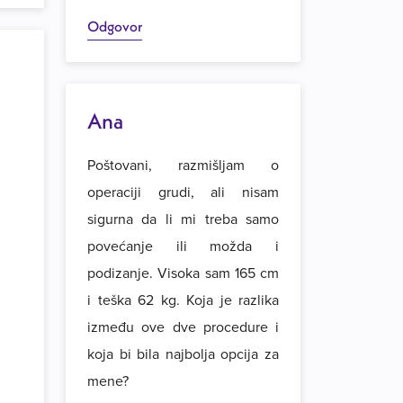
Odgovor
Ana
Poštovani, razmišljam o
operaciji grudi, ali nisam
sigurna da li mi treba samo
povećanje ili možda i
podizanje. Visoka sam 165 cm
i teška 62 kg. Koja je razlika
između ove dve procedure i
koja bi bila najbolja opcija za
mene?