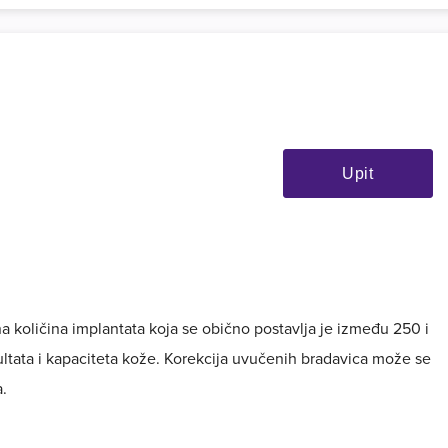
Upit
 količina implantata koja se obično postavlja je između 250 i
ltata i kapaciteta kože. Korekcija uvučenih bradavica može se
a.