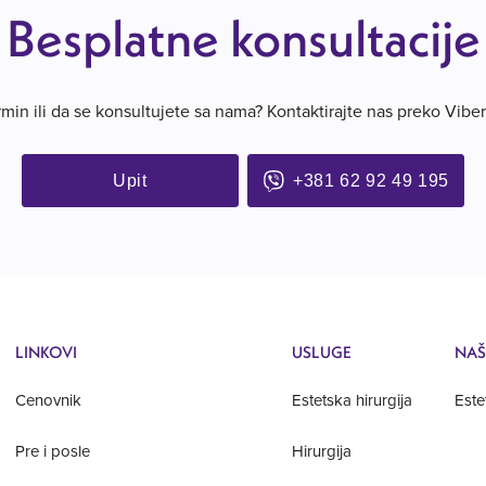
Besplatne konsultacije
rmin ili da se konsultujete sa nama? Kontaktirajte nas preko Viber
Upit
+381 62 92 49 195
LINKOVI
USLUGE
NAŠ
Cenovnik
Estetska hirurgija
Este
Pre i posle
Hirurgija