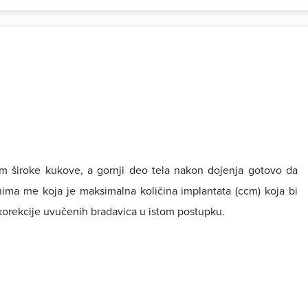
m široke kukove, a gornji deo tela nakon dojenja gotovo da
ma me koja je maksimalna količina implantata (ccm) koja bi
korekcije uvučenih bradavica u istom postupku.