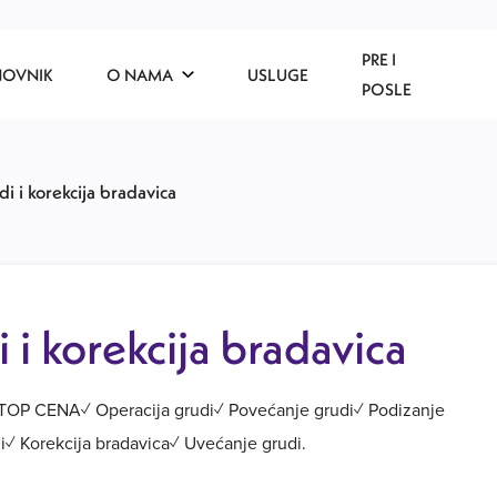
PRE I
NOVNIK
O NAMA
USLUGE
POSLE
i i korekcija bradavica
 i korekcija bradavica
, TOP CENA✓ Operacija grudi✓ Povećanje grudi✓ Podizanje
di✓ Korekcija bradavica✓ Uvećanje grudi.