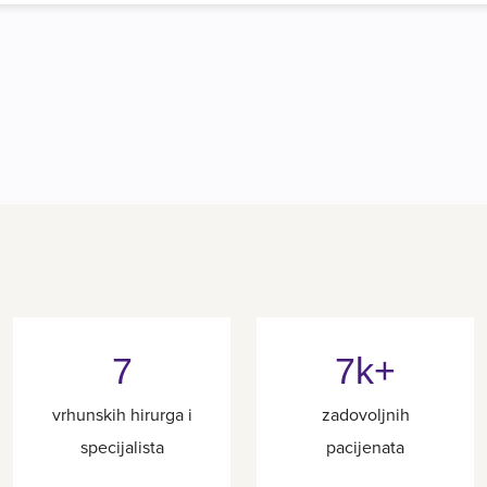
7
7k+
vrhunskih hirurga i
zadovoljnih
specijalista
pacijenata