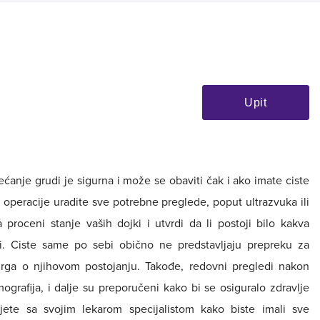
Upit
anje grudi je sigurna i može se obaviti čak i ako imate ciste
operacije uradite sve potrebne preglede, poput ultrazvuka ili
proceni stanje vaših dojki i utvrdi da li postoji bilo kakva
ti. Ciste same po sebi obično ne predstavljaju prepreku za
irurga o njihovom postojanju. Takođe, redovni pregledi nakon
mografija, i dalje su preporučeni kako bi se osiguralo zdravlje
jete sa svojim lekarom specijalistom kako biste imali sve