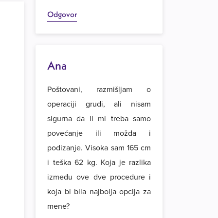
Odgovor
Ana
Poštovani, razmišljam o
operaciji grudi, ali nisam
sigurna da li mi treba samo
povećanje ili možda i
podizanje. Visoka sam 165 cm
i teška 62 kg. Koja je razlika
između ove dve procedure i
koja bi bila najbolja opcija za
mene?