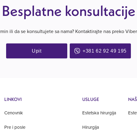
Besplatne konsultacije
rmin ili da se konsultujete sa nama? Kontaktirajte nas preko Viber
Upit
+381 62 92 49 195
LINKOVI
USLUGE
NAŠ
Cenovnik
Estetska hirurgija
Este
Pre i posle
Hirurgija