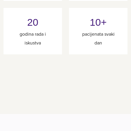
20
10+
godina rada i
pacijenata svaki
iskustva
dan