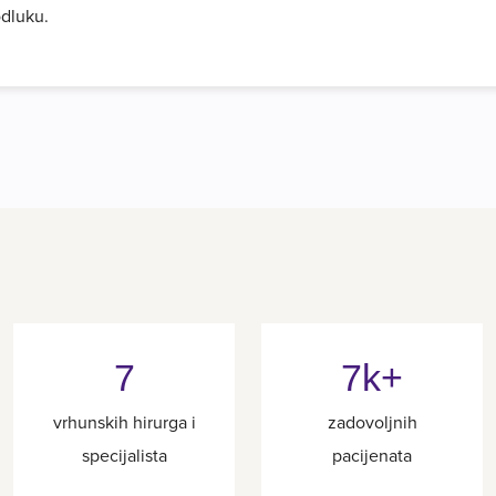
odluku.
7
7k+
vrhunskih hirurga i
zadovoljnih
specijalista
pacijenata