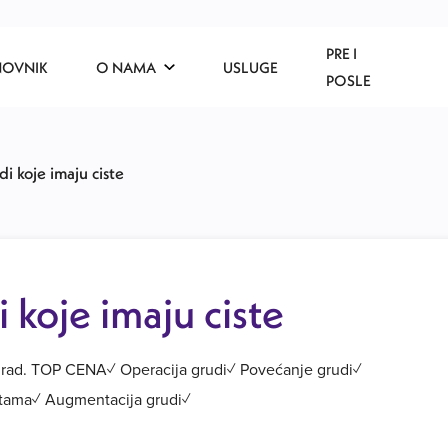
PRE I
NOVNIK
O NAMA
USLUGE
POSLE
i koje imaju ciste
 koje imaju ciste
ograd. TOP CENA✓ Operacija grudi✓ Povećanje grudi✓
istama✓ Augmentacija grudi✓