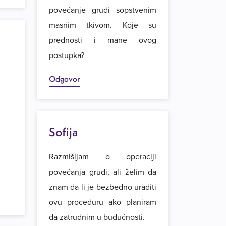
povećanje grudi sopstvenim
masnim tkivom. Koje su
prednosti i mane ovog
postupka?
Odgovor
Sofija
Razmišljam o operaciji
povećanja grudi, ali želim da
znam da li je bezbedno uraditi
ovu proceduru ako planiram
da zatrudnim u budućnosti.