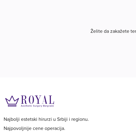
Želite da zakažete te
Najbolji estetski hirurzi u Srbiji i regionu.
Najpovoljnije cene operacija.