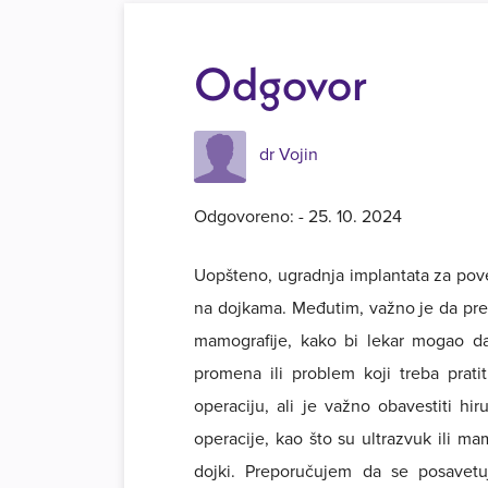
Odgovor
dr Vojin
Odgovoreno: - 25. 10. 2024
Uopšteno, ugradnja implantata za poveć
na dojkama. Međutim, važno je da pre 
mamografije, kako bi lekar mogao da 
promena ili problem koji treba prati
operaciju, ali je važno obavestiti h
operacije, kao što su ultrazvuk ili ma
dojki. Preporučujem da se posavetu