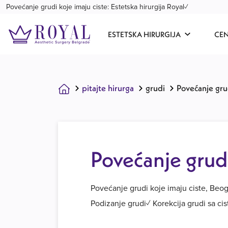
Povećanje grudi koje imaju ciste: Estetska hirurgija Royal✓
ESTETSKA HIRURGIJA
CE
pitajte hirurga
grudi
Povećanje grud
Povećanje grudi
Povećanje grudi koje imaju ciste, Be
Podizanje grudi✓ Korekcija grudi sa c