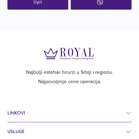
Upit
Najbolji estetski hirurzi u Srbiji i regionu.
Najpovoljnije cene operacija.
LINKOVI
USLUGE
Cenovnik