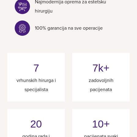
Najmodernija oprema za estetsku
hirurgiju
100% garancija na sve operacije
7
7k+
vrhunskih hirurga i
zadovoljnih
specijalista
pacijenata
20
10+
godina rada i
pacijenata svaki