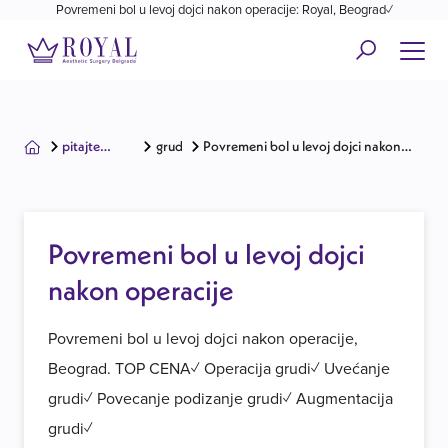
Povremeni bol u levoj dojci nakon operacije: Royal, Beograd✓
pitajte
grudi
Povremeni bol u levoj dojci nakon
hirurga
operacije
Povremeni bol u levoj dojci
nakon operacije
Povremeni bol u levoj dojci nakon operacije,
Beograd. TOP CENA✓ Operacija grudi✓ Uvećanje
grudi✓ Povecanje podizanje grudi✓ Augmentacija
grudi✓