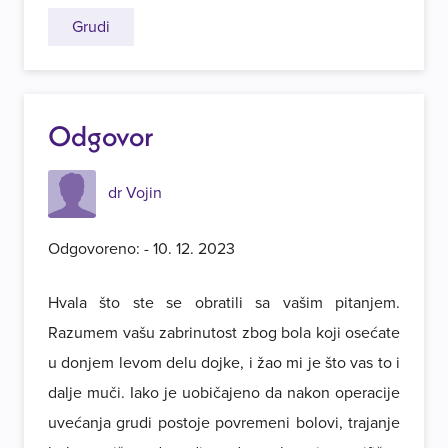
Grudi
Odgovor
dr Vojin
Odgovoreno: - 10. 12. 2023
Hvala što ste se obratili sa vašim pitanjem.
Razumem vašu zabrinutost zbog bola koji osećate
u donjem levom delu dojke, i žao mi je što vas to i
dalje muči. Iako je uobičajeno da nakon operacije
uvećanja grudi postoje povremeni bolovi, trajanje