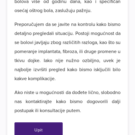
bolova više od godinu dana, kao i specifičan
osećaj oštrog bola, zaslužuju pažnju.
Preporučujem da se javite na kontrolu kako bismo
detaljno pregledali situaciju. Postoji mogućnost da
se bolovi javljaju zbog različitih razloga, kao što su
pomeranje implantata, fibroza, ili druge promene u
tkivu dojke. Iako nije nužno ozbiljno, uvek je
najbolje izvršiti pregled kako bismo isključili bilo
kakve komplikacije.
Ako niste u mogućnosti da dođete lično, slobodno
nas kontaktirajte kako bismo dogovorili dalji
postupak ili konsultacije putem.
Upit