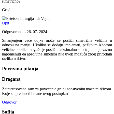
simetrično?
Grudi
dr Vojin
Upit
Odgovoreno: - 26. 07. 2024
Smanjenjem veće dojke može se postići simetrična veličina u
odnosu na manju. Ukoliko se dodaju implantati, pažljivim izborom
veličine i oblika moguće je postići maksimalnu simetriju, ali je važno
napomenuti da apsolutna simetrija nije uvek moguća zbog prirodnih
razlika u tkivu.
Povezana pitanja
Dragana
Zainteresovana sam za povećanje grudi sopstvenim masnim tkivom.
Koje su prednosti i mane ovog postupka?
Odgovor
Sofija