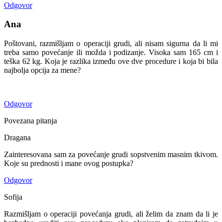
Odgovor
Ana
Poštovani, razmišljam o operaciji grudi, ali nisam sigurna da li mi
treba samo povećanje ili možda i podizanje. Visoka sam 165 cm i
teška 62 kg. Koja je razlika između ove dve procedure i koja bi bila
najbolja opcija za mene?
Odgovor
Povezana pitanja
Dragana
Zainteresovana sam za povećanje grudi sopstvenim masnim tkivom.
Koje su prednosti i mane ovog postupka?
Odgovor
Sofija
Razmišljam o operaciji povećanja grudi, ali želim da znam da li je