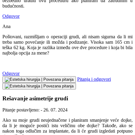
bezbedno uraditi ovu proceduru ako planiram da zatrudnim u
budućnosti.
Odgovor
Ana
Poštovani, razmišljam o operaciji grudi, ali nisam sigurna da li mi
treba samo povećanje ili možda i podizanje. Visoka sam 165 cm i
teška 62 kg. Koja je razlika između ove dve procedure i koja bi bila
najbolja opcija za mene?
Odgovor
Pitanja i odgovori
Rešavanje asimetrije grudi
Pitanje postavljeno: - 26. 07. 2024
Ako su moje grudi neujednačene i planiram smanjenje veće dojke,
da li je moguće postići istu veličinu obe dojke? Takođe, ako se
nakon toga odlučim za implantate, da li će grudi izgledati potpuno