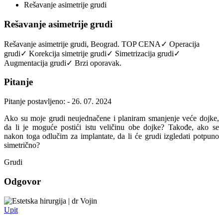
Rešavanje asimetrije grudi
Rešavanje asimetrije grudi
Rešavanje asimetrije grudi, Beograd. TOP CENA✓ Operacija
grudi✓ Korekcija simetrije grudi✓ Simetrizacija grudi✓
Augmentacija grudi✓ Brzi oporavak.
Pitanje
Pitanje postavljeno: - 26. 07. 2024
Ako su moje grudi neujednačene i planiram smanjenje veće dojke,
da li je moguće postići istu veličinu obe dojke? Takođe, ako se
nakon toga odlučim za implantate, da li će grudi izgledati potpuno
simetrično?
Grudi
Odgovor
dr Vojin
Upit