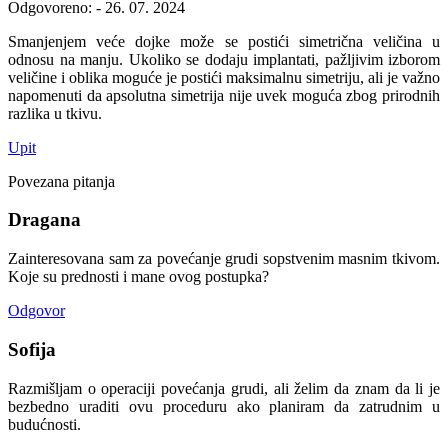
Odgovoreno: - 26. 07. 2024
Smanjenjem veće dojke može se postići simetrična veličina u
odnosu na manju. Ukoliko se dodaju implantati, pažljivim izborom
veličine i oblika moguće je postići maksimalnu simetriju, ali je važno
napomenuti da apsolutna simetrija nije uvek moguća zbog prirodnih
razlika u tkivu.
Upit
Povezana pitanja
Dragana
Zainteresovana sam za povećanje grudi sopstvenim masnim tkivom.
Koje su prednosti i mane ovog postupka?
Odgovor
Sofija
Razmišljam o operaciji povećanja grudi, ali želim da znam da li je
bezbedno uraditi ovu proceduru ako planiram da zatrudnim u
budućnosti.