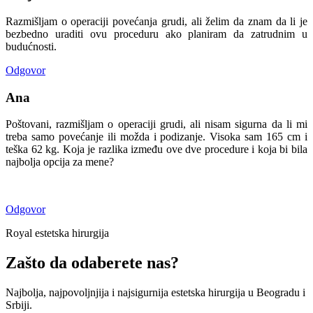
Razmišljam o operaciji povećanja grudi, ali želim da znam da li je
bezbedno uraditi ovu proceduru ako planiram da zatrudnim u
budućnosti.
Odgovor
Ana
Poštovani, razmišljam o operaciji grudi, ali nisam sigurna da li mi
treba samo povećanje ili možda i podizanje. Visoka sam 165 cm i
teška 62 kg. Koja je razlika između ove dve procedure i koja bi bila
najbolja opcija za mene?
Odgovor
Royal estetska hirurgija
Zašto da odaberete nas?
Najbolja, najpovoljnjija i najsigurnija estetska hirurgija u Beogradu i
Srbiji.