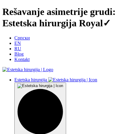
Rešavanje asimetrije grudi:
Estetska hirurgija Royal✓
Српски
EN
RU
Blog
Kontakt
Estetska hirurgija