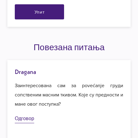
Упит
Повезана питања
Dragana
Заинтересована сам за povećanje груди
сопственим масним ткивом. Које су предности и
мане овог поступка?
Одговор