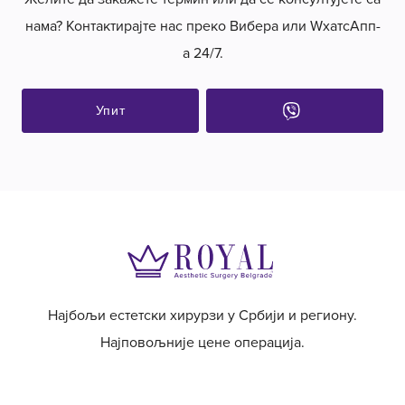
нама? Контактирајте нас преко Вибера или WхатсАпп-
а 24/7.
Упит
Најбољи естетски хирурзи у Србији и региону.
Најповољније цене операција.