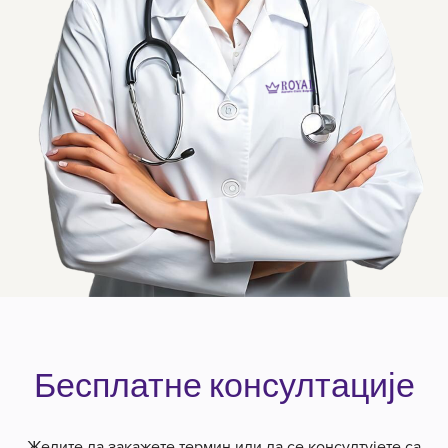
Бесплатне консултације
Желите да закажете термин или да се консултујете са