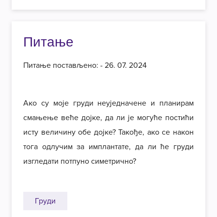
Питање
Питање постављено: - 26. 07. 2024
Ако су моје груди неуједначене и планирам
смањење веће дојке, да ли је могуће постићи
исту величину обе дојке? Такође, ако се након
тога одлучим за имплантате, да ли ће груди
изгледати потпуно симетрично?
Груди