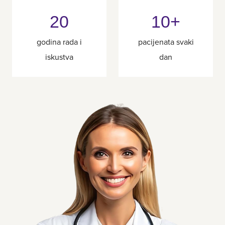
20
10+
godina rada i
pacijenata svaki
iskustva
dan