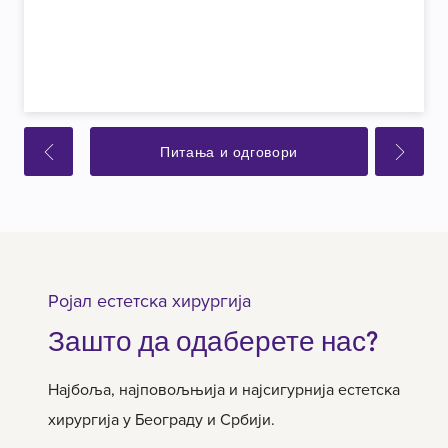
Питања и одговори
Ројал естетска хирургија
Зашто да одаберете нас?
Најбоља, најповољњија и најсигурнија естетска
хирургија у Београду и Србији.