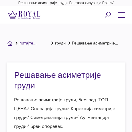
Решавање асиметрије груди: Естетска хирургија Ројал✓
питајте
груди
Решавање асиметрије
хирурга
груди
Решавање асиметрије
груди
Решавање асиметрије груди, Београд. ТОП
ЦЕНА✓ Операција груди✓ Корекција симетрије
груди✓ Симетризација груди✓ Аугментација
груди✓ Брзи опоравак.