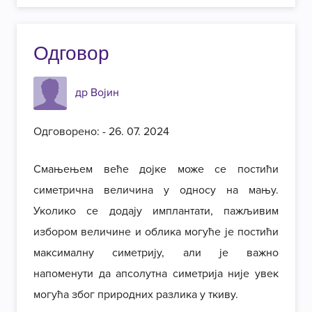
Одговор
др Војин
Одговорено: - 26. 07. 2024
Смањењем веће дојке може се постићи
симетрична величина у односу на мању.
Уколико се додају имплантати, пажљивим
избором величине и облика могуће је постићи
максималну симетрију, али је важно
напоменути да апсолутна симетрија није увек
могућа због природних разлика у ткиву.