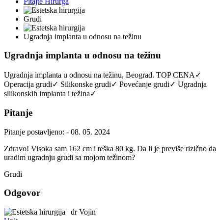
Pitajte Hirurga
Grudi
Ugradnja implanta u odnosu na težinu
Ugradnja implanta u odnosu na težinu
Ugradnja implanta u odnosu na težinu, Beograd. TOP CENA✓
Operacija grudi✓ Silikonske grudi✓ Povećanje grudi✓ Ugradnja
silikonskih implanta i težina✓
Pitanje
Pitanje postavljeno: - 08. 05. 2024
Zdravo! Visoka sam 162 cm i teška 80 kg. Da li je previše rizično da
uradim ugradnju grudi sa mojom težinom?
Grudi
Odgovor
dr Vojin