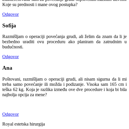
Koje su prednosti i mane ovog postupka?
Odgovor
Sofija
Razmišljam o operaciji povećanja grudi, ali želim da znam da li je
bezbedno uraditi ovu proceduru ako planiram da zatrudnim u
budućnosti.
Odgovor
Ana
Poštovani, razmišljam o operaciji grudi, ali nisam sigurna da li mi
treba samo povećanje ili možda i podizanje. Visoka sam 165 cm i
teška 62 kg. Koja je razlika između ove dve procedure i koja bi bila
najbolja opcija za mene?
Odgovor
Royal estetska hirurgija