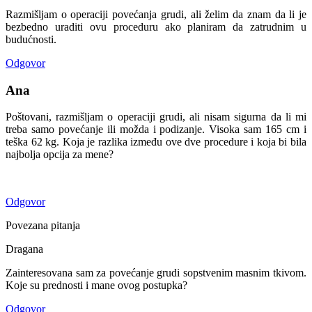
Razmišljam o operaciji povećanja grudi, ali želim da znam da li je
bezbedno uraditi ovu proceduru ako planiram da zatrudnim u
budućnosti.
Odgovor
Ana
Poštovani, razmišljam o operaciji grudi, ali nisam sigurna da li mi
treba samo povećanje ili možda i podizanje. Visoka sam 165 cm i
teška 62 kg. Koja je razlika između ove dve procedure i koja bi bila
najbolja opcija za mene?
Odgovor
Povezana pitanja
Dragana
Zainteresovana sam za povećanje grudi sopstvenim masnim tkivom.
Koje su prednosti i mane ovog postupka?
Odgovor