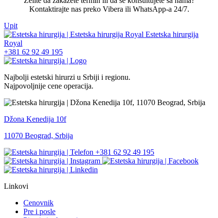
Želite da zakažete termin ili da se konsultujete sa nama?
Kontaktirajte nas preko Vibera ili WhatsApp-a 24/7.
Upit
+381 62 92 49 195
Najbolji estetski hirurzi u Srbiji i regionu.
Najpovoljnije cene operacija.
Džona Kenedija 10f
11070 Beograd, Srbija
+381 62 92 49 195
Linkovi
Cenovnik
Pre i posle