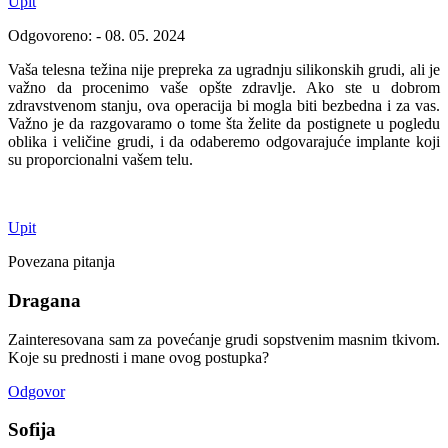
Upit
Odgovoreno: - 08. 05. 2024
Vaša telesna težina nije prepreka za ugradnju silikonskih grudi, ali je
važno da procenimo vaše opšte zdravlje. Ako ste u dobrom
zdravstvenom stanju, ova operacija bi mogla biti bezbedna i za vas.
Važno je da razgovaramo o tome šta želite da postignete u pogledu
oblika i veličine grudi, i da odaberemo odgovarajuće implante koji
su proporcionalni vašem telu.
Upit
Povezana pitanja
Dragana
Zainteresovana sam za povećanje grudi sopstvenim masnim tkivom.
Koje su prednosti i mane ovog postupka?
Odgovor
Sofija