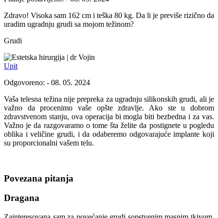
Zdravo! Visoka sam 162 cm i teška 80 kg. Da li je previše rizično da
uradim ugradnju grudi sa mojom težinom?
Grudi
dr Vojin
Upit
Odgovoreno: - 08. 05. 2024
Vaša telesna težina nije prepreka za ugradnju silikonskih grudi, ali je
važno da procenimo vaše opšte zdravlje. Ako ste u dobrom
zdravstvenom stanju, ova operacija bi mogla biti bezbedna i za vas.
Važno je da razgovaramo o tome šta želite da postignete u pogledu
oblika i veličine grudi, i da odaberemo odgovarajuće implante koji
su proporcionalni vašem telu.
Povezana pitanja
Dragana
Zainteresovana sam za povećanje grudi sopstvenim masnim tkivom.