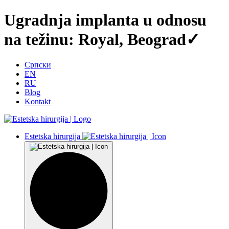
Ugradnja implanta u odnosu
na težinu: Royal, Beograd✓
Српски
EN
RU
Blog
Kontakt
Estetska hirurgija