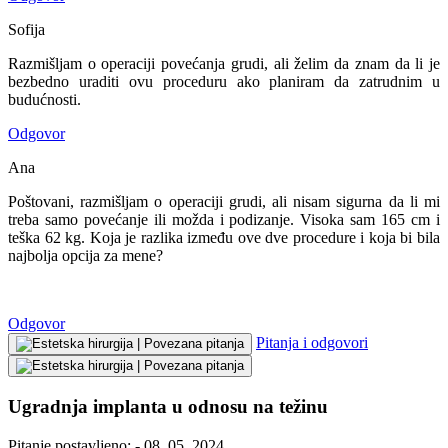
Sofija
Razmišljam o operaciji povećanja grudi, ali želim da znam da li je
bezbedno uraditi ovu proceduru ako planiram da zatrudnim u
budućnosti.
Odgovor
Ana
Poštovani, razmišljam o operaciji grudi, ali nisam sigurna da li mi
treba samo povećanje ili možda i podizanje. Visoka sam 165 cm i
teška 62 kg. Koja je razlika između ove dve procedure i koja bi bila
najbolja opcija za mene?
Odgovor
Pitanja i odgovori
Ugradnja implanta u odnosu na težinu
Pitanje postavljeno: - 08. 05. 2024