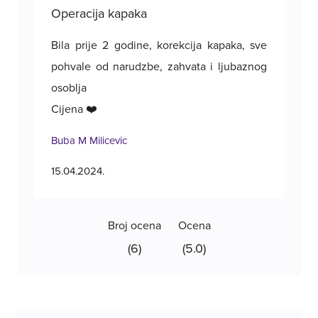
Operacija kapaka
Bila prije 2 godine, korekcija kapaka, sve
pohvale od narudzbe, zahvata i ljubaznog
Ope
osoblja
Cijena ❤️
Poz
Buba M Milicevic
Tan
15.04.2024.
11.1
Broj ocena
Ocena
(6)
(5.0)