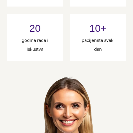
20
10+
godina rada i
pacijenata svaki
iskustva
dan