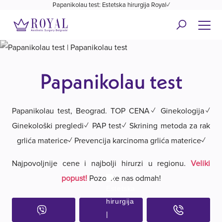
Papanikolau test: Estetska hirurgija Royal✓
Papanikolau test
Papanikolau test, Beograd. TOP CENA✓ Ginekologija✓
Ginekološki pregledi✓ PAP test✓ Skrining metoda za rak
grlića materice✓ Prevencija karcinoma grlića materice✓
Najpovoljnije cene i najbolji hirurzi u regionu.
Veliki
popust!
Pozovite nas odmah!