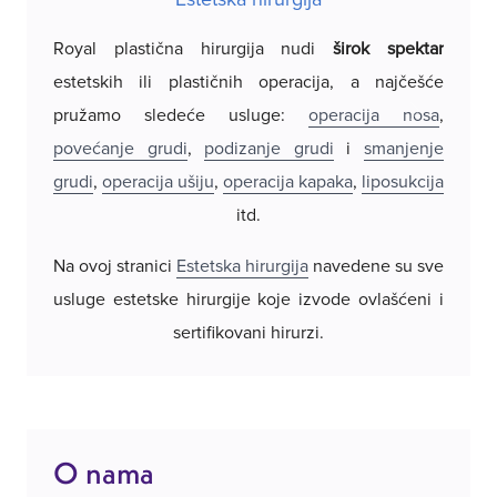
Royal plastična hirurgija nudi
širok spektar
estetskih ili plastičnih operacija, a najčešće
Royal 
pružamo sledeće usluge:
operacija nosa
,
hotels
povećanje grudi
,
podizanje grudi
i
smanjenje
Proviz
grudi
,
operacija ušiju
,
operacija kapaka
,
liposukcija
Bookin
itd.
naše 
Na ovoj stranici
Estetska hirurgija
navedene su sve
želite
usluge estetske hirurgije koje izvode ovlašćeni i
u bliz
sertifikovani hirurzi.
O nama