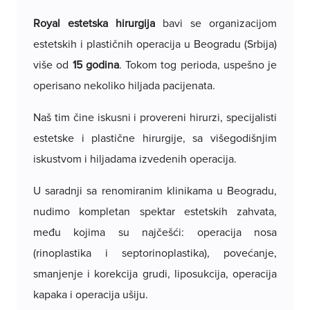
Royal estetska hirurgija
bavi se organizacijom
estetskih i plastičnih operacija u Beogradu (Srbija)
više od
15 godina
. Tokom tog perioda, uspešno je
operisano nekoliko hiljada pacijenata.
Naš tim čine iskusni i provereni hirurzi, specijalisti
estetske i plastične hirurgije, sa višegodišnjim
iskustvom i hiljadama izvedenih operacija.
U saradnji sa renomiranim klinikama u Beogradu,
nudimo kompletan spektar estetskih zahvata,
među kojima su najčešći: operacija nosa
(rinoplastika i septorinoplastika), povećanje,
smanjenje i korekcija grudi, liposukcija, operacija
kapaka i operacija ušiju.