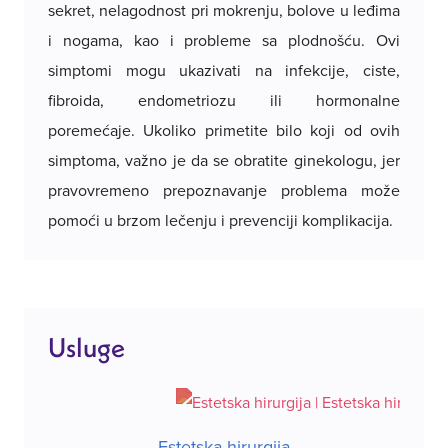
prethodnim testovima.
sekret, nelagodnost pri mokrenju, bolove u leđima
i nogama, kao i probleme sa plodnošću. Ovi
Sam postupak traje nekoliko minuta, a rezultati se
simptomi mogu ukazivati na infekcije, ciste,
obično dobijaju nakon nekoliko dana.
fibroida, endometriozu ili hormonalne
poremećaje. Ukoliko primetite bilo koji od ovih
simptoma, važno je da se obratite ginekologu, jer
pravovremeno prepoznavanje problema može
pomoći u brzom lečenju i prevenciji komplikacija.
Usluge
Estetska hirurgija