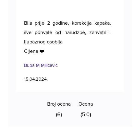
Bila prije 2 godine, korekcija kapaka,
Poz
sve pohvale od narudzbe, zahvata i
ljubaznog osoblja
Cijena ❤️
Buba M Milicevic
Tan
15.04.2024.
11.1
Broj ocena
Ocena
(6)
(5.0)