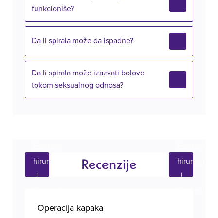
funkcioniše?
Da li spirala može da ispadne?
Da li spirala može izazvati bolove
tokom seksualnog odnosa?
Recenzije
Operacija kapaka
Ope