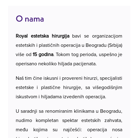
O nama
Royal estetska hirurgija
bavi se organizacijom
estetskih i plastičnih operacija u Beogradu (Srbija)
više od
15 godina
. Tokom tog perioda, uspešno je
operisano nekoliko hiljada pacijenata.
Naš tim čine iskusni i provereni hirurzi, specijalisti
estetske i plastične hirurgije, sa višegodišnjim
iskustvom i hiljadama izvedenih operacija.
U saradnji sa renomiranim klinikama u Beogradu,
nudimo kompletan spektar estetskih zahvata,
među kojima su najčešći: operacija nosa