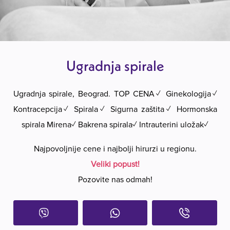
Ugradnja spirale
Ugradnja spirale, Beograd. TOP CENA✓ Ginekologija✓
Kontracepcija✓ Spirala✓ Sigurna zaštita✓ Hormonska
spirala Mirena✓ Bakrena spirala✓ Intrauterini uložak✓
Najpovoljnije cene i najbolji hirurzi u regionu.
Veliki popust!
Pozovite nas odmah!