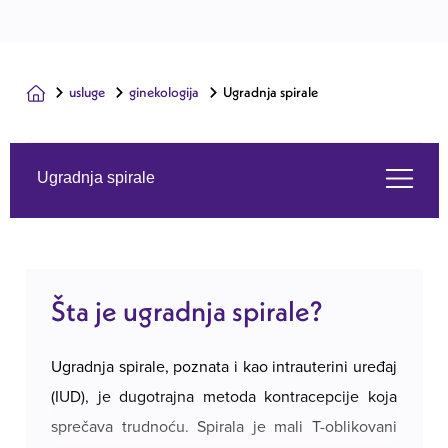
usluge
ginekologija
Ugradnja spirale
Ugradnja spirale
Šta je ugradnja spirale?
Šta je ugradnja spirale?
Simptomi
Ugradnja spirale, poznata i kao intrauterini uređaj
Usluge koje nudimo
(IUD), je dugotrajna metoda kontracepcije koja
sprečava trudnoću. Spirala je mali T-oblikovani