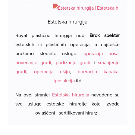
Estetska hirurgija
Royal plastična hirurgija nudi
širok spektar
Royal 
estetskih ili plastičnih operacija, a najčešće
hotels
pružamo sledeće usluge:
operacija nosa
,
Proviz
povećanje grudi
,
podizanje grudi
i
smanjenje
Bookin
grudi
,
operacija ušiju
,
operacija kapaka
,
naše c
liposukcija
itd.
želite 
u bliz
Na ovoj stranici
Estetska hirurgija
navedene su
sve usluge estetske hirurgije koje izvode
ovlašćeni i sertifikovani hirurzi.