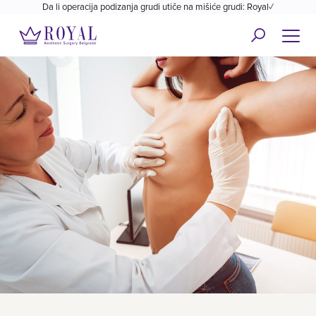
Da li operacija podizanja grudi utiče na mišiće grudi: Royal✓