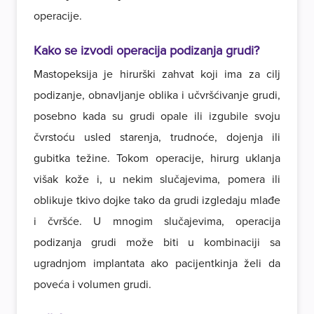
operacije.
Kako se izvodi operacija podizanja grudi?
Mastopeksija je hirurški zahvat koji ima za cilj
podizanje, obnavljanje oblika i učvršćivanje grudi,
posebno kada su grudi opale ili izgubile svoju
čvrstoću usled starenja, trudnoće, dojenja ili
gubitka težine. Tokom operacije, hirurg uklanja
višak kože i, u nekim slučajevima, pomera ili
oblikuje tkivo dojke tako da grudi izgledaju mlađe
i čvršće. U mnogim slučajevima, operacija
podizanja grudi može biti u kombinaciji sa
ugradnjom implantata ako pacijentkinja želi da
poveća i volumen grudi.