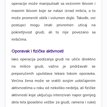
operacije može manipulisati sa vezivnim tkivom i
masnim tkivom koje se nalazi iznad mišića, a to
može promeniti oblik i volumen dojki. Takođe, ovi
postupci mogu imati privremen uticaj na
pokretljivost grudi, ali to nije povezano sa
mišićima.
Oporavak i fizičke aktivnosti
Iako operacija podizanja grudi ne utiče direktno
na mišiće grudi, važno je pridržavati se
preporučenih uputstava lekara tokom oporavka.
Većina žena može se vratiti svojim uobičajenim
aktivnostima u roku od nekoliko nedelja, ali fizičke
aktivnosti koje uključuju intenzivan napor gornjeg
dela tela (posebno vežbe za grudi, ramena i ruke)