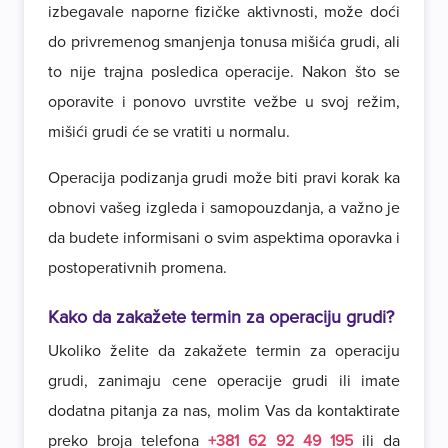
izbegavale naporne fizičke aktivnosti, može doći
do privremenog smanjenja tonusa mišića grudi, ali
to nije trajna posledica operacije. Nakon što se
oporavite i ponovo uvrstite vežbe u svoj režim,
mišići grudi će se vratiti u normalu.
Operacija podizanja grudi može biti pravi korak ka
obnovi vašeg izgleda i samopouzdanja, a važno je
da budete informisani o svim aspektima oporavka i
postoperativnih promena.
Kako da zakažete termin za operaciju grudi?
Ukoliko želite da zakažete termin za operaciju
grudi, zanimaju cene operacije grudi ili imate
dodatna pitanja za nas, molim Vas da kontaktirate
preko broja telefona
+381 62 92 49 195
ili da