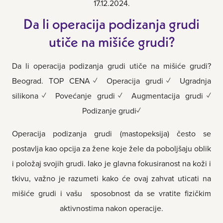
17.12.2024.
Da li operacija podizanja grudi
utiče na mišiće grudi?
Da li operacija podizanja grudi utiče na mišiće grudi?
Beograd. TOP CENA✓ Operacija grudi✓ Ugradnja
silikona✓ Povećanje grudi✓ Augmentacija grudi✓
Podizanje grudi✓
Operacija podizanja grudi (mastopeksija) često se
postavlja kao opcija za žene koje žele da poboljšaju oblik
i položaj svojih grudi. Iako je glavna fokusiranost na koži i
tkivu, važno je razumeti kako će ovaj zahvat uticati na
mišiće grudi i vašu sposobnost da se vratite fizičkim
aktivnostima nakon operacije.