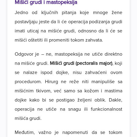
Mišići grudi i mastopeksija
Jedno od ključnih pitanja koje mnoge žene
postavljaju jeste da li će operacija podizanja grudi
imati uticaj na mišiće grudi, odnosno da li će se
mišići oštetiti ili promeniti tokom zahvata.
Odgovor je – ne, mastopeksija ne utiče direktno
na mišiće grudi.
Mišići grudi (pectoralis major)
, koji
se nalaze ispod dojke, nisu zahvaćeni ovom
procedurom. Hirurg ne reže niti manipuliše sa
mišićnim tkivom, već samo sa kožom i mastima
dojke kako bi se postigao željeni oblik. Dakle,
operacija ne utiče na snagu ili funkcionalnost
mišića grudi.
Međutim, važno je napomenuti da se tokom