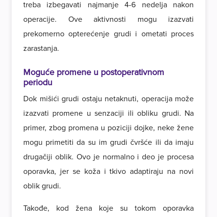
treba izbegavati najmanje 4-6 nedelja nakon
operacije. Ove aktivnosti mogu izazvati
prekomerno opterećenje grudi i ometati proces
zarastanja.
Moguće promene u postoperativnom
periodu
Dok mišići grudi ostaju netaknuti, operacija može
izazvati promene u senzaciji ili obliku grudi. Na
primer, zbog promena u poziciji dojke, neke žene
mogu primetiti da su im grudi čvršće ili da imaju
drugačiji oblik. Ovo je normalno i deo je procesa
oporavka, jer se koža i tkivo adaptiraju na novi
oblik grudi.
Takođe, kod žena koje su tokom oporavka