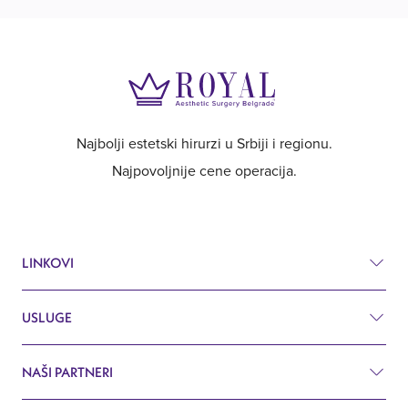
Najbolji estetski hirurzi u Srbiji i regionu.
Najpovoljnije cene operacija.
LINKOVI
USLUGE
Cenovnik
Pre i posle
NAŠI PARTNERI
Estetska hirurgija
Pitanja i odgovori