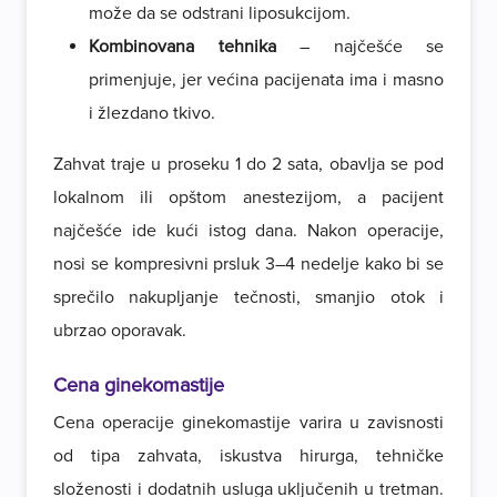
može da se odstrani liposukcijom.
Kombinovana tehnika
– najčešće se
primenjuje, jer većina pacijenata ima i masno
i žlezdano tkivo.
Zahvat traje u proseku 1 do 2 sata, obavlja se pod
lokalnom ili opštom anestezijom, a pacijent
najčešće ide kući istog dana. Nakon operacije,
nosi se kompresivni prsluk 3–4 nedelje kako bi se
sprečilo nakupljanje tečnosti, smanjio otok i
ubrzao oporavak.
Cena ginekomastije
Cena operacije ginekomastije varira u zavisnosti
od tipa zahvata, iskustva hirurga, tehničke
složenosti i dodatnih usluga uključenih u tretman.