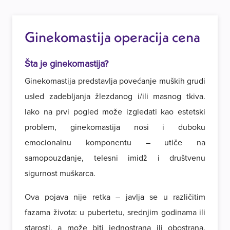
Ginekomastija operacija cena
Šta je ginekomastija?
Ginekomastija predstavlja povećanje muških grudi
usled zadebljanja žlezdanog i/ili masnog tkiva.
Iako na prvi pogled može izgledati kao estetski
problem, ginekomastija nosi i duboku
emocionalnu komponentu – utiče na
samopouzdanje, telesni imidž i društvenu
sigurnost muškarca.
Ova pojava nije retka – javlja se u različitim
fazama života: u pubertetu, srednjim godinama ili
starosti, a može biti jednostrana ili obostrana.