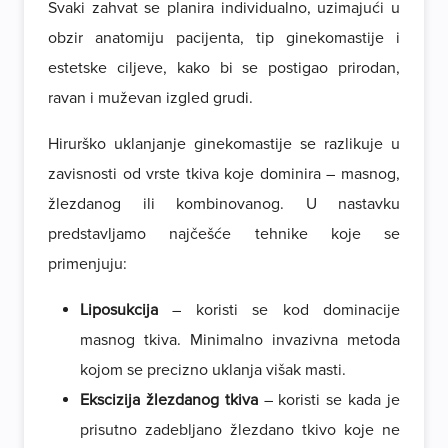
Svaki zahvat se planira individualno, uzimajući u
obzir anatomiju pacijenta, tip ginekomastije i
estetske ciljeve, kako bi se postigao prirodan,
ravan i muževan izgled grudi.
Hirurško uklanjanje ginekomastije se razlikuje u
zavisnosti od vrste tkiva koje dominira – masnog,
žlezdanog ili kombinovanog. U nastavku
predstavljamo najčešće tehnike koje se
primenjuju:
Liposukcija
– koristi se kod dominacije
masnog tkiva. Minimalno invazivna metoda
kojom se precizno uklanja višak masti.
Ekscizija žlezdanog tkiva
– koristi se kada je
prisutno zadebljano žlezdano tkivo koje ne