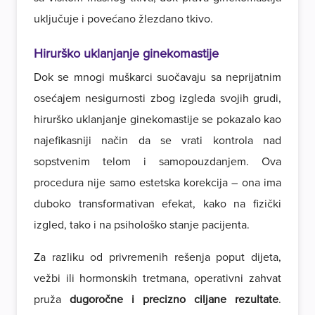
uključuje i povećano žlezdano tkivo.
Hirurško uklanjanje ginekomastije
Dok se mnogi muškarci suočavaju sa neprijatnim
osećajem nesigurnosti zbog izgleda svojih grudi,
hirurško uklanjanje ginekomastije se pokazalo kao
najefikasniji način da se vrati kontrola nad
sopstvenim telom i samopouzdanjem. Ova
procedura nije samo estetska korekcija – ona ima
duboko transformativan efekat, kako na fizički
izgled, tako i na psihološko stanje pacijenta.
Za razliku od privremenih rešenja poput dijeta,
vežbi ili hormonskih tretmana, operativni zahvat
pruža
dugoročne i precizno ciljane rezultate
.