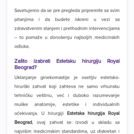
Savetujemo da se pre pregleda pripremite sa svim
pitanjima i da budete iskreni u vezi sa
zdravstvenim stanjem i prethodnim intervencijama
– to pomaže u donošenju najboljih medicinskih
odluka.
Zašto izabrati Estetsku hirurgiju Royal
Beograd?
Uklanjanje ginekomastije je osetljiv estetsko-
hirurški zahvat koji zahteva ne samo vrhunsku
tehničku veštinu, već i duboko razumevanje
muške anatomije, estetike i individualnih
očekivanja. U hirurgiji
Estetska hirurgija Royal
Beograd
, ovaj zahvat se izvodi u skladu sa
najvišim medicinskim standardima, uz diskretan i