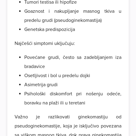
Tumori testisa ili hipofize
Goaznost i nakupljanje masnog tkiva u
predelu grudi (pseudoginekomastija)
Genetska predispozicija
Najčešći simptomi uključuju:
Povećane grudi, često sa zadebljanjem iza
bradavice
Osetljivost i bol u predelu dojki
Asimetrija grudi
Psihološki diskomfort pri nošenju odeće,
boravku na plaži ili u teretani
Važno je razlikovati ginekomastiju od
pseudoginekomastije, koja je isključivo povezana
sa viškom masnog tkiva, dok prava ginekomastija