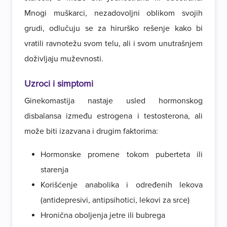
Mnogi muškarci, nezadovoljni oblikom svojih
grudi, odlučuju se za hirurško rešenje kako bi
vratili ravnotežu svom telu, ali i svom unutrašnjem
doživljaju muževnosti.
Uzroci i simptomi
Ginekomastija nastaje usled hormonskog
disbalansa između estrogena i testosterona, ali
može biti izazvana i drugim faktorima:
Hormonske promene tokom puberteta ili
starenja
Korišćenje anabolika i određenih lekova
(antidepresivi, antipsihotici, lekovi za srce)
Hronična oboljenja jetre ili bubrega