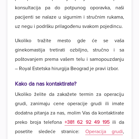
konsultacija pa do potpunog oporavka, naši
pacijenti se nalaze u sigurnim i stručnim rukama,
uz negu i podršku prilagođenu svakom pojedincu.
Ukoliko tražite mesto gde će se vaša
ginekomastija tretirati ozbiljno, stručno i sa
poštovanjem prema vašem telu i samopouzdanju
– Royal Estetska hirurgija Beograd je pravi izbor.
Kako da nas kontaktirate?
Ukoliko želite da zakažete termin za operaciju
grudi, zanimaju cene operacije grudi ili imate
dodatna pitanja za nas, molim Vas da kontaktirate
preko broja telefona
+381 62 92 49 195
ili da
posetite sledeće stranice:
Operacija grudi
,