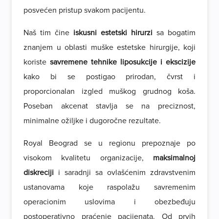
posvećen pristup svakom pacijentu.
Naš tim čine
iskusni estetski hirurzi
sa bogatim
znanjem u oblasti muške estetske hirurgije, koji
koriste
savremene tehnike liposukcije i ekscizije
kako bi se postigao prirodan, čvrst i
proporcionalan izgled muškog grudnog koša.
Poseban akcenat stavlja se na preciznost,
minimalne ožiljke i dugoročne rezultate.
Royal Beograd se u regionu prepoznaje po
visokom kvalitetu organizacije,
maksimalnoj
diskreciji
i saradnji sa ovlašćenim zdravstvenim
ustanovama koje raspolažu savremenim
operacionim uslovima i obezbeđuju
postoperativno praćenje pacijenata. Od prvih