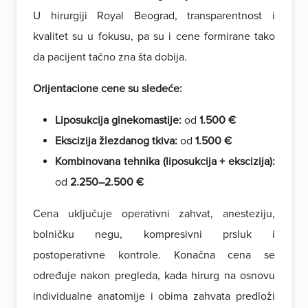
U hirurgiji Royal Beograd, transparentnost i
kvalitet su u fokusu, pa su i cene formirane tako
da pacijent tačno zna šta dobija.
Orijentacione cene su sledeće:
Liposukcija ginekomastije:
od
1.500 €
Ekscizija žlezdanog tkiva:
od
1.500 €
Kombinovana tehnika (liposukcija + ekscizija):
od
2.250–2.500 €
Cena uključuje operativni zahvat, anesteziju,
bolničku negu, kompresivni prsluk i
postoperativne kontrole. Konačna cena se
određuje nakon pregleda, kada hirurg na osnovu
individualne anatomije i obima zahvata predloži