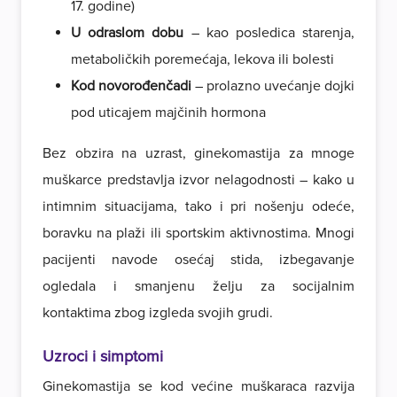
17. godine)
U odraslom dobu
– kao posledica starenja,
metaboličkih poremećaja, lekova ili bolesti
Kod novorođenčadi
– prolazno uvećanje dojki
pod uticajem majčinih hormona
Bez obzira na uzrast, ginekomastija za mnoge
muškarce predstavlja izvor nelagodnosti – kako u
intimnim situacijama, tako i pri nošenju odeće,
boravku na plaži ili sportskim aktivnostima. Mnogi
pacijenti navode osećaj stida, izbegavanje
ogledala i smanjenu želju za socijalnim
kontaktima zbog izgleda svojih grudi.
Uzroci i simptomi
Ginekomastija se kod većine muškaraca razvija