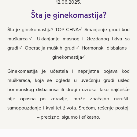
12.06.2025.
Šta je ginekomastija?
Šta je ginekomastija? TOP CENA✓ Smanjenje grudi kod
muškarca✓ Uklanjanje masnog i žlezdanog tkiva sa
grudi✓ Operacija muških grudi✓ Hormonski disbalans i
ginekomastija✓
Ginekomastija je učestala i neprijatna pojava kod
muškaraca, koja se ogleda u uvećanju grudi usled
hormonskog disbalansa ili drugih uzroka. Iako najčešće
nije opasna po zdravlje, može značajno narušiti
samopouzdanje i kvalitet života. Srećom, rešenje postoji
– precizno, sigurno i efikasno.