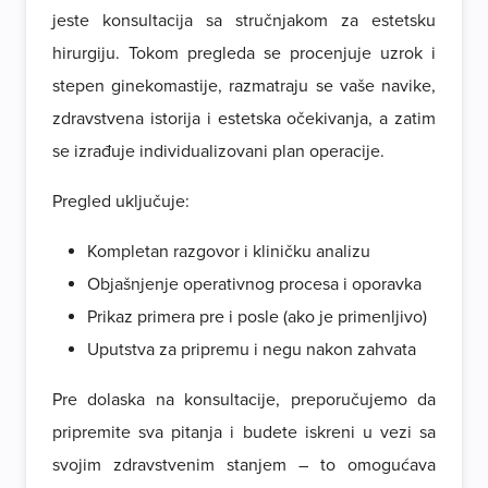
jeste konsultacija sa stručnjakom za estetsku
hirurgiju. Tokom pregleda se procenjuje uzrok i
stepen ginekomastije, razmatraju se vaše navike,
zdravstvena istorija i estetska očekivanja, a zatim
se izrađuje individualizovani plan operacije.
Pregled uključuje:
Kompletan razgovor i kliničku analizu
Objašnjenje operativnog procesa i oporavka
Prikaz primera pre i posle (ako je primenljivo)
Uputstva za pripremu i negu nakon zahvata
Pre dolaska na konsultacije, preporučujemo da
pripremite sva pitanja i budete iskreni u vezi sa
svojim zdravstvenim stanjem – to omogućava