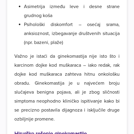
Asimetrija između leve i desne strane
grudnog koša
Psihološki diskomfort – osećaj srama,
anksioznost, izbegavanje društvenih situacija
(npr. bazeni, plaže)
Važno je istaći da ginekomastija nije isto što i
karcinom dojke kod muškaraca – iako redak, rak
dojke kod muškaraca zahteva hitnu onkološku
obradu. Ginekomastija je u najvećem broju
slučajeva benigna pojava, ali je zbog sličnosti
simptoma neophodno kliničko ispitivanje kako bi
se precizno postavila dijagnoza i isključile druge
ozbiljnije promene.
Hirurško rešenje ginekomastije