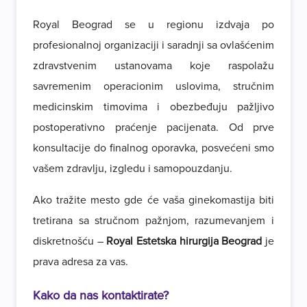
Royal Beograd se u regionu izdvaja po
profesionalnoj organizaciji i saradnji sa ovlašćenim
zdravstvenim ustanovama koje raspolažu
savremenim operacionim uslovima, stručnim
medicinskim timovima i obezbeđuju pažljivo
postoperativno praćenje pacijenata. Od prve
konsultacije do finalnog oporavka, posvećeni smo
vašem zdravlju, izgledu i samopouzdanju.
Ako tražite mesto gde će vaša ginekomastija biti
tretirana sa stručnom pažnjom, razumevanjem i
diskretnošću –
Royal Estetska hirurgija Beograd
je
prava adresa za vas.
Kako da nas kontaktirate?