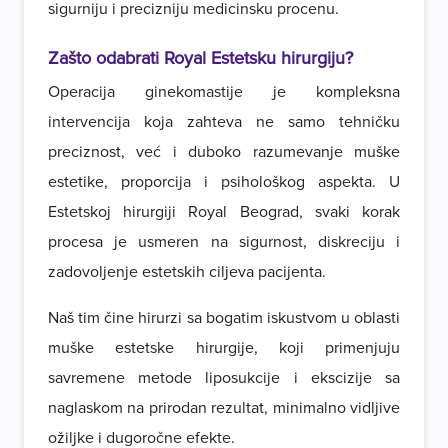
sigurniju i precizniju medicinsku procenu.
Zašto odabrati Royal Estetsku hirurgiju?
Operacija ginekomastije je kompleksna
intervencija koja zahteva ne samo tehničku
preciznost, već i duboko razumevanje muške
estetike, proporcija i psihološkog aspekta. U
Estetskoj hirurgiji Royal Beograd, svaki korak
procesa je usmeren na sigurnost, diskreciju i
zadovoljenje estetskih ciljeva pacijenta.
Naš tim čine hirurzi sa bogatim iskustvom u oblasti
muške estetske hirurgije, koji primenjuju
savremene metode liposukcije i ekscizije sa
naglaskom na prirodan rezultat, minimalno vidljive
ožiljke i dugoročne efekte.