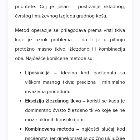
prioritete. Cilj je jasan – postizanje skladnog,
čvrstog i muževnog izgleda grudnog koša.
Metod operacije se prilagođava prema vrsti tkiva
koje je uzrok problema – da li je u pitanju
pretežno masno tkivo, žlezdano ili kombinacija
oba. Najčešće korišćene metode su:
Liposukcija
– idealna kod pacijenata sa
viškom masnog tkiva; precizna i minimalno
invazivna procedura.
Ekscizija žlezdanog tkiva
– koristi se kada je
dominantno čvrsto žlezdano tkivo koje se ne
može ukloniti liposukcijom.
Kombinovana metoda
– najčešći slučaj kod
pacijenata, jer ginekomastija obično uključuje