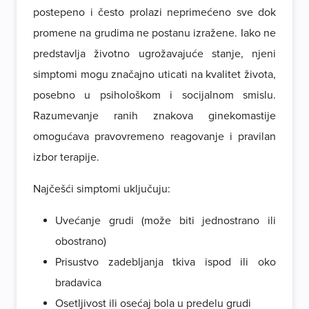
postepeno i često prolazi neprimećeno sve dok
promene na grudima ne postanu izražene. Iako ne
predstavlja životno ugrožavajuće stanje, njeni
simptomi mogu značajno uticati na kvalitet života,
posebno u psihološkom i socijalnom smislu.
Razumevanje ranih znakova ginekomastije
omogućava pravovremeno reagovanje i pravilan
izbor terapije.
Najčešći simptomi uključuju:
Uvećanje grudi (može biti jednostrano ili
obostrano)
Prisustvo zadebljanja tkiva ispod ili oko
bradavica
Osetljivost ili osećaj bola u predelu grudi