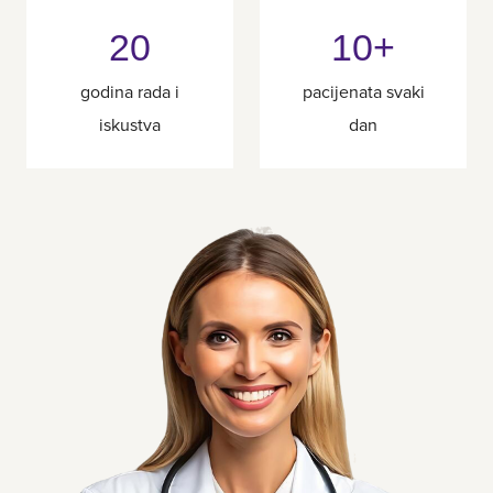
20
10+
godina rada i
pacijenata svaki
iskustva
dan