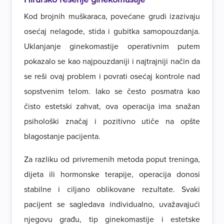
Kod brojnih muškaraca, povećane grudi izazivaju
osećaj nelagode, stida i gubitka samopouzdanja.
Uklanjanje ginekomastije operativnim putem
pokazalo se kao najpouzdaniji i najtrajniji način da
se reši ovaj problem i povrati osećaj kontrole nad
sopstvenim telom. Iako se često posmatra kao
čisto estetski zahvat, ova operacija ima snažan
psihološki značaj i pozitivno utiče na opšte
blagostanje pacijenta.
Za razliku od privremenih metoda poput treninga,
dijeta ili hormonske terapije, operacija donosi
stabilne i ciljano oblikovane rezultate. Svaki
pacijent se sagledava individualno, uvažavajući
njegovu građu, tip ginekomastije i estetske