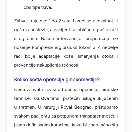
oba tipa tkiva.
Zahvat traje oko 1 do 2 sata, izvodi se u lokalnoj ili
opštoj anesteziji, a pacijent se obično otpušta kući
istog dana. Nakon intervencije, preporučuje se
nošenje kompresivnog prsluka tokom 3–4 nedelje
radi bolje adaptacije kože, smanjenja otoka i
prevencije nakupljanja tečnosti.
Koliko košta operacija ginekomastije?
Cena zahvata zavisi od obima operacije, hirurške
tehnike, iskustva tima i pratećih usluga uključenih
u tretman. U hirurgiji Royal Beograd, pristupamo
svakom pacijentu sa potpunom transparentnošću i
jasno definisanim koracima, kako bi znao tačno šta