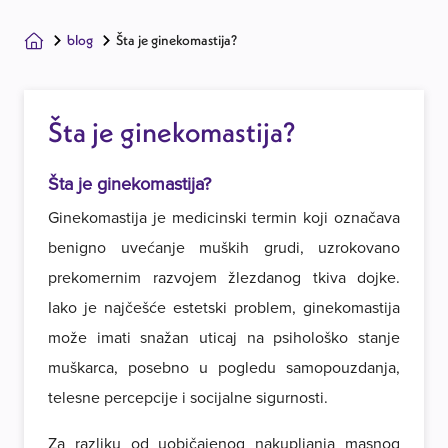
blog
Šta je ginekomastija?
Šta je ginekomastija?
Šta je ginekomastija?
Ginekomastija je medicinski termin koji označava
benigno uvećanje muških grudi, uzrokovano
prekomernim razvojem žlezdanog tkiva dojke.
Iako je najčešće estetski problem, ginekomastija
može imati snažan uticaj na psihološko stanje
muškarca, posebno u pogledu samopouzdanja,
telesne percepcije i socijalne sigurnosti.
Za razliku od uobičajenog nakupljanja masnog