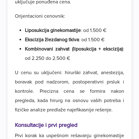
uključuje ponuđena cena.
Orijentacioni cenovnik:
Liposukcija ginekomastije
: od 1.500 €
Ekscizija žlezdanog tkiva
: od 1.500 €
Kombinovani zahvat (liposukcija + ekscizija)
:
od 2.250 do 2.500 €
U cenu su uključeni: hirurški zahvat, anestezija,
boravak pod nadzorom, postoperativni prsluk i
kontrole. Precizna cena se formira nakon
pregleda, kada hirurg na osnovu vaših potreba i
fizičke analize predlaže najefikasnije rešenje.
Konsultacije i prvi pregled
Prvi korak ka uspešnom rešavanju ginekomastije