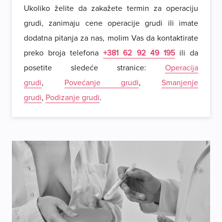
Ukoliko želite da zakažete termin za operaciju
grudi, zanimaju cene operacije grudi ili imate
dodatna pitanja za nas, molim Vas da kontaktirate
preko broja telefona
+381 62 92 49 195
ili da
posetite sledeće stranice:
Operacija
grudi
,
Povećanje grudi
,
Smanjenje
grudi
,
Podizanje grudi
.