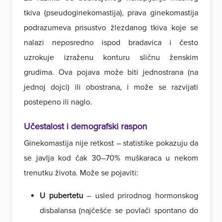
tkiva (pseudoginekomastija), prava ginekomastija
podrazumeva prisustvo žlezdanog tkiva koje se
nalazi neposredno ispod bradavica i često
uzrokuje izraženu konturu sličnu ženskim
grudima. Ova pojava može biti jednostrana (na
jednoj dojci) ili obostrana, i može se razvijati
postepeno ili naglo.
Učestalost i demografski raspon
Ginekomastija nije retkost – statistike pokazuju da
se javlja kod čak 30–70% muškaraca u nekom
trenutku života. Može se pojaviti:
U pubertetu
– usled prirodnog hormonskog
disbalansa (najčešće se povlači spontano do