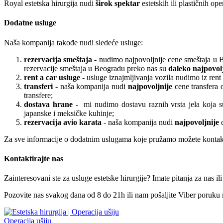
Royal estetska hirurgija nudi
širok spektar
estetskih ili plastičnih op
Dodatne usluge
Naša kompanija takođe nudi sledeće usluge:
rezervacija smeštaja
- nudimo najpovoljnije cene smeštaja u B
rezervacije smeštaja u Beogradu preko nas su
daleko najpovol
rent a car usluge
- usluge iznajmljivanja vozila nudimo iz ren
transferi
- naša kompanija nudi
najpovoljnije
cene transfera
transfere;
dostava hrane
- mi nudimo dostavu raznih vrsta jela koja su 
japanske i meksičke kuhinje;
rezervacija avio karata
- naša kompanija nudi
najpovoljnije
Za sve informacije o dodatnim uslugama koje pružamo možete kontaktir
Kontaktirajte nas
Zainteresovani ste za usluge estetske hirurgije? Imate pitanja za nas ili
Pozovite nas svakog dana od 8 do 21h ili nam pošaljite Viber poruku
Operacija ušiju