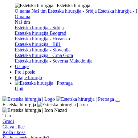
O nama
Naš tim
Estetska hirurgija - Srbija
Estetska hirurgija -
O nama
Naš tim
Estetska hirurgija - Srbija
Estetska hirurgija Beograd
Estetska hirurgija - Hrvatska
Estetska hirurgija - BiH
Estetska hirurgija - Slovenija
Estetska hirurgija - Crna Gora
Estetska hirurgija - Severna Makedonija
Usluge
Pre i posle
Pitajte hirurga
Upit
Estetska hirurgija
Nazad
Telo
Grudi
Glava i lice
Koža i kosa
Šta je estetska hirurgija?