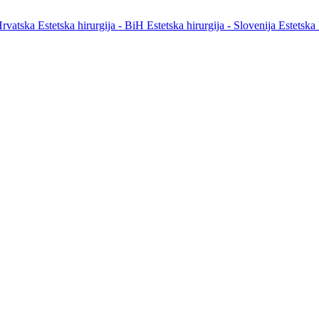
 Hrvatska
Estetska hirurgija - BiH
Estetska hirurgija - Slovenija
Estetska