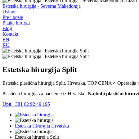
Nazad
Estetska hirurgija - Severna Makedonija
Usluge
Pre i posle
Pitajte hirurga
Blog
Kontakt
EN
RU
Estetska hirurgija Split
Estetska plastična hirurgija Split, Hrvatska. TOP CENA✓ Operacij
Plastična hirurgija za pacijente iz Hrvatske.
Najbolji plastični hirurz
Upit
+381 62 92 49 195
Estetska Hirurgija Hrvatska
Estetska hirurgija Split