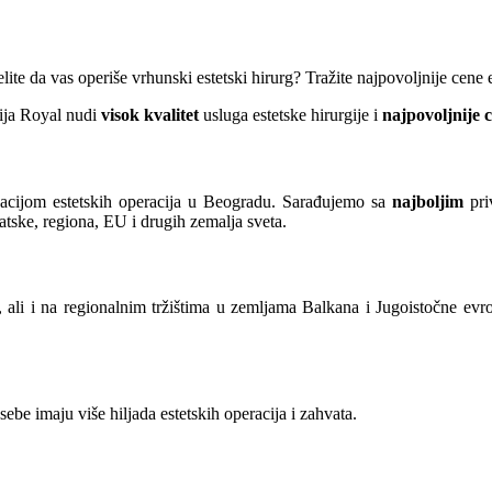
elite da vas operiše vrhunski estetski hirurg? Tražite najpovoljnije cene 
gija Royal nudi
visok kvalitet
usluga estetske hirurgije i
najpovoljnije 
acijom estetskih operacija u Beogradu. Sarađujemo sa
najboljim
pri
vatske, regiona, EU i drugih zemalja sveta.
ali i na regionalnim tržištima u zemljama Balkana i Jugoistočne evrop
 sebe imaju više hiljada estetskih operacija i zahvata.