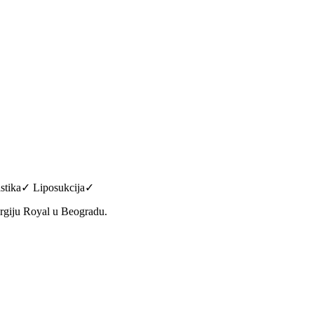
astika✓ Liposukcija✓
urgiju Royal u Beogradu.