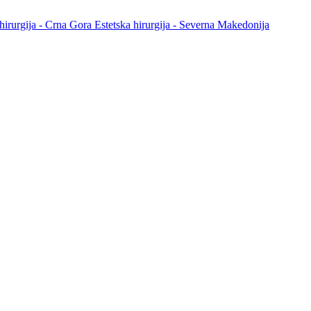
 hirurgija - Crna Gora
Estetska hirurgija - Severna Makedonija