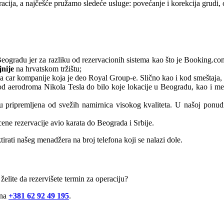
eracija, a najčešće pružamo sledeće usluge: povećanje i korekcija grudi, o
eogradu jer za razliku od rezervacionih sistema kao što je Booking.com
jnije
na hrvatskom tržištu;
t a car kompanije koja je deo Royal Group-e. Slično kao i kod smeštaja,
 od aerodroma Nikola Tesla do bilo koje lokacije u Beogradu, kao i m
pripremljena od svežih namirnica visokog kvaliteta. U našoj ponudi na
cene rezervacije avio karata do Beograda i Srbije.
ati našeg menadžera na broj telefona koji se nalazi dole.
 želite da rezervišete termin za operaciju?
 na
+381 62 92 49 195
.