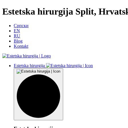
Estetska hirurgija Split, Hrvat
Српски
EN
RU
Blog
Kontakt
Estetska hirurgija