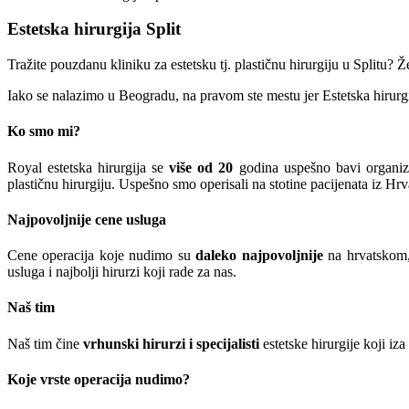
Estetska hirurgija Split
Tražite pouzdanu kliniku za estetsku tj. plastičnu hirurgiju u Splitu? Ž
Iako se nalazimo u Beogradu, na pravom ste mestu jer Estetska hirur
Ko smo mi?
Royal estetska hirurgija se
više od 20
godina uspešno bavi organiz
plastičnu hirurgiju. Uspešno smo operisali na stotine pacijenata iz Hr
Najpovoljnije cene usluga
Cene operacija koje nudimo su
daleko najpovoljnije
na hrvatskom, 
usluga i najbolji hirurzi koji rade za nas.
Naš tim
Naš tim čine
vrhunski hirurzi i specijalisti
estetske hirurgije koji iza
Koje vrste operacija nudimo?