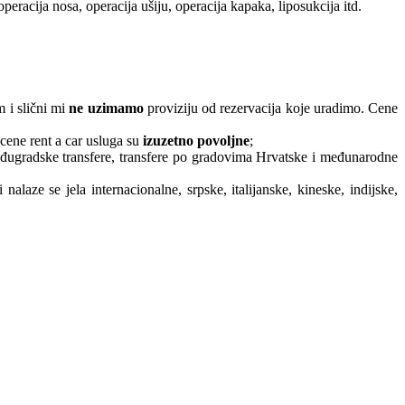
peracija nosa, operacija ušiju, operacija kapaka, liposukcija itd.
 i slični mi
ne uzimamo
proviziju od rezervacija koje uradimo. Cene
 cene rent a car usluga su
izuzetno povoljne
;
eđugradske transfere, transfere po gradovima Hrvatske i međunarodne
laze se jela internacionalne, srpske, italijanske, kineske, indijske,