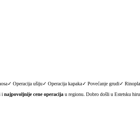
a nosa✓ Operacija ušiju✓ Operacija kapaka✓ Povećanje grudi✓ Rinopl
i
i
najpovoljnije cene operacija
u regionu. Dobro došli u Estetsku hir