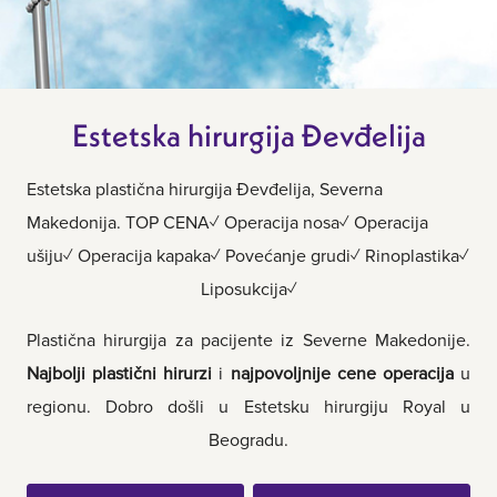
Estetska hirurgija Đevđelija
Estetska plastična hirurgija Đevđelija, Severna
Makedonija. TOP CENA✓ Operacija nosa✓ Operacija
ušiju✓ Operacija kapaka✓ Povećanje grudi✓ Rinoplastika✓
Liposukcija✓
Plastična hirurgija za pacijente iz Severne Makedonije.
Najbolji plastični hirurzi
i
najpovoljnije cene operacija
u
regionu. Dobro došli u Estetsku hirurgiju Royal u
Beogradu.