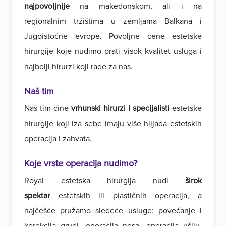
najpovoljnije
na makedonskom, ali i na
regionalnim tržištima u zemljama Balkana i
Jugoistočne evrope. Povoljne cene estetske
hirurgije koje nudimo prati visok kvalitet usluga i
najbolji hirurzi koji rade za nas.
Naš tim
Naš tim čine
vrhunski hirurzi i specijalisti
estetske
hirurgije koji iza sebe imaju više hiljada estetskih
operacija i zahvata.
Koje vrste operacija nudimo?
Royal estetska hirurgija nudi
širok
spektar
estetskih ili plastičnih operacija, a
najčešće pružamo sledeće usluge: povećanje i