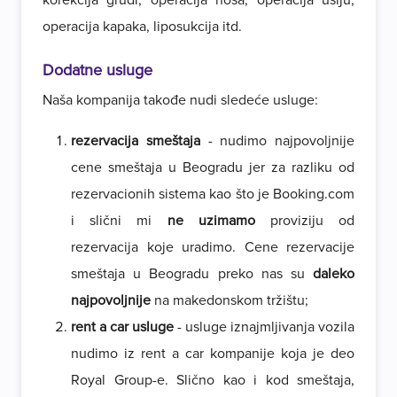
korekcija grudi, operacija nosa, operacija ušiju,
operacija kapaka, liposukcija itd.
Dodatne usluge
Naša kompanija takođe nudi sledeće usluge:
rezervacija smeštaja
- nudimo najpovoljnije
cene smeštaja u Beogradu jer za razliku od
rezervacionih sistema kao što je Booking.com
i slični mi
ne uzimamo
proviziju od
rezervacija koje uradimo. Cene rezervacije
smeštaja u Beogradu preko nas su
daleko
najpovoljnije
na makedonskom tržištu;
rent a car usluge
- usluge iznajmljivanja vozila
nudimo iz rent a car kompanije koja je deo
Royal Group-e. Slično kao i kod smeštaja,