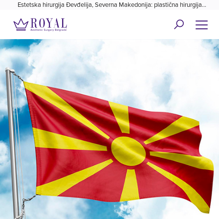
Estetska hirurgija Đevđelija, Severna Makedonija: plastična hirurgija
Royal✓