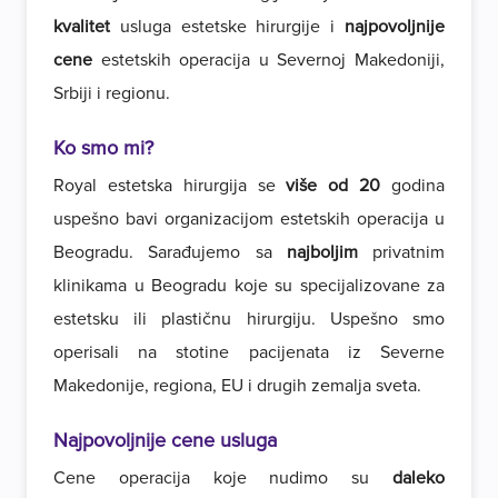
kvalitet
usluga estetske hirurgije i
najpovoljnije
cene
estetskih operacija u Severnoj Makedoniji,
Srbiji i regionu.
Ko smo mi?
Royal estetska hirurgija se
više od 20
godina
uspešno bavi organizacijom estetskih operacija u
Beogradu. Sarađujemo sa
najboljim
privatnim
klinikama u Beogradu koje su specijalizovane za
estetsku ili plastičnu hirurgiju. Uspešno smo
operisali na stotine pacijenata iz Severne
Makedonije, regiona, EU i drugih zemalja sveta.
Najpovoljnije cene usluga
Cene operacija koje nudimo su
daleko