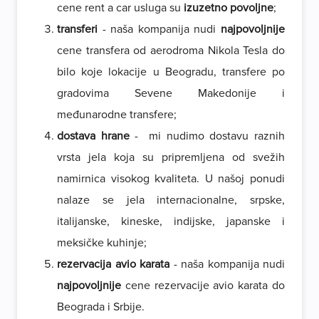
cene rent a car usluga su
izuzetno povoljne
;
transferi
- naša kompanija nudi
najpovoljnije
cene transfera od aerodroma Nikola Tesla do
bilo koje lokacije u Beogradu, transfere po
gradovima Sevene Makedonije i
međunarodne transfere;
dostava hrane
- mi nudimo dostavu raznih
vrsta jela koja su pripremljena od svežih
namirnica visokog kvaliteta. U našoj ponudi
nalaze se jela internacionalne, srpske,
italijanske, kineske, indijske, japanske i
meksičke kuhinje;
rezervacija avio karata
- naša kompanija nudi
najpovoljnije
cene rezervacije avio karata do
Beograda i Srbije.