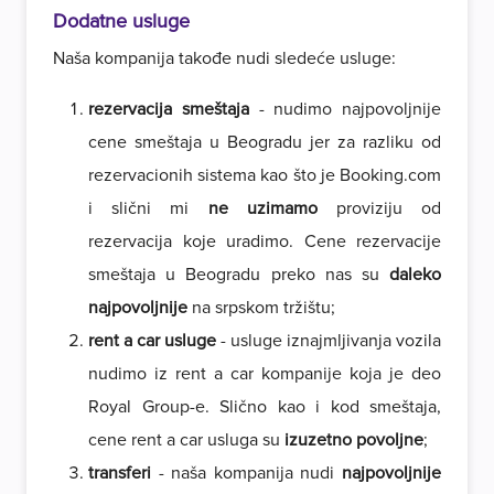
Dodatne usluge
Naša kompanija takođe nudi sledeće usluge:
rezervacija smeštaja
- nudimo najpovoljnije
cene smeštaja u Beogradu jer za razliku od
rezervacionih sistema kao što je Booking.com
i slični mi
ne uzimamo
proviziju od
rezervacija koje uradimo. Cene rezervacije
smeštaja u Beogradu preko nas su
daleko
najpovoljnije
na srpskom tržištu;
rent a car usluge
- usluge iznajmljivanja vozila
nudimo iz rent a car kompanije koja je deo
Royal Group-e. Slično kao i kod smeštaja,
cene rent a car usluga su
izuzetno povoljne
;
transferi
- naša kompanija nudi
najpovoljnije