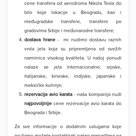
cene transfera od aerodroma Nikola Tesla do
bilo koje lokacije u Beogradu, kao i
međugradske transfere, transfere po
gradovima Srbije i međunarodne transfere;
dostava hrane
- mi nudimo dostavu raznih
vrsta jela koja su pripremljena od svežih
namirnica visokog kvaliteta. U našoj ponudi
nalaze se jela internacionalne, srpske,
italijanske, kineske, indijske, japanske i
meksičke kuhinje;
rezervacija avio karata
- naša kompanija nudi
najpovoljnije
cene rezervacije avio karata do
Beograda i Srbije.
Za sve informacije o dodatnim uslugama koje
pružamo možete kontaktirati našeg menadžera na