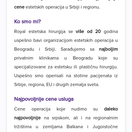
cene
estetskih operacija u Srbiji i regionu.
Ko smo mi?
Royal estetska hirurgija se
više od 20
godina
uspešno bavi organizacijom estetskih operacija u
Beogradu i Srbiji. Sarađujemo sa
najboljim
privatnim klinikama u Beogradu koje su
specijalizovane za estetsku ili plastičnu hirurgiju.
Uspešno smo operisali na stotine pacijenata iz
Srbije, regiona, EU i drugih zemalja sveta.
Najpovoljnije cene usluga
Cene operacija koje nudimo su
daleko
najpovoljnije
na srpskom, ali i na regionalnim
tržištima u zemljama Balkana i Jugoistočne