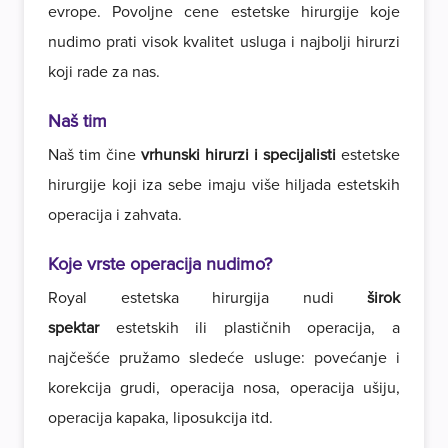
evrope. Povoljne cene estetske hirurgije koje
nudimo prati visok kvalitet usluga i najbolji hirurzi
koji rade za nas.
Naš tim
Naš tim čine
vrhunski hirurzi i specijalisti
estetske
hirurgije koji iza sebe imaju više hiljada estetskih
operacija i zahvata.
Koje vrste operacija nudimo?
Royal estetska hirurgija nudi
širok
spektar
estetskih ili plastičnih operacija, a
najčešće pružamo sledeće usluge: povećanje i
korekcija grudi, operacija nosa, operacija ušiju,
operacija kapaka, liposukcija itd.