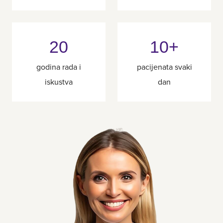
20
10+
godina rada i
pacijenata svaki
iskustva
dan