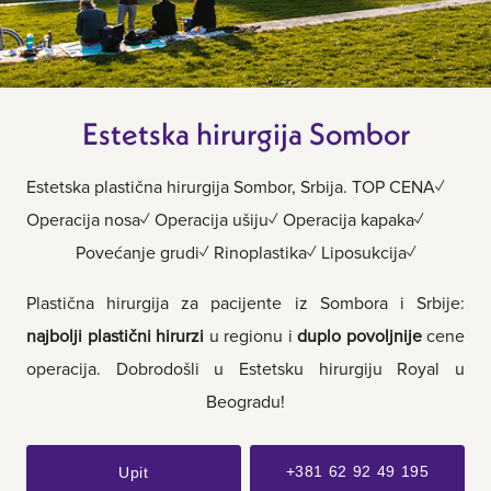
Estetska hirurgija Sombor
Estetska plastična hirurgija Sombor, Srbija. TOP CENA✓
Operacija nosa✓ Operacija ušiju✓ Operacija kapaka✓
Povećanje grudi✓ Rinoplastika✓ Liposukcija✓
Plastična hirurgija za pacijente iz Sombora i Srbije:
najbolji plastični hirurzi
u regionu i
duplo povoljnije
cene
operacija. Dobrodošli u Estetsku hirurgiju Royal u
Beogradu!
+381 62 92 49 195
Upit