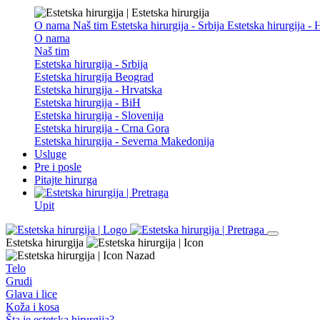
O nama
Naš tim
Estetska hirurgija - Srbija
Estetska hirurgija -
O nama
Naš tim
Estetska hirurgija - Srbija
Estetska hirurgija Beograd
Estetska hirurgija - Hrvatska
Estetska hirurgija - BiH
Estetska hirurgija - Slovenija
Estetska hirurgija - Crna Gora
Estetska hirurgija - Severna Makedonija
Usluge
Pre i posle
Pitajte hirurga
Upit
Estetska hirurgija
Nazad
Telo
Grudi
Glava i lice
Koža i kosa
Šta je estetska hirurgija?