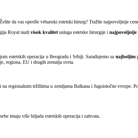
Želite da vas operiše vrhunski estetski hirurg? Tražite najpovoljnije cene
rgija Royal nudi
visok kvalitet
usluga estetske hirurgije i
najpovoljnije
jom estetskih operacija u Beogradu i Srbiji. Sarađujemo sa
najboljim
p
ije, regiona, EU i drugih zemalja sveta.
i na regionalnim tržištima u zemljama Balkana i Jugoistočne evrope. Pov
 sebe imaju više hiljada estetskih operacija i zahvata.