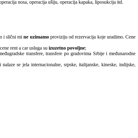
peracija nosa, operacija ušiju, operacija kapaka, liposukcija itd.
 i slični mi
ne uzimamo
proviziju od rezervacija koje uradimo. Cene
 cene rent a car usluga su
izuzetno povoljne
;
međugradske transfere, transfere po gradovima Srbije i međunarodne
laze se jela internacionalne, srpske, italijanske, kineske, indijske,