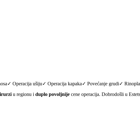
a nosa✓ Operacija ušiju✓ Operacija kapaka✓ Povećanje grudi✓ Rinopl
irurzi
u regionu i
duplo povoljnije
cene operacija. Dobrodošli u Estet