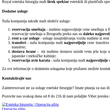
Royal estetska hirurgija nudi
širok spektar
estetskih ili plastičnih op
Dodatne usluge
Naša kompanija takođe nudi sledeće usluge:
rezervacija smeštaja
- nudimo najpovoljnije cene smeštaja u B
rezervacije smeštaja u Beogradu preko nas su
daleko najpovol
rent a car usluge
- usluge iznajmljivanja vozila nudimo iz ren
transferi
- naša kompanija nudi
najpovoljnije
cene transfer
transfere;
dostava hrane
- mi nudimo dostavu raznih vrsta jela koja su 
japanske i meksičke kuhinje;
rezervacija avio karata
- naša kompanija nudi
najpovoljnije
Za sve informacije o dodatnim uslugama koje pružamo možete kontaktir
Kontaktirajte nas
Zainteresovani ste za usluge estetske hirurgije? Imate pitanja za nas ili
Pozovite nas svakog dana od 8 do 21h ili nam pošaljite Viber poruku
Operacija ušiju