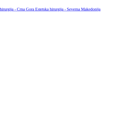
 hirurgija - Crna Gora
Estetska hirurgija - Severna Makedonija