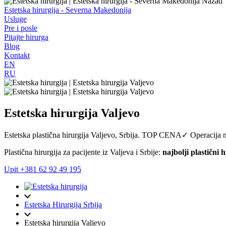
Nazad
Estetska hirurgija - Severna Makedonija
Usluge
Pre i posle
Pitajte hirurga
Blog
Kontakt
EN
RU
Estetska hirurgija Valjevo
Estetska plastična hirurgija Valjevo, Srbija. TOP CENA✓ Operacij
Plastična hirurgija za pacijente iz Valjeva i Srbije:
najbolji plastični h
Upit
+381 62 92 49 195
Estetska Hirurgija Srbija
Estetska hirurgija Valjevo