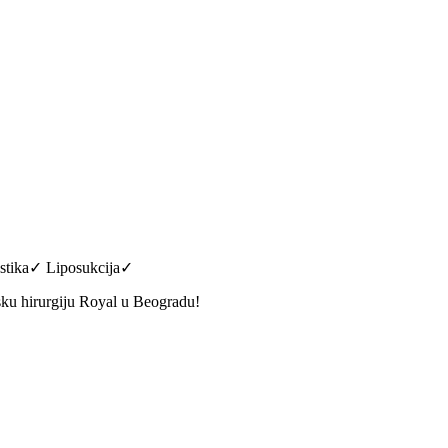
astika✓ Liposukcija✓
sku hirurgiju Royal u Beogradu!