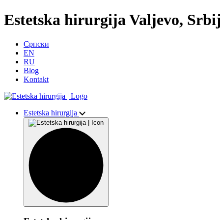
Estetska hirurgija Valjevo, Srbi
Српски
EN
RU
Blog
Kontakt
Estetska hirurgija