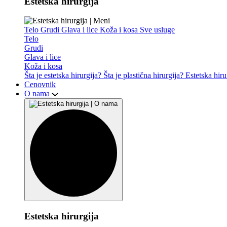
Estetska hirurgija
Telo
Grudi
Glava i lice
Koža i kosa
Sve usluge
Telo
Grudi
Glava i lice
Koža i kosa
Šta je estetska hirurgija?
Šta je plastična hirurgija?
Estetska hiru
Cenovnik
O nama
Estetska hirurgija