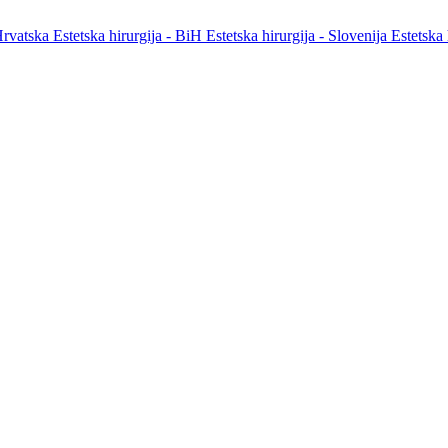
 Hrvatska
Estetska hirurgija - BiH
Estetska hirurgija - Slovenija
Estetska