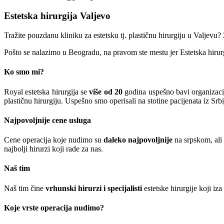
Estetska hirurgija Valjevo
Tražite pouzdanu kliniku za estetsku tj. plastičnu hirurgiju u Valjevu? 
Pošto se nalazimo u Beogradu, na pravom ste mestu jer Estetska hiru
Ko smo mi?
Royal estetska hirurgija se
više od 20
godina uspešno bavi organizaci
plastičnu hirurgiju. Uspešno smo operisali na stotine pacijenata iz Srb
Najpovoljnije cene usluga
Cene operacija koje nudimo su
daleko najpovoljnije
na srpskom, ali 
najbolji hirurzi koji rade za nas.
Naš tim
Naš tim čine
vrhunski hirurzi i specijalisti
estetske hirurgije koji iza
Koje vrste operacija nudimo?