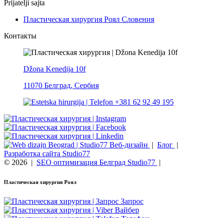
Prijatelji sajta
Пластическая хирургия Роял Словения
Контакты
Džona Kenedija 10f
11070 Белград, Сербия
+381 62 92 49 195
Веб-дизайн
|
Блог
|
Разработка сайта Studio77
© 2026
|
SEO оптимизация Белград Studio77
|
Пластическая хирургия Роял
Запрос
Вайбер