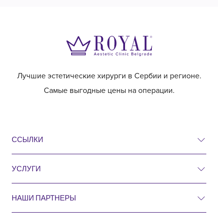
Лучшие эстетические хирурги в Сербии и регионе.
Самые выгодные цены на операции.
ССЫЛКИ
УСЛУГИ
Цены
До и после
НАШИ ПАРТНЕРЫ
Пластическая хирургия
Вопросы и ответы