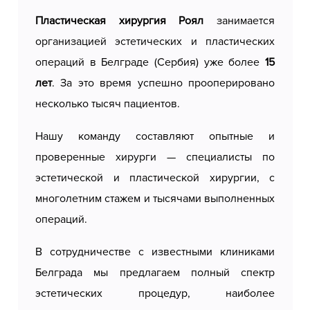
первые недели, а окончательные результаты
Пластическая хирургия Роял
занимается
становятся заметными в течение нескольких
организацией эстетических и пластических
месяцев. Шрамы практически незаметны
операций в Белграде (Сербия) уже более
15
благодаря тщательно подобранным
лет
. За это время успешно прооперировано
методикам.
несколько тысяч пациентов.
Наши лицензированные и
Нашу команду составляют опытные и
сертифицированные хирурги
предлагают
проверенные хирурги — специалисты по
персонализированный подход к каждому
эстетической и пластической хирургии, с
пациенту, обеспечивая безопасность,
многолетним стажем и тысячами выполненных
комфорт и соответствие самым высоким
операций.
эстетическим стандартам, чтобы пациенты
достигли желаемых результатов и повысили
В сотрудничестве с известными клиниками
свою уверенность в себе.
Белграда мы предлагаем полный спектр
эстетических процедур, наиболее