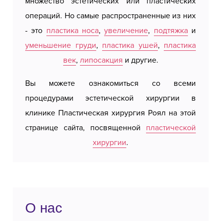
множество эстетических или пластических
на ра
веках выполняется с вниманием к
операций. Но самые распространенные из них
Белгр
эстетическим деталям, с использованием
- это
пластика носа
,
увеличение
,
подтяжка
и
берут 
минимально инвазивных методов. Процедура
уменьшение груди
,
пластика ушей
,
пластика
Booki
обычно проводится под местной анестезией с
век
,
липосакция
и другие.
являю
седацией и длится от одного до двух часов, в
Если в
зависимости от объема операции. Хирург
Вы можете ознакомиться со всеми
вас ж
делает незаметные надрезы под линией роста
процедурами эстетической хирургии в
клиник
ресниц или в области нижнего века, удаляя
клинике Пластическая хирургия Роял на этой
избыток кожи и жировые отложения, сохраняя
странице сайта, посвященной
пластической
при этом естественные контуры лица.
хирургии
.
Период восстановления быстрый,
большинство пациентов возвращаются к
повседневной деятельности в течение
О нас
нескольких дней. Отеки и синяки проходят в