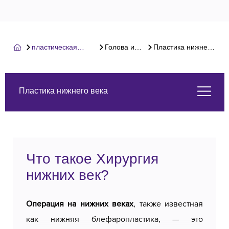
пластическая
Голова и
Пластика нижнего
хирургия
лико
века
Пластика нижнего века
Что такое Хирургия нижних век?
Что такое Хирургия
Услуги, которые мы предлагаем
нижних век?
О нас
Операция на нижних веках
, также известная
как нижняя блефаропластика, — это