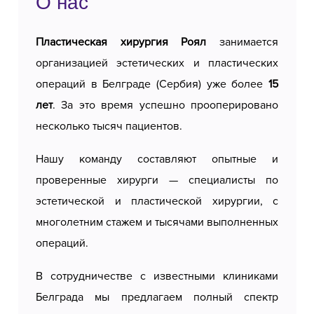
О нас
окончательный вид формируется в течение
нескольких месяцев. Большинство пациентов
Пластическая хирургия Роял
занимается
могут возобновить повседневную
организацией эстетических и пластических
деятельность в течение одной-двух недель.
операций в Белграде (Сербия) уже более
15
Наши авторизованные и сертифицированные
лет
. За это время успешно прооперировано
хирурги
предоставляют
несколько тысяч пациентов.
персонализированный подход каждому
Нашу команду составляют опытные и
пациенту, обеспечивая естественные
проверенные хирурги — специалисты по
результаты, которые освежают внешний вид, с
эстетической и пластической хирургии, с
высоким уровнем безопасности и комфорта на
многолетним стажем и тысячами выполненных
протяжении всего процесса.
операций.
В сотрудничестве с известными клиниками
Белграда мы предлагаем полный спектр