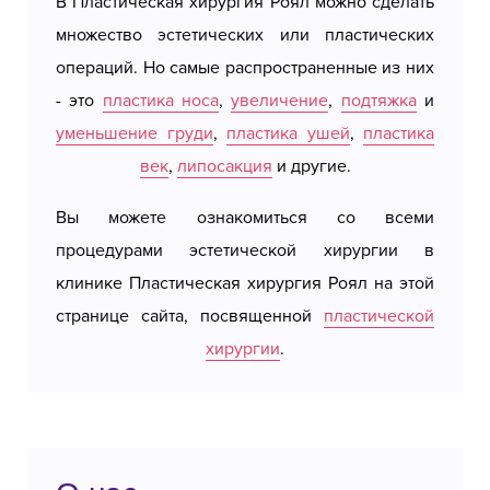
индивидуальных потребностей, будь то
В Пластическая хирургия Роял можно сделать
Royal 
эстетические предпочтения или медицинские
множество эстетических или пластических
на ра
требования.
операций. Но самые распространенные из них
Белгр
- это
пластика носа
,
увеличение
,
подтяжка
и
берут 
В
Royal Plastic Surgery
полная операция на
уменьшение груди
,
пластика ушей
,
пластика
Booki
носу выполняется с тщательной оценкой
век
,
липосакция
и другие.
являю
каждого пациента. Процедура проводится под
Если в
общим наркозом и обычно длится от одного
Вы можете ознакомиться со всеми
вас р
до трех часов в зависимости от сложности
процедурами эстетической хирургии в
нашей 
случая. Хирург использует открытую или
клинике Пластическая хирургия Роял на этой
закрытую технику, в зависимости от требуемых
странице сайта, посвященной
пластической
коррекций, для достижения точных и
хирургии
.
естественных результатов.
Период восстановления постепенный, первые
результаты видны после снятия повязок, а