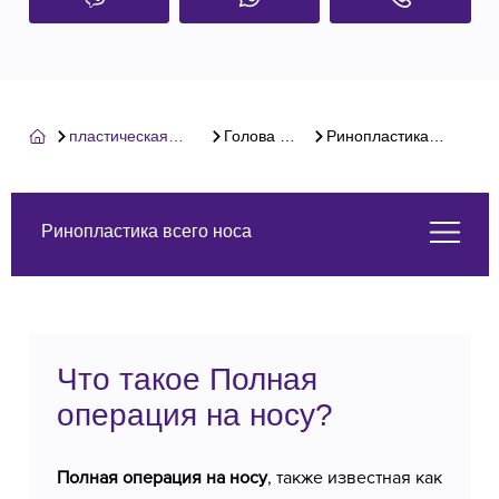
пластическая
Голова и
Ринопластика
хирургия
лико
всего носа
Ринопластика всего носа
Что такое Полная операция на носу?
Что такое Полная
Услуги, которые мы предлагаем
операция на носу?
О нас
Полная операция на носу
, также известная как