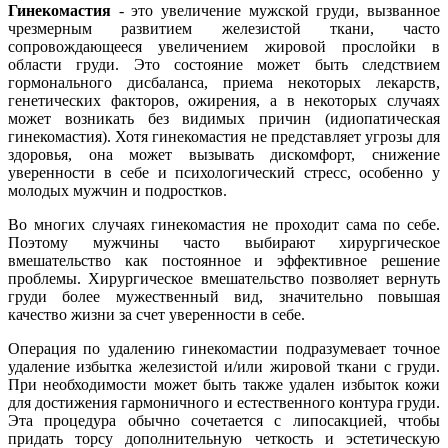
Гинекомастия
- это увеличение мужской груди, вызванное
чрезмерным развитием железистой ткани, часто
сопровождающееся увеличением жировой прослойки в
области груди. Это состояние может быть следствием
гормонального дисбаланса, приема некоторых лекарств,
генетических факторов, ожирения, а в некоторых случаях
может возникать без видимых причин (идиопатическая
гинекомастия). Хотя гинекомастия не представляет угрозы для
здоровья, она может вызывать дискомфорт, снижение
уверенности в себе и психологический стресс, особенно у
молодых мужчин и подростков.
Во многих случаях гинекомастия не проходит сама по себе.
Поэтому мужчины часто выбирают хирургическое
вмешательство как постоянное и эффективное решение
проблемы. Хирургическое вмешательство позволяет вернуть
груди более мужественный вид, значительно повышая
качество жизни за счет уверенности в себе.
Операция по удалению гинекомастии подразумевает точное
удаление избытка железистой и/или жировой ткани с груди.
При необходимости может быть также удален избыток кожи
для достижения гармоничного и естественного контура груди.
Эта процедура обычно сочетается с липосакцией, чтобы
придать торсу дополнительную четкость и эстетическую