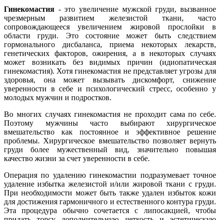
Гинекомастия
- это увеличение мужской груди, вызванное
чрезмерным развитием железистой ткани, часто
сопровождающееся увеличением жировой прослойки в
области груди. Это состояние может быть следствием
гормонального дисбаланса, приема некоторых лекарств,
генетических факторов, ожирения, а в некоторых случаях
может возникать без видимых причин (идиопатическая
гинекомастия). Хотя гинекомастия не представляет угрозы для
здоровья, она может вызывать дискомфорт, снижение
уверенности в себе и психологический стресс, особенно у
молодых мужчин и подростков.
Во многих случаях гинекомастия не проходит сама по себе.
Поэтому мужчины часто выбирают хирургическое
вмешательство как постоянное и эффективное решение
проблемы. Хирургическое вмешательство позволяет вернуть
груди более мужественный вид, значительно повышая
качество жизни за счет уверенности в себе.
Операция по удалению гинекомастии подразумевает точное
удаление избытка железистой и/или жировой ткани с груди.
При необходимости может быть также удален избыток кожи
для достижения гармоничного и естественного контура груди.
Эта процедура обычно сочетается с липосакцией, чтобы
придать торсу дополнительную четкость и эстетическую