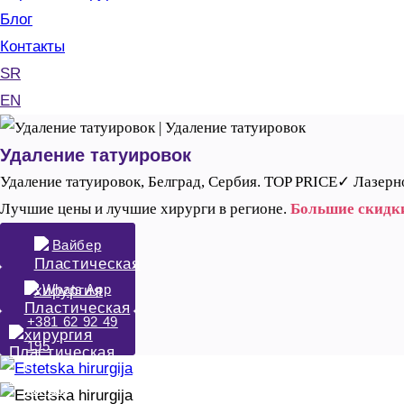
Блог
Контакты
SR
EN
Удаление татуировок
Удаление татуировок, Белград, Сербия. TOP PRICE✓ Лазер
Лучшие цены и лучшие хирурги в регионе.
Большие скидк
Вайбер
Whats App
+381 62 92 49
195