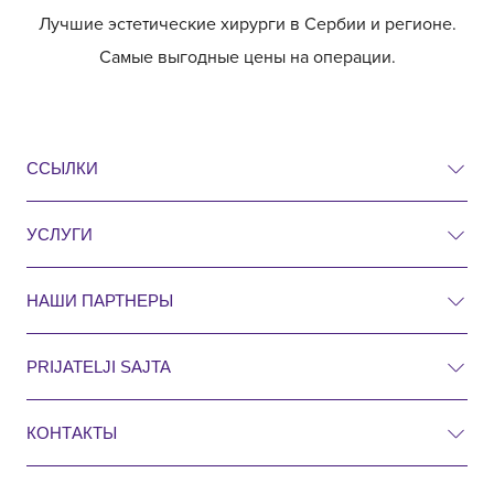
Лучшие эстетические хирурги в Сербии и регионе.
Самые выгодные цены на операции.
ССЫЛКИ
УСЛУГИ
Цены
До и после
НАШИ ПАРТНЕРЫ
Пластическая хирургия
Вопросы и ответы
Хирургия
PRIJATELJI SAJTA
Пластическая хирургия Роял Хорватия
Поиск
Кардиология
КОНТАКТЫ
Пластическая хирургия Роял Словения
Блог
Гинекология
Džona Kenedija 10f