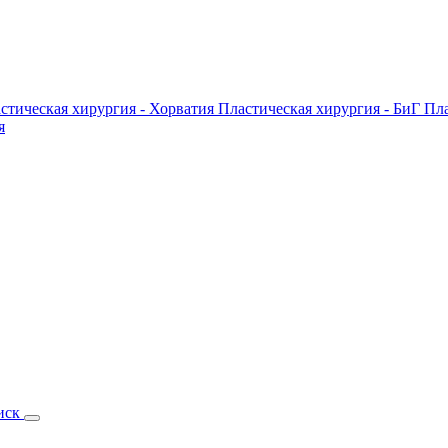
стическая хирургия - Хорватия
Пластическая хирургия - БиГ
Пла
я