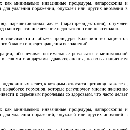
х как минимально инвазивные процедуры, лапароскопия и
 для удаления поражений, опухолей или других аномалий в
я), паращитовидных желез (паратиреоидэктомия), опухолей
гда консервативное лечение недостаточно или невозможно.
 в зависимости от объема процедуры. Большинство пациентов
ого баланса и предотвращения осложнений.
рации, обеспечивая оптимальные результаты с минимальной
 высшими стандартами здравоохранения, позволяя пациентам
 эндокринных желез, к которым относятся щитовидная железа,
 выработке гормонов, которые регулируют многие жизненно
вести к серьезным проблемам со здоровьем, что часто делает
х как минимально инвазивные процедуры, лапароскопия и
 для удаления поражений, опухолей или других аномалий в
я), паращитовидных желез (паратиреоидэктомия), опухолей