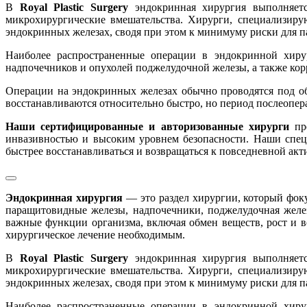
В
Royal Plastic Surgery
эндокринная хирургия выполняетс
микрохирургические вмешательства. Хирурги, специализиру
эндокринных железах, сводя при этом к минимуму риски для п
Наиболее распространенные операции в эндокринной хирур
надпочечников и опухолей поджелудочной железы, а также кор
Операции на эндокринных железах обычно проводятся под об
восстанавливаются относительно быстро, но период послеопе
Наши сертифицированные и авторизованные хирурги
пре
инвазивностью и высоким уровнем безопасности. Наши спец
быстрее восстанавливаться и возвращаться к повседневной акт
Эндокринная хирургия
— это раздел хирургии, который фоку
паращитовидные железы, надпочечники, поджелудочная желе
важные функции организма, включая обмен веществ, рост и в
хирургическое лечение необходимым.
В
Royal Plastic Surgery
эндокринная хирургия выполняетс
микрохирургические вмешательства. Хирурги, специализиру
эндокринных железах, сводя при этом к минимуму риски для п
Наиболее распространенные операции в эндокринной хирур