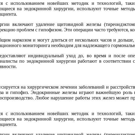
я с использованием новейших методик и технологий, таки
ющиеся на эндокринной хирургии, используют точные методы
ациента.
гии включают удаление щитовидной железы (тиреоидэктоми
рекцию проблем с гипофизом. Эти операции часто требуются, ко
щим наркозом и могут длиться от нескольких часов и дольше,
рационного мониторинга необходим для надлежащего гормональн
доставляют индивидуальный уход до, во время и после опе
иалисты по эндокринной хирургии работают в соответствии с
ивности.
сируется на хирургическом лечении заболеваний и расстройств
за и гипофиз. Эндокринные железы играют важнейшую роль в
оспроизводство. Любое нарушение работы этих желез может при
я с использованием новейших методик и технологий, таки
ющиеся на эндокринной хирургии, используют точные методы
ациента.
гии включают удаление щитовидной железы (тиреоидэктоми