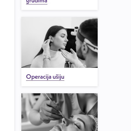
grudima
Operacija ušiju