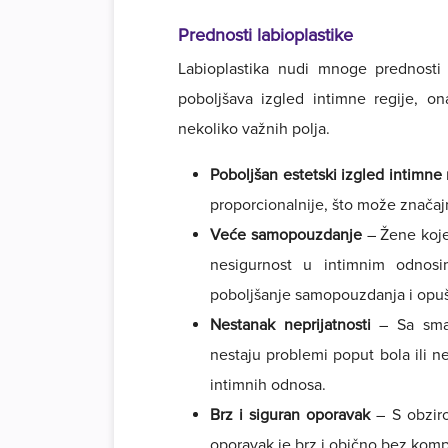
Prednosti labioplastike
Labioplastika nudi mnoge prednosti
poboljšava izgled intimne regije, on
nekoliko važnih polja.
Poboljšan estetski izgled intimne 
proporcionalnije, što može značajn
Veće samopouzdanje
– Žene koje
nesigurnost u intimnim odnosi
poboljšanje samopouzdanja i opuš
Nestanak neprijatnosti
– Sa smanj
nestaju problemi poput bola ili n
intimnih odnosa.
Brz i siguran oporavak
– S obziro
oporavak je brz i obično bez komp