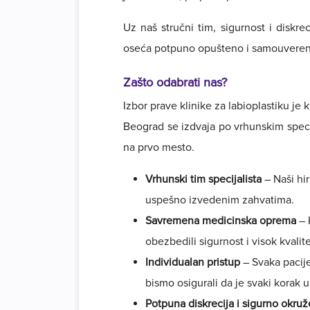
Uz naš stručni tim, sigurnost i disk
oseća potpuno opušteno i samouvereno
Zašto odabrati nas?
Izbor prave klinike za labioplastiku je 
Beograd se izdvaja po vrhunskim specij
na prvo mesto.
Vrhunski tim specijalista
– Naši hir
uspešno izvedenim zahvatima.
Savremena medicinska oprema
– 
obezbedili sigurnost i visok kvalite
Individualan pristup
– Svaka pacije
bismo osigurali da je svaki korak u
Potpuna diskrecija i sigurno okruž