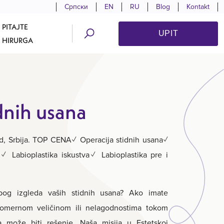
Српски
EN
RU
Blog
Kontakt
PITAJTE
UPIT
HIRURGA
idnih usana
ad, Srbija. TOP CENA✓ Operacija stidnih usana✓
a✓ Labioplastika iskustva✓ Labioplastika pre i
bog izgleda vaših stidnih usana? Ako imate
komernom veličinom ili nelagodnostima tokom
tika može biti rešenje. Naša misija u Estetskoj