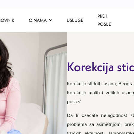
PRE I
NOVNIK
O NAMA
USLUGE
POSLE
Korekcija st
Korekcija stidnih usana, Beogr
Korekcija malih i velikih usan
posle✓
Da li osećate nelagodnost z
problema sa asimetrijom, pre
fizičkih aktivnosti, labioplas