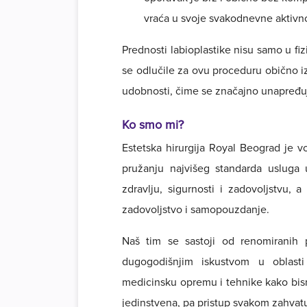
vraća u svoje svakodnevne aktivno
Prednosti labioplastike nisu samo u fi
se odlučile za ovu proceduru obično i
udobnosti, čime se značajno unapređuje
Ko smo mi?
Estetska hirurgija Royal Beograd je v
pružanju najvišeg standarda usluga 
zdravlju, sigurnosti i zadovoljstvu,
zadovoljstvo i samopouzdanje.
Naš tim se sastoji od renomiranih p
dugogodišnjim iskustvom u oblasti 
medicinsku opremu i tehnike kako bismo
jedinstvena, pa pristup svakom zahva