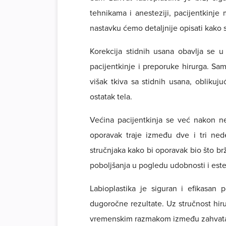
tehnikama i anesteziji, pacijentkinj
nastavku ćemo detaljnije opisati kako
Korekcija stidnih usana obavlja se u 
pacijentkinje i preporuke hirurga. Sa
višak tkiva sa stidnih usana, oblikuj
ostatak tela.
Većina pacijentkinja se već nakon n
oporavak traje između dve i tri ned
stručnjaka kako bi oporavak bio što br
poboljšanja u pogledu udobnosti i este
Labioplastika je siguran i efikasa
dugoročne rezultate. Uz stručnost hi
vremenskim razmakom između zahvata 