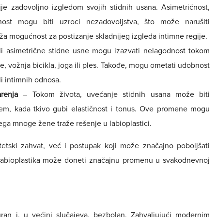
 zadovoljno izgledom svojih stidnih usana. Asimetričnost,
nost mogu biti uzroci nezadovoljstva, što može narušiti
a mogućnost za postizanje skladnijeg izgleda intimne regije.
i asimetrične stidne usne mogu izazvati nelagodnost tokom
nje, vožnja bicikla, joga ili ples. Takođe, mogu ometati udobnost
i intimnih odnosa.
renja
– Tokom života, uvećanje stidnih usana može biti
jem, kada tkivo gubi elastičnost i tonus. Ove promene mogu
ga mnoge žene traže rešenje u labioplastici.
tetski zahvat, već i postupak koji može značajno poboljšati
g, labioplastika može doneti značajnu promenu u svakodnevnoj
uran i, u većini slučajeva, bezbolan. Zahvaljujući modernim