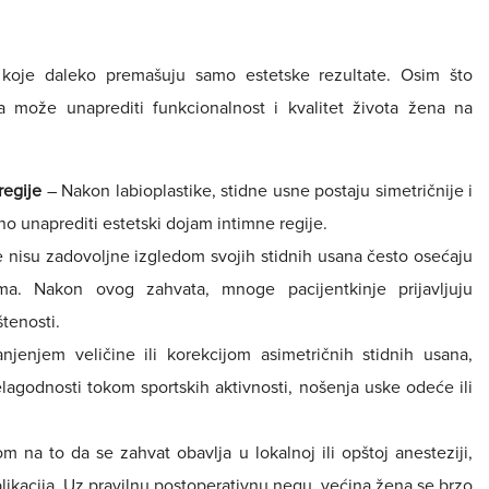
 koje daleko premašuju samo estetske rezultate. Osim što
a može unaprediti funkcionalnost i kvalitet života žena na
regije
– Nakon labioplastike, stidne usne postaju simetričnije i
o unaprediti estetski dojam intimne regije.
 nisu zadovoljne izgledom svojih stidnih usana često osećaju
ma. Nakon ovog zahvata, mnoge pacijentkinje prijavljuju
tenosti.
enjem veličine ili korekcijom asimetričnih stidnih usana,
elagodnosti tokom sportskih aktivnosti, nošenja uske odeće ili
m na to da se zahvat obavlja u lokalnoj ili opštoj anesteziji,
likacija. Uz pravilnu postoperativnu negu, većina žena se brzo