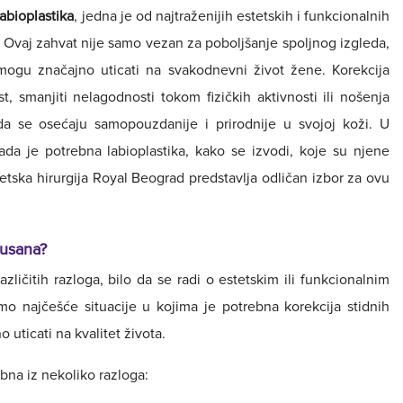
labioplastika
, jedna je od najtraženijih estetskih i funkcionalnih
e. Ovaj zahvat nije samo vezan za poboljšanje spoljnog izgleda,
mogu značajno uticati na svakodnevni život žene. Korekcija
 smanjiti nelagodnosti tokom fizičkih aktivnosti ili nošenja
 se osećaju samopouzdanije i prirodnije u svojoj koži. U
ada je potrebna labioplastika, kako se izvodi, koje su njene
tetska hirurgija Royal Beograd predstavlja odličan izbor za ovu
 usana?
zličitih razloga, bilo da se radi o estetskim ili funkcionalnim
 najčešće situacije u kojima je potrebna korekcija stidnih
 uticati na kvalitet života.
bna iz nekoliko razloga: