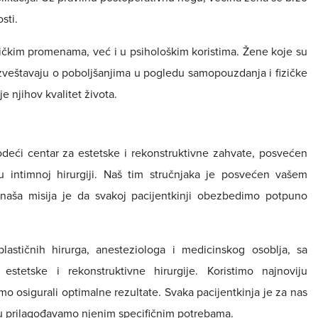
sti.
zičkim promenama, već i u psihološkim koristima. Žene koje su
zveštavaju o poboljšanjima u pogledu samopouzdanja i fizičke
 njihov kvalitet života.
odeći centar za estetske i rekonstruktivne zahvate, posvećen
u intimnoj hirurgiji. Naš tim stručnjaka je posvećen vašem
 a naša misija je da svakoj pacijentkinji obezbedimo potpuno
lastičnih hirurga, anesteziologa i medicinskog osoblja, sa
estetske i rekonstruktivne hirurgije. Koristimo najnoviju
 osigurali optimalne rezultate. Svaka pacijentkinja je za nas
tu prilagođavamo njenim specifičnim potrebama.