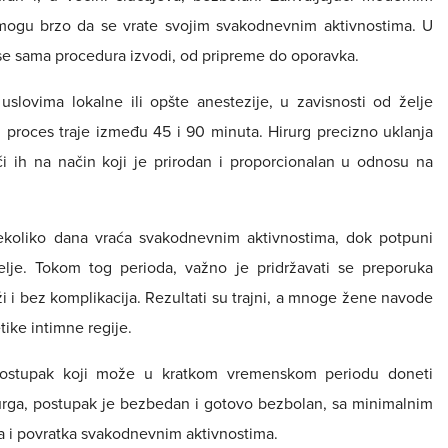
e mogu brzo da se vrate svojim svakodnevnim aktivnostima. U
 se sama procedura izvodi, od pripreme do oporavka.
uslovima lokalne ili opšte anestezije, u zavisnosti od želje
m proces traje između 45 i 90 minuta. Hirurg precizno uklanja
ući ih na način koji je prirodan i proporcionalan u odnosu na
ekoliko dana vraća svakodnevnim aktivnostima, dok potpuni
elje. Tokom tog perioda, važno je pridržavati se preporuka
ži i bez komplikacija. Rezultati su trajni, a mnoge žene navode
tike intimne regije.
n postupak koji može u kratkom vremenskom periodu doneti
rurga, postupak je bezbedan i gotovo bezbolan, sa minimalnim
i povratka svakodnevnim aktivnostima.