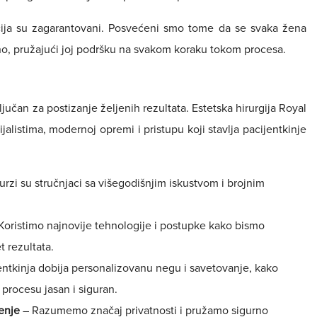
recija su zagarantovani. Posvećeni smo tome da se svaka žena
, pružajući joj podršku na svakom koraku tokom procesa.
ključan za postizanje željenih rezultata. Estetska hirurgija Royal
alistima, modernoj opremi i pristupu koji stavlja pacijentkinje
urzi su stručnjaci sa višegodišnjim iskustvom i brojnim
Koristimo najnovije tehnologije i postupke kako bismo
t rezultata.
ntkinja dobija personalizovanu negu i savetovanje, kako
 procesu jasan i siguran.
enje
– Razumemo značaj privatnosti i pružamo sigurno