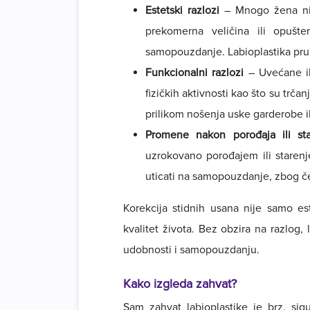
Estetski razlozi
– Mnogo žena nije
prekomerna veličina ili opušte
samopouzdanje. Labioplastika pruž
Funkcionalni razlozi
– Uvećane il
fizičkih aktivnosti kao što su trča
prilikom nošenja uske garderobe il
Promene nakon porođaja ili sta
uzrokovano porođajem ili staren
uticati na samopouzdanje, zbog če
Korekcija stidnih usana nije samo es
kvalitet života. Bez obzira na razlo
udobnosti i samopouzdanju.
Kako izgleda zahvat?
Sam zahvat labioplastike je brz, sig