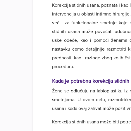
Korekcija stidnih usana, poznata i kao
intervencija u oblasti intimne hirurgij
već i za funkcionalne smetnje koje 
stidnih usana može povećati udobnost,
uske odeće, kao i pomoći ženama da
nastavku ćemo detaljnije razmotriti k
prednosti, kao i razloge zbog kojih Es
proceduru.
Kada je potrebna korekcija stidnih
Žene se odlučuju na labioplastiku iz ra
smetnjama. U ovom delu, razmotrićemo
usana i kada ovaj zahvat može pozitivno
Korekcija stidnih usana može biti potre