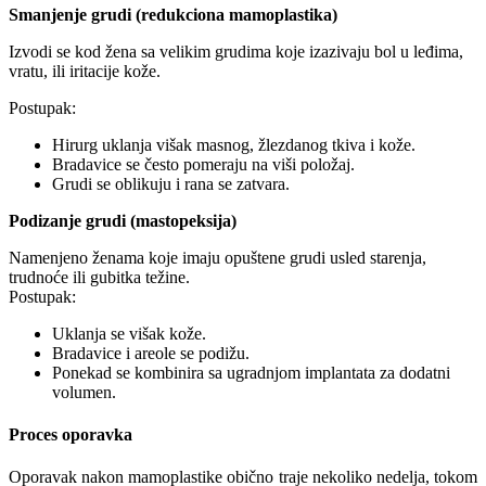
Smanjenje grudi (redukciona mamoplastika)
Izvodi se kod žena sa velikim grudima koje izazivaju bol u leđima,
vratu, ili iritacije kože.
Postupak:
Hirurg uklanja višak masnog, žlezdanog tkiva i kože.
Bradavice se često pomeraju na viši položaj.
Grudi se oblikuju i rana se zatvara.
Podizanje grudi (mastopeksija)
Namenjeno ženama koje imaju opuštene grudi usled starenja,
trudnoće ili gubitka težine.
Postupak:
Uklanja se višak kože.
Bradavice i areole se podižu.
Ponekad se kombinira sa ugradnjom implantata za dodatni
volumen.
Proces oporavka
Oporavak nakon mamoplastike obično traje nekoliko nedelja, tokom