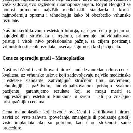
vaše zadovoljstvo izgledom i samopouzdanjem. Royal Beograd se
ponosi primenom najviših medicinskih standarda i koristi
najmoderniju opremu i tehnologiju kako bi obezbedio vrhunske
rezultate.
Naš tim sertifikovanih estetskih hirurga, na čijem čelu je jedan od
najuglednijih stručnjaka u regionu, primenjuje individualizovan
pristup i visok nivo profesionalne pažnje, sa ciljem postizanja
vrhunskih estetskih rezultata i osećaja sigurnosti kod pacijenata.
Cene za operaciju grudi – Mamoplastika
Naši ovlašćeni i sertifikovani hirurzi nude izvanredan odnos cene i
kvaliteta, uz vrhunske uslove koji zadovoljavaju najviše medicinske
i estetske standarde. Zahvaljujući stručnom timu, savremenoj
tehnologiji i pažljivom, individualizovanom pristupu svakom
pacijentu, garantujemo rezultate koji se mogu meriti sa
najprestižnijim estetskim klinikama u svetu – ali po značajno
pristupačnijim cenama.
Cena mamoplastike koji izvode ovlašćeni i sertifikovani hirurzi
zavisi od vrste zahvata (povećanje, smanjenje ili podizanje grudi),
vrste implantata ako su potrebni, kao i od složenosti same
procedure.