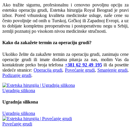
Ako tražite sigurnu, profesionalnu i cenovno povoljnu opciju za
estetsku operaciju grudi, Estetska hirurgija Royal Beograd je pravi
izbor. Pored vrhunskog kvaliteta medicinske usluge, naše cene su
često povoljnije od onih u Turskoj, Grčkoj ili Zapadnoj Evropi, a uz
to dobijate kompletnu preoperativnu i postoperativnu negu u Srbiji,
zemlji poznatoj po visokom nivou medicinske stručnosti.
Kako da zakažete termin za operaciju grudi?
Ukoliko želite da zakažete termin za operaciju grudi, zanimaju cene
operacije grudi ili imate dodatna pitanja za nas, molim Vas da
kontaktirate preko broja telefona
+381 62 92 49 195
ili da posetite
sledeće stranice:
Operacija grudi
,
Povećanje grudi
,
Smanjenje grudi
,
Podizanje grudi
.
Ugradnja silikona
Ugradnja silikona
Ugradnja silikona
Povećanje grudi