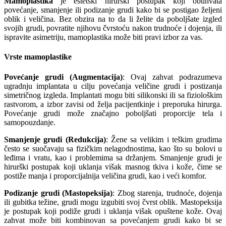
Mamoplastika
je estetski hirurški postupak koji obuhvata
povećanje, smanjenje ili podizanje grudi kako bi se postigao željeni
oblik i veličina. Bez obzira na to da li želite da poboljšate izgled
svojih grudi, povratite njihovu čvrstoću nakon trudnoće i dojenja, ili
ispravite asimetriju, mamoplastika može biti pravi izbor za vas.
Vrste mamoplastike
Povećanje grudi (Augmentacija)
:
Ovaj zahvat podrazumeva
ugradnju implantata u cilju povećanja veličine grudi i postizanja
simetričnog izgleda. Implantati mogu biti silikonski ili sa fiziološkim
rastvorom, a izbor zavisi od želja pacijentkinje i preporuka hirurga.
Povećanje grudi može značajno poboljšati proporcije tela i
samopouzdanje.
Smanjenje grudi (Redukcija)
:
Žene sa velikim i teškim grudima
često se suočavaju sa fizičkim nelagodnostima, kao što su bolovi u
leđima i vratu, kao i problemima sa držanjem. Smanjenje grudi je
hirurški postupak koji uklanja višak masnog tkiva i kože, čime se
postiže manja i proporcijalnija veličina grudi, kao i veći komfor.
Podizanje grudi (Mastopeksija)
:
Zbog starenja, trudnoće, dojenja
ili gubitka težine, grudi mogu izgubiti svoj čvrst oblik. Mastopeksija
je postupak koji podiže grudi i uklanja višak opuštene kože. Ovaj
zahvat može biti kombinovan sa povećanjem grudi kako bi se