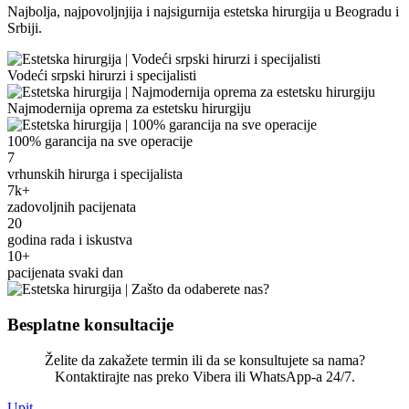
Najbolja, najpovoljnjija i najsigurnija estetska hirurgija u Beogradu i
Srbiji.
Vodeći srpski hirurzi i specijalisti
Najmodernija oprema za estetsku hirurgiju
100% garancija na sve operacije
7
vrhunskih hirurga i specijalista
7k+
zadovoljnih pacijenata
20
godina rada i iskustva
10+
pacijenata svaki dan
Besplatne konsultacije
Želite da zakažete termin ili da se konsultujete sa nama?
Kontaktirajte nas preko Vibera ili WhatsApp-a 24/7.
Upit