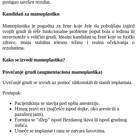
postigao savršen rezultat.
Kandidati za mamoplastiku
Mamoplastika je pogodna za žene koje žele da poboljšaju izgled
svojih grudi ili reše funkcionalne probleme poput bola u leđima ili
neravnoteže u veličini grudi. Idealni kandidati su žene koje su fizički
zdrave, imaju stabilnu telesnu težinu i realna očekivanja o
rezultatima.
Kako se izvodi mamoplastika?
Povećanje grudi (augmentaciona mamoplastika)
Uvećanje grudi se izvodi uz pomoć silikonskih ili slanih implantata.
Postupak:
Pacijentkinja se stavlja pod opštu anesteziju.
Hirurg pravi rez (najčešće ispod dojke, oko areole ili u
pazušnoj jami).
Formira se "džep" ispod žlezdanog tkiva ili ispod grudnog
mišića.
Umeće se implantat i rana se zatvara šavovima.