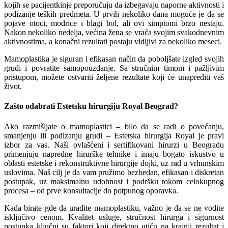
kojih se pacijentkinje preporučuju da izbegavaju naporne aktivnosti i
podizanje teških predmeta. U prvih nekoliko dana moguće je da se
pojave otoci, modrice i blagi bol, ali ovi simptomi brzo nestaju.
Nakon nekoliko nedelja, većina žena se vraća svojim svakodnevnim
aktivnostima, a konačni rezultati postaju vidljivi za nekoliko meseci.
Mamoplastika je siguran i efikasan način da poboljšate izgled svojih
grudi i povratite samopouzdanje. Sa stručnim timom i pažljivim
pristupom, možete ostvariti željene rezultate koji će unaprediti vaš
život.
Zašto odabrati Estetsku hirurgiju Royal Beograd?
Ako razmišljate o mamoplastici – bilo da se radi o povećanju,
smanjenju ili podizanju grudi – Estetska hirurgija Royal je pravi
izbor za vas. Naši ovlašćeni i sertifikovani hirurzi u Beogradu
primenjuju napredne hirurške tehnike i imaju bogato iskustvo u
oblasti estetske i rekonstruktivne hirurgije dojki, uz rad u vrhunskim
uslovima. Naš cilj je da vam pružimo bezbedan, efikasan i diskretan
postupak, uz maksimalnu udobnost i podršku tokom celokupnog
procesa – od prve konsultacije do potpunog oporavka.
Kada birate gde da uradite mamoplastiku, važno je da se ne vodite
isključivo cenom. Kvalitet usluge, stručnost hirurga i sigurnost
postupka ključni su faktori koji direktno utiču na krajnji rezultat i