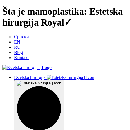
Šta je mamoplastika: Estetska
hirurgija Royal✓
Српски
EN
RU
Blog
Kontakt
Estetska hirurgija