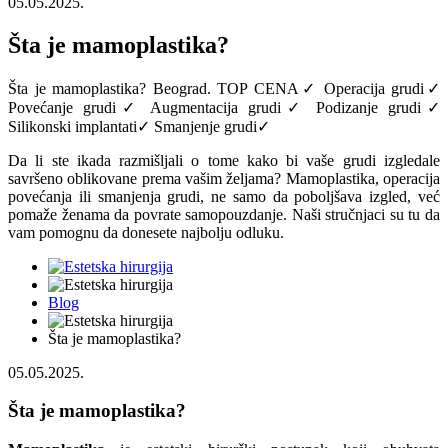
05.05.2025.
Šta je mamoplastika?
Šta je mamoplastika? Beograd. TOP CENA✓ Operacija grudi✓
Povećanje grudi✓ Augmentacija grudi✓ Podizanje grudi✓
Silikonski implantati✓ Smanjenje grudi✓
Da li ste ikada razmišljali o tome kako bi vaše grudi izgledale
savršeno oblikovane prema vašim željama? Mamoplastika, operacija
povećanja ili smanjenja grudi, ne samo da poboljšava izgled, već
pomaže ženama da povrate samopouzdanje. Naši stručnjaci su tu da
vam pomognu da donesete najbolju odluku.
Blog
Šta je mamoplastika?
05.05.2025.
Šta je mamoplastika?