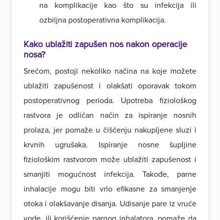
na komplikacije kao što su infekcija ili
ozbiljna postoperativna komplikacija.
Kako ublažiti zapušen nos nakon operacije
nosa?
Srećom, postoji nekoliko načina na koje možete
ublažiti zapušenost i olakšati oporavak tokom
postoperativnog perioda. Upotreba fiziološkog
rastvora je odličan način za ispiranje nosnih
prolaza, jer pomaže u čišćenju nakupljene sluzi i
krvnih ugrušaka. Ispiranje nosne šupljine
fiziološkim rastvorom može ublažiti zapušenost i
smanjiti mogućnost infekcija. Takođe, parne
inhalacije mogu biti vrlo efikasne za smanjenje
otoka i olakšavanje disanja. Udisanje pare iz vruće
vode, ili korišćenje parnog inhalatora, pomaže da