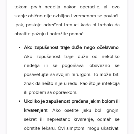
tokom prvih nedelja nakon operacije, ali ovo
stanje obično nije ozbiljno i vremenom se povlači.
Ipak, postoje određeni trenuci kada bi trebalo da
obratite pažnju i potražite pomoć:
Ako zapušenost traje duže nego očekivano
:
Ako zapušenost traje duže od nekoliko
nedelja ili se pogoršava, obavezno se
posavetujte sa svojim hirurgom. To može biti
znak da nešto nije u redu, kao što je infekcija
ili problem sa oporavkom.
Ukoliko je zapušenost praćena jakim bolom ili
krvarenjem
: Ako osetite jaku bol, gnojni
sekret ili neprestano krvarenje, odmah se
obratite lekaru. Ovi simptomi mogu ukazivati