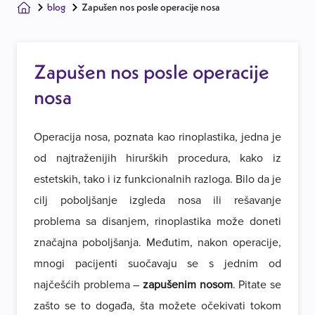
blog
Zapušen nos posle operacije nosa
Zapušen nos posle operacije
nosa
Operacija nosa, poznata kao rinoplastika, jedna je
od najtraženijih hirurških procedura, kako iz
estetskih, tako i iz funkcionalnih razloga. Bilo da je
cilj poboljšanje izgleda nosa ili rešavanje
problema sa disanjem, rinoplastika može doneti
značajna poboljšanja. Međutim, nakon operacije,
mnogi pacijenti suočavaju se s jednim od
najčešćih problema –
zapušenim nosom
. Pitate se
zašto se to događa, šta možete očekivati tokom