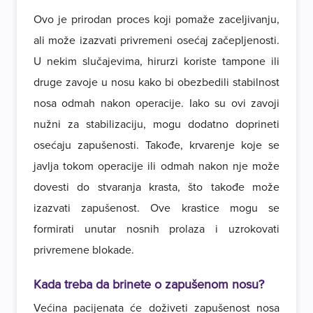
Ovo je prirodan proces koji pomaže zaceljivanju,
ali može izazvati privremeni osećaj začepljenosti.
U nekim slučajevima, hirurzi koriste tampone ili
druge zavoje u nosu kako bi obezbedili stabilnost
nosa odmah nakon operacije. Iako su ovi zavoji
nužni za stabilizaciju, mogu dodatno doprineti
osećaju zapušenosti. Takođe, krvarenje koje se
javlja tokom operacije ili odmah nakon nje može
dovesti do stvaranja krasta, što takođe može
izazvati zapušenost. Ove krastice mogu se
formirati unutar nosnih prolaza i uzrokovati
privremene blokade.
Kada treba da brinete o zapušenom nosu?
Većina pacijenata će doživeti zapušenost nosa