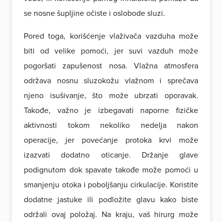
se nosne šupljine očiste i oslobode sluzi.
Pored toga, korišćenje vlaživača vazduha može
biti od velike pomoći, jer suvi vazduh može
pogoršati zapušenost nosa. Vlažna atmosfera
održava nosnu sluzokožu vlažnom i sprečava
njeno isušivanje, što može ubrzati oporavak.
Takođe, važno je izbegavati naporne fizičke
aktivnosti tokom nekoliko nedelja nakon
operacije, jer povećanje protoka krvi može
izazvati dodatno oticanje. Držanje glave
podignutom dok spavate takođe može pomoći u
smanjenju otoka i poboljšanju cirkulacije. Koristite
dodatne jastuke ili podložite glavu kako biste
održali ovaj položaj. Na kraju, vaš hirurg može