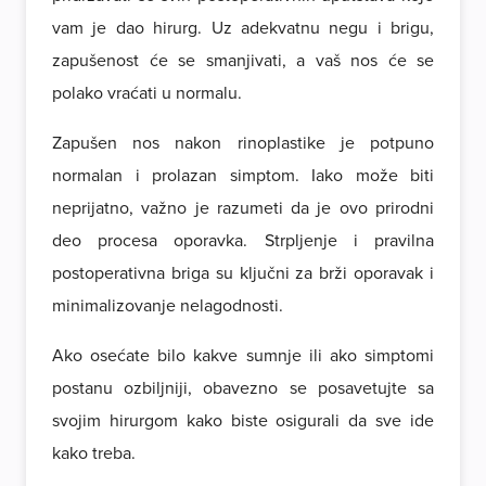
vam je dao hirurg. Uz adekvatnu negu i brigu,
zapušenost će se smanjivati, a vaš nos će se
polako vraćati u normalu.
Zapušen nos nakon rinoplastike je potpuno
normalan i prolazan simptom. Iako može biti
neprijatno, važno je razumeti da je ovo prirodni
deo procesa oporavka. Strpljenje i pravilna
postoperativna briga su ključni za brži oporavak i
minimalizovanje nelagodnosti.
Ako osećate bilo kakve sumnje ili ako simptomi
postanu ozbiljniji, obavezno se posavetujte sa
svojim hirurgom kako biste osigurali da sve ide
kako treba.