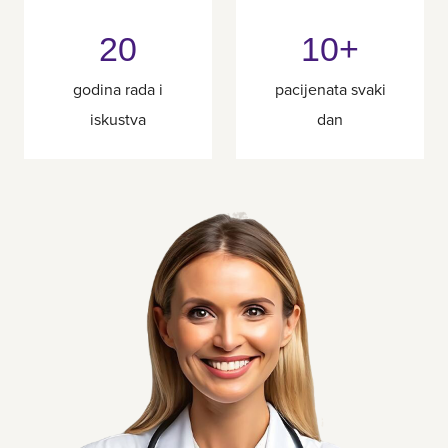
20
10+
godina rada i
pacijenata svaki
iskustva
dan