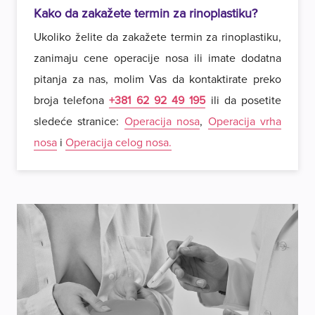
Kako da zakažete termin za rinoplastiku?
Ukoliko želite da zakažete termin za rinoplastiku,
zanimaju cene operacije nosa ili imate dodatna
pitanja za nas, molim Vas da kontaktirate preko
broja telefona
+381 62 92 49 195
ili da posetite
sledeće stranice:
Operacija nosa
,
Operacija vrha
nosa
i
Operacija celog nosa.