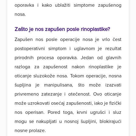
oporavka i kako ublažiti simptome zapušenog
nosa.
Zašto je nos zapušen posle rinoplastike?
Zapušen nos posle operacije nosa je vrlo čest
postoperativni simptom i uglavnom je rezultat
prirodnih procesa oporavka. Jedan od glavnih
razloga za zapušenost nakon rinoplastike je
oticanje sluzokože nosa. Tokom operacije, nosna
šupljina je manipulisana, što može izazvati
privremeno zatezanje i otečenost. Ovo oticanje
može uzrokovati osećaj zapušenosti, iako je fizički
nos operisan. Pored toga, krvni ugrušci i sluz
mogu se nakupljati u nosnoj šupljini, blokirajući
nosne prolaze.