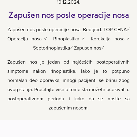
10.12.2024.
Zapušen nos posle operacije nosa
Zapušen nos posle operacije nosa, Beograd. TOP CENA✓
Operacija nosa✓ Rinoplastika✓ Korekcija nosa✓
Septorinoplastika✓ Zapusen nos✓
Zapušen nos je jedan od najčešćih postoperativnih
simptoma nakon rinoplastike. Iako je to potpuno
normalan deo oporavka, mnogi pacijenti se brinu zbog
ovog stanja. Pročitajte više o tome šta možete očekivati u
postoperativnom periodu i kako da se nosite sa
zapušenim nosom.