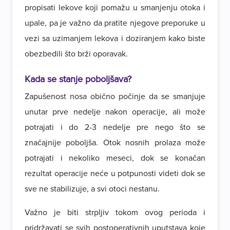
propisati lekove koji pomažu u smanjenju otoka i
upale, pa je važno da pratite njegove preporuke u
vezi sa uzimanjem lekova i doziranjem kako biste
obezbedili što brži oporavak.
Kada se stanje poboljšava?
Zapušenost nosa obično počinje da se smanjuje
unutar prve nedelje nakon operacije, ali može
potrajati i do 2-3 nedelje pre nego što se
značajnije poboljša. Otok nosnih prolaza može
potrajati i nekoliko meseci, dok se konačan
rezultat operacije neće u potpunosti videti dok se
sve ne stabilizuje, a svi otoci nestanu.
Važno je biti strpljiv tokom ovog perioda i
pridržavati se svih postoperativnih uputstava koje