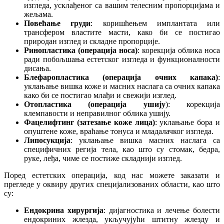
изгледа, усклађеног са вашим телесним пропорцијама и
жељама.
Повећање груди
: коришћењем имплантата или
трансфером властите масти, како би се постигао
природан изглед и складне пропорције.
Ринопластика (операција носа)
: корекција облика носа
ради побољшања естетског изгледа и функционалности
дисања.
Блефаропластика (операција очних капака)
:
уклањање вишка коже и масних наслага са очних капака
како би се постигао млађи и свежији изглед.
Отопластика (операција ушију
): корекција
клемпавости и неправилног облика ушију.
Фацелифтинг (затезање коже лица)
: уклањање бора и
опуштене коже, враћање тонуса и младалачког изгледа.
Липосукција
: уклањање вишка масних наслага са
специфичних регија тела, као што су стомак, бедра,
руке, леђа, чиме се постиже складнији изглед.
Поред естетских операција, код нас можете заказати и
прегледе у оквиру других специјализованих области, као што
су:
Ендокрина хирургија
: дијагностика и лечење болести
ендокриних жлезда, укључујући штитну жлезду и