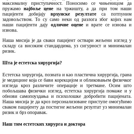
максималну приступачност. Поносимо се чињеницом да
пружамо
најбоље цене
на тржишту, а да при том наши
пацијенти добијају
врхунске резултате
са потпуним
задовољством. То су само неки од разлога због којих нам
наши пацијенти дају
одличне оцене
и врате се изнова и
изнова.
Наша мисија је да сваки пацијент оствари жељени изглед у
складу са високим стандардима, уз сигурност и минималан
ризик.
Шта је естетска хирургија?
Естетска хирургија, позната и као пластична хирургија, грана
је медицине која се бави корекцијом и обликовањем физичког
изгледа кроз различите операције и третмане. Осим што
побољшава физички изглед, естетска хирургија помаже и у
обнови самопоуздања и психолошке добробити пацијената.
Наша мисија је да кроз персонализоване приступе омогућимо
сваком пацијенту да постигне жељени резултат уз минималан
ризик и брз опоравак.
Наш тим естетских хирурга и доктора