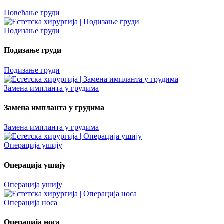
Повећање груди
Подизање груди
Подизање груди
Подизање груди
Замена импланта у грудима
Замена импланта у грудима
Замена импланта у грудима
Операција ушију
Операција ушију
Операција ушију
Операција носа
Операција носа