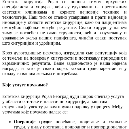
Естетска хирургија Ројал се поноси тимом врхунских
специјалиста и хирурга, који су едуковани на престижним
светским клиникама и користе најновије технике и
технологије. Наш тим се стално усавршава и прати најновије
иновације у области естетске хирургије, како би пацијентима
омогућио најбоље могуће резултате. Сваки хирург у нашем
тиму је посвећен не само стручности, већ и разумевању и
уважавању жеља наших пацијената, чинећи сваки поступак
што сигурнијим и удобнијим.
Кроз дугогодишње искуство, изградили смо репутацију која
се темељи на поверењу, сигурности и постизању природних и
хармоничних резултата. Ваше задовољство је наша највећа
награда, и зато је сваки корак захвата транспарентан и у
складу са вашим жељама и потребама.
Које услуге пружамо?
Естетска хирургија Ројал Београд нуди широк спектар услуга
у области естетске и пластичне хирургије, а наш тим
стручњака је увек ту да вам пружи подршку у процесу. Међу
услугама које пружамо налазе се:
Операције груди
: повећање, подизање и смањење
груди, у циљу постизања природног и пропорционалног