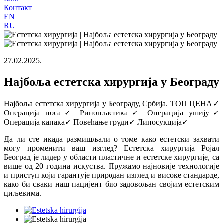
Контакт
EN
RU
27.02.2025.
Најбоља естетска хирургија у Београду
Најбоља естетска хирургија у Београду, Србија. ТОП ЦЕНА✓
Операција носа✓ Ринопластика✓ Операција ушију✓
Операција капака✓ Повећање груди✓ Липосукција✓
Да ли сте икада размишљали о томе како естетски захвати
могу променити ваш изглед? Естетска хирургија Ројал
Београд је лидер у области пластичне и естетске хирургије, са
више од 20 година искуства. Пружамо најновије технологије
и приступ који гарантује природан изглед и високе стандарде,
како би сваки наш пацијент био задовољан својим естетским
циљевима.