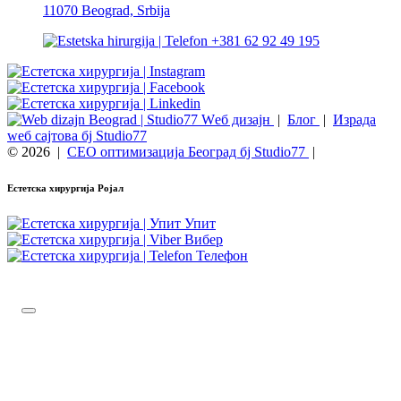
11070 Beograd, Srbija
+381 62 92 49 195
Wеб дизајн
|
Блог
|
Израда
wеб сајтова бј Studio77
© 2026
|
СЕО оптимизација Београд бј Studio77
|
Естетска хирургија Ројал
Упит
Вибер
Телефон