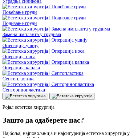
Уградња силикона
Повећање груди
Подизање груди
Замена импланта у грудима
Операција ушију
Операција носа
Операција капака
Септопластика
Септоринопластика
Ројал естетска хирургија
Зашто да одаберете нас?
Најбоља, најповољњија и најсигурнија естетска хирургија у