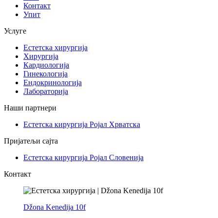
Контакт
Упит
Услуге
Естетска хирургија
Хирургија
Кардиологија
Гинекологија
Ендокринологија
Лабораторија
Наши партнери
Естетска кирургија Ројал Хрватска
Пријатељи сајта
Естетска кирургија Ројал Словенија
Контакт
Džona Kenedija 10f