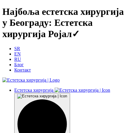
Најбоља естетска хирургија
у Београду: Естетска
хирургија Ројал✓
SR
EN
RU
Блог
Контакт
Естетска хирургија