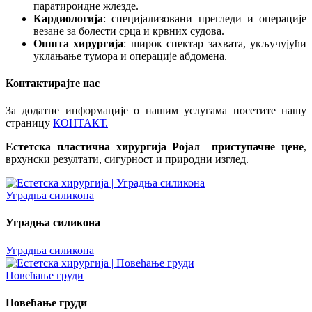
паратироидне жлезде.
Кардиологија
: специјализовани прегледи и операције
везане за болести срца и крвних судова.
Општа хирургија
: широк спектар захвата, укључујући
уклањање тумора и операције абдомена.
Контактирајте нас
За додатне информације о нашим услугама посетите нашу
страницу
КОНТАКТ.
Естетска пластична хирургија Ројал
–
приступачне цене
,
врхунски резултати, сигурност и природни изглед.
Уградња силикона
Уградња силикона
Уградња силикона
Повећање груди
Повећање груди