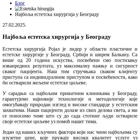
Блог
Најбоља естетска хирургија у Београду
27.02.2025.
Најбоља естетска хирургија у Београду
Естетска хирургија Ројал је лидер у области пластичне и
естетске хирургије у Београду, Србији и ширем Балкану. Са
више од 20 година искуства, посвећени смо постизању
изванредних резултата, уз максималну пажњу и сигурност
сваког пацијента. Наш тим стручњака сваком клијенту
приступа са индивидуалним приступом и посвећености, како
би остварили жељене естетске циљеве.
У сарадњи са најбољим приватним клиникама у Београду,
гарантујемо најновије технологије и методологије које
омогућавају природан изглед и високе стандарде у естетским
захватима. Наши пацијенти долазе из свих делова света, а ми
се поносимо тиме што су до сада стотине људи оствариле
своје естетске циљеве уз помоћ нашег тима.
Један од наших кључних фактора који нас чини најбољима су
изузетне цене, које пружају високи квалитет услуге уз