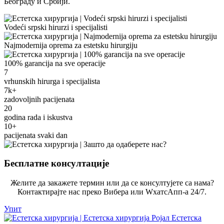
Београду и Србији.
Vodeći srpski hirurzi i specijalisti
Najmodernija oprema za estetsku hirurgiju
100% garancija na sve operacije
7
vrhunskih hirurga i specijalista
7k+
zadovoljnih pacijenata
20
godina rada i iskustva
10+
pacijenata svaki dan
Бесплатне консултације
Желите да закажете термин или да се консултујете са нама?
Контактирајте нас преко Вибера или WхатсАпп-а 24/7.
Упит