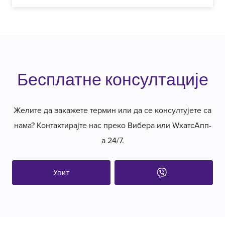
Бесплатне консултације
Желите да закажете термин или да се консултујете са
нама? Контактирајте нас преко Вибера или WхатсАпп-
а 24/7.
Упит