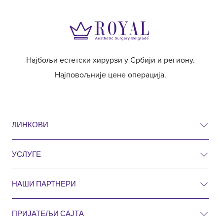
Најбољи естетски хирурзи у Србији и региону.
Најповољније цене операција.
ЛИНКОВИ
УСЛУГЕ
Ценовник
Пре и после
НАШИ ПАРТНЕРИ
Естетска хирургија
Питања и одговори
Хирургија
ПРИЈАТЕЉИ САЈТА
Естетска кирургија Ројал Хрватска