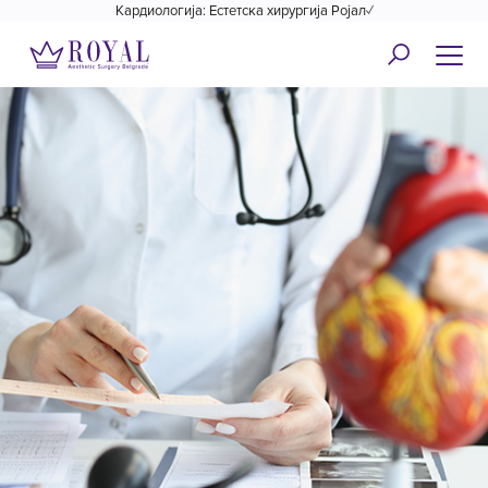
Кардиологија: Естетска хирургија Ројал✓