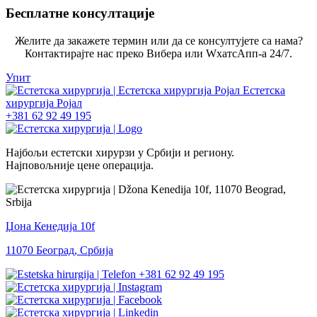
Бесплатне консултације
Желите да закажете термин или да се консултујете са нама?
Контактирајте нас преко Вибера или WхатсАпп-а 24/7.
Упит
+381 62 92 49 195
Најбољи естетски хирурзи у Србији и региону.
Најповољније цене операција.
Џона Кенедија 10f
11070 Београд, Србија
+381 62 92 49 195