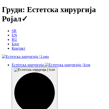
Груди: Естетска хирургија
Ројал✓
SR
EN
RU
Блог
Контакт
Естетска хирургија