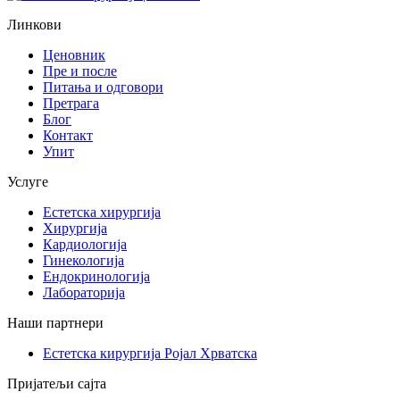
Линкови
Ценовник
Пре и после
Питања и одговори
Претрага
Блог
Контакт
Упит
Услуге
Естетска хирургија
Хирургија
Кардиологија
Гинекологија
Ендокринологија
Лабораторија
Наши партнери
Естетска кирургија Ројал Хрватска
Пријатељи сајта