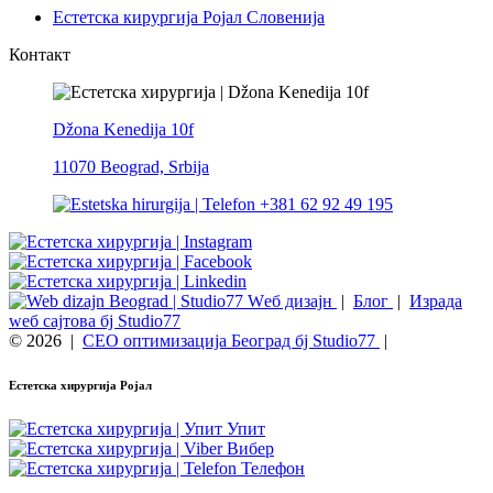
Естетска кирургија Ројал Словенија
Контакт
Džona Kenedija 10f
11070 Beograd, Srbija
+381 62 92 49 195
Wеб дизајн
|
Блог
|
Израда
wеб сајтова бј Studio77
© 2026
|
СЕО оптимизација Београд бј Studio77
|
Естетска хирургија Ројал
Упит
Вибер
Телефон