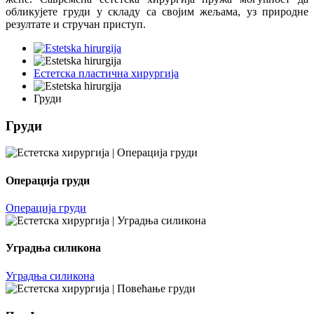
обликујете груди у складу са својим жељама, уз природне
резултате и стручан приступ.
Естетска пластична хирургија
Груди
Груди
Операција груди
Операција груди
Уградња силикона
Уградња силикона