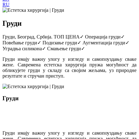
RU
Груди
Груди, Београд, Србија. ТОП ЦЕНА✓ Операција груди✓
Повећање груди✓ Подизање груди✓ Аугментација груди✓
Уградња силикона✓ Смањење груди✓
Груди имају важну улогу у изгледу и самопоуздању сваке
жене. Савремена естетска хирургија пружа могућност да
обликујете груди у складу са својим жељама, уз природне
резултате и стручан приступ.
Груди
Груди, Београд, Србија. ТОП ЦЕНА✓ Операција груди✓
Повећање груди✓ Подизање груди✓ Аугментација груди✓
Уградња силикона✓ Смањење груди✓
Груди имају важну улогу у изгледу и самопоуздању сваке
жене. Савремена естетска хирургија пружа могућност да