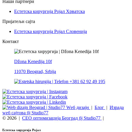
Наши партнери
Естетска кирургија Ројал Хрватска
Пријатељи сајта
Естетска кирургија Ројал Словенија
Контакт
Džona Kenedija 10f
11070 Beograd, Srbija
+381 62 92 49 195
Wеб дизајн
|
Блог
|
Израда
wеб сајтова бј Studio77
© 2026
|
СЕО оптимизација Београд бј Studio77
|
Естетска хирургија Ројал