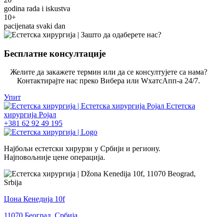
godina rada i iskustva
10+
pacijenata svaki dan
Бесплатне консултације
Желите да закажете термин или да се консултујете са нама?
Контактирајте нас преко Вибера или WхатсАпп-а 24/7.
Упит
+381 62 92 49 195
Најбољи естетски хирурзи у Србији и региону.
Најповољније цене операција.
Џона Кенедија 10f
11070 Београд, Србија