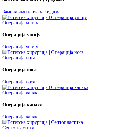
Замена импланта у грудима
Операција ушију
Операција ушију
Операција ушију
Операција носа
Операција носа
Операција носа
Операција капака
Операција капака
Операција капака
Септопластика