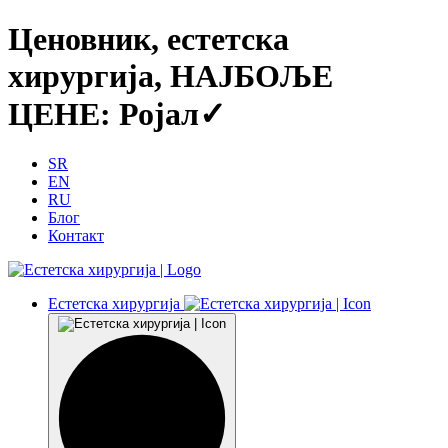
Ценовник, естетска
хирургија, НАЈБОЉЕ
ЦЕНЕ: Ројал✓
SR
EN
RU
Блог
Контакт
Естетска хирургија