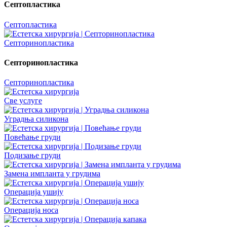
Септопластика
Септопластика
Септоринопластика
Септоринопластика
Септоринопластика
Све услуге
Уградња силикона
Повећање груди
Подизање груди
Замена импланта у грудима
Операција ушију
Операција носа