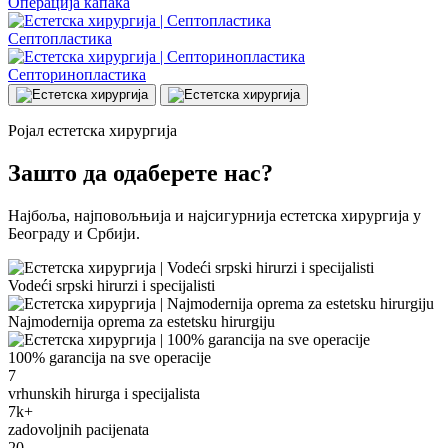
Операција капака
Септопластика
Септоринопластика
Ројал естетска хирургија
Зашто да одаберете нас?
Најбоља, најповољњија и најсигурнија естетска хирургија у
Београду и Србији.
Vodeći srpski hirurzi i specijalisti
Najmodernija oprema za estetsku hirurgiju
100% garancija na sve operacije
7
vrhunskih hirurga i specijalista
7k+
zadovoljnih pacijenata
20