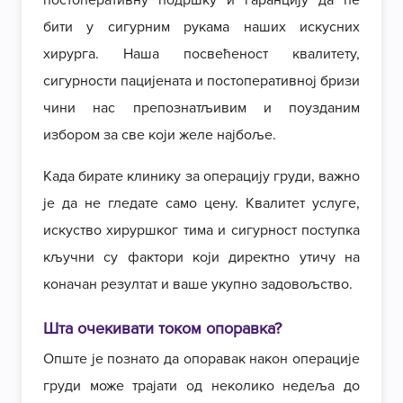
постоперативну подршку и гаранцију да ће
бити у сигурним рукама наших искусних
хирурга. Наша посвећеност квалитету,
сигурности пацијената и постоперативној бризи
чини нас препознатљивим и поузданим
избором за све који желе најбоље.
Када бирате клинику за операцију груди, важно
је да не гледате само цену. Квалитет услуге,
искуство хируршког тима и сигурност поступка
кључни су фактори који директно утичу на
коначан резултат и ваше укупно задовољство.
Шта очекивати током опоравка?
Опште је познато да опоравак након
операције
груди може трајати од неколико недеља до