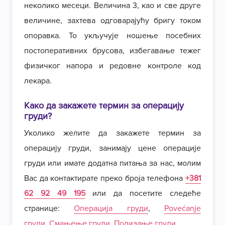
неколико месеци. Величина 3, као и све друге
величине, захтева одговарајућу бригу током
опоравка. То укључује ношење посебних
постоперативних брусова, избегавање тежег
физичког напора и редовне контроле код
лекара.
Како да закажете термин за операцију
груди?
Уколико желите да закажете термин за
операцију груди, занимају цене операције
груди или имате додатна питања за нас, молим
Вас да контактирате преко броја телефона
+381
62 92 49 195
или да посетите следеће
странице:
Операција груди
,
Povećanje
груди
,
Смањење груди
,
Подизање груди
.