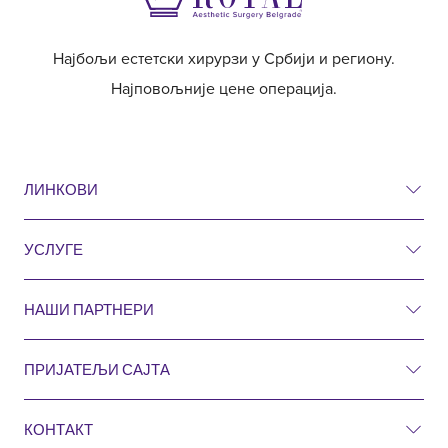
Најбољи естетски хирурзи у Србији и региону.
Најповољније цене операција.
ЛИНКОВИ
УСЛУГЕ
Ценовник
Пре и после
НАШИ ПАРТНЕРИ
Естетска хирургија
Питања и одговори
Хирургија
ПРИЈАТЕЉИ САЈТА
Естетска кирургија Ројал Хрватска
Претрага
Кардиологија
КОНТАКТ
Естетска кирургија Ројал Словенија
Блог