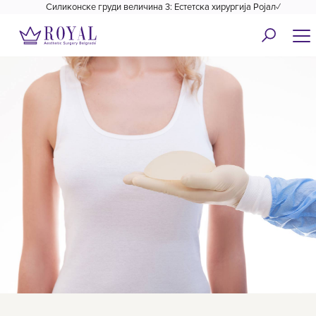
Силиконске груди величина 3: Естетска хирургија Ројал✓