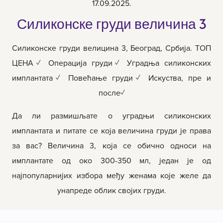
17.09.2025.
Силиконске груди величина 3
Силиконске груди велицина 3, Београд, Србија. ТОП
ЦЕНА✓ Операција груди✓ Уградња силиконских
имплантата✓ Повећање груди✓ Искуства, пре и
после✓
Да ли размишљате о уградњи силиконских
имплантата и питате се која величина груди је права
за вас? Величина 3, која се обично односи на
имплантате од око 300-350 мл, један је од
најпопуларнијих избора међу женама које желе да
унапреде облик својих груди.