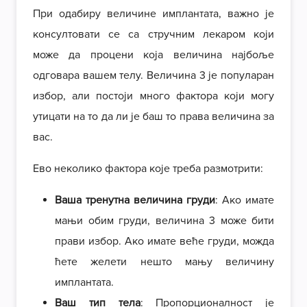
При одабиру величине имплантата, важно је
консултовати се са стручним лекаром који
може да процени која величина најбоље
одговара вашем телу. Величина 3 је популаран
избор, али постоји много фактора који могу
утицати на то да ли је баш то права величина за
вас.
Ево неколико фактора које треба размотрити:
Ваша тренутна величина груди
: Ако имате
мањи обим груди, величина 3 може бити
прави избор. Ако имате веће груди, можда
ћете желети нешто мању величину
имплантата.
Ваш тип тела
: Пропорционалност је