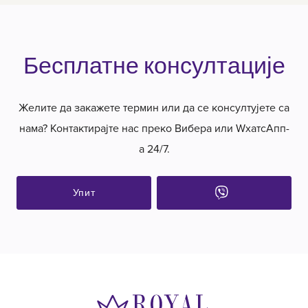
Бесплатне консултације
Желите да закажете термин или да се консултујете са
нама? Контактирајте нас преко Вибера или WхатсАпп-
а 24/7.
Упит