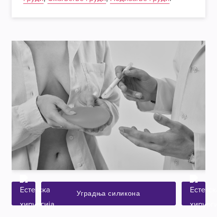
Уградња силикона