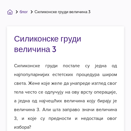
блог
Силиконске груди величина 3
Силиконске груди
величина 3
Силиконске груди постале су једна од
најпопуларнијих естетских процедура широм
света. Жене које желе да унапреде изглед свог
тела често се одлучују на ову врсту операције,
а једна од најчешћих величина коју бирају је
величина 3. Али шта заправо значи величина
3, и које су предности и недостаци овог
избора?