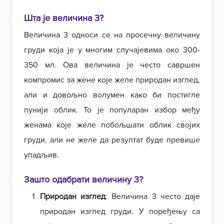
Шта је величина 3?
Величина 3 односи се на
просечну величину
груди која је у многим случајевима око 300-
350 мл. Ова величина је често савршен
компромис за жене које желе природан изглед,
али и довољно волумен како би постигле
пунији облик. То је популаран избор међу
женама које желе побољшати облик својих
груди, али не желе да резултат буде превише
упадљив.
Зашто одабрати величину 3?
Природан изглед
: Величина 3 често даје
природан изглед груди. У поређењу са