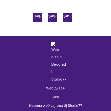
Гинекологија
Džona Kenedija 10f
Контакт
Ендокринологија
11070 Beograd, Srbija
Упит
Лабораторија
+381 62 92 49 195
Wеб дизајн
Блог
Израда wеб сајтова бј Studio77