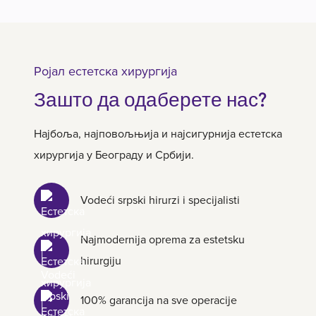
Ројал естетска хирургија
Зашто да одаберете нас?
Најбоља, најповољњија и најсигурнија естетска
хирургија у Београду и Србији.
Vodeći srpski hirurzi i specijalisti
Najmodernija oprema za estetsku
hirurgiju
100% garancija na sve operacije