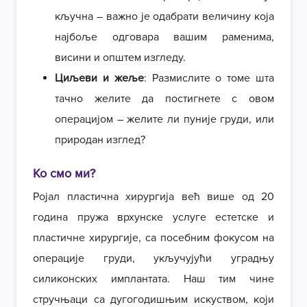
кључна – важно је одабрати величину која
најбоље одговара вашим раменима,
висини и општем изгледу.
Циљеви и жеље
: Размислите о томе шта
тачно желите да постигнете с овом
операцијом – желите ли пуније груди, или
природан изглед?
Ко смо ми?
Ројал пластична хирургија већ више од 20
година пружа врхунске услуге естетске и
пластичне хирургије, са посебним фокусом на
операције груди, укључујући уградњу
силиконских имплантата. Наш тим чине
стручњаци са дугогодишњим искуством, који