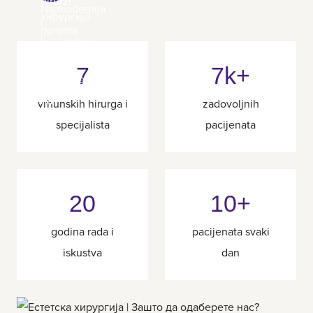
7
7k+
vrhunskih hirurga i
zadovoljnih
specijalista
pacijenata
20
10+
godina rada i
pacijenata svaki
iskustva
dan