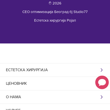
© 2026
СЕО оптимизација Београд бј Studio77
Естетска хирургија Ројал
ЕСТЕТСКА ХИРУРГИЈА
ЦЕНОВНИК
О НАМА