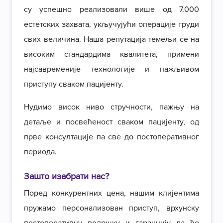
су успешно реализовали више од 7.000
естетских захвата, укључујући операције груди
свих величина. Наша репутација темељи се на
високим стандардима квалитета, примени
најсавременије технологије и пажљивом
приступу сваком пацијенту.
Нудимо висок ниво стручности, пажњу на
детаље и посвећеност сваком пацијенту, од
прве консултације па све до постоперативног
периода.
Зашто изабрати нас?
Поред конкурентних цена, нашим клијентима
пружамо персонализован приступ, врхунску