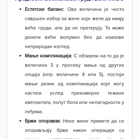
Естетски баланс
: Ова величина је често
савршен избор за жене које желе да имају
веће груди, али да не претерују. То може
донети већи волумен без да изазове
неприродан изглед.
Мање компликација
: С обзиром на то да је
величина 3 у просеку мања од других
опција (нпр. величине 4 или 5), постоји
мањи ризик од компликација које могу
настати услед прекомерне тежине
имплантата, попут бола или нелагодности у
леђима.
Бржи опоравак
: Неке жене примете да се
опорављају брже након операције са