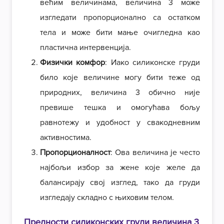
већим величинама, величина 3 може
изгледати пропорционално са остатком
тела и може бити мање очигледна као
пластична интервенција.
Физички комфор
: Иако силиконске груди
било које величине могу бити теже од
природних, величина 3 обично није
превише тешка и омогућава бољу
равнотежу и удобност у свакодневним
активностима.
Пропорционалност
: Ова величина је често
најбољи избор за жене које желе да
балансирају свој изглед, тако да груди
изгледају складно с њиховим телом.
Предности силиконских груди величина 3