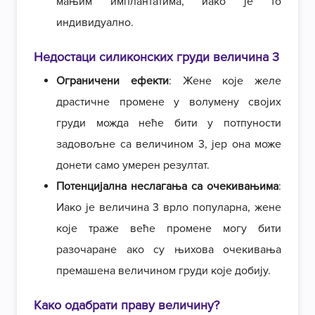
мањим имплантатима, иако је то
индивидуално.
Недостаци силиконских груди величина 3
Ограничени ефекти
: Жене које желе
драстичне промене у волумену својих
груди можда неће бити у потпуности
задовољне са величином 3, јер она може
донети само умерен резултат.
Потенцијална неслагања са очекивањима
:
Иако је величина 3 врло популарна, жене
које траже веће промене могу бити
разочаране ако су њихова очекивања
премашена величином груди које добију.
Како одабрати праву величину?