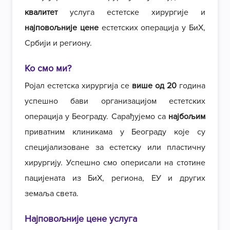
квалитет
услуга естетске хирургије и
најповољније цене
естетских операција у БиХ,
Србији и региону.
Ко смо ми?
Ројал естетска хирургија се
више од 20
година
успешно бави организацијом естетских
операција у Београду. Сарађујемо са
најбољим
приватним клиникама у Београду које су
специјализоване за естетску или пластичну
хирургију. Успешно смо оперисали на стотине
пацијената из БиХ, региона, ЕУ и других
земаља света.
Најповољније цене услуга