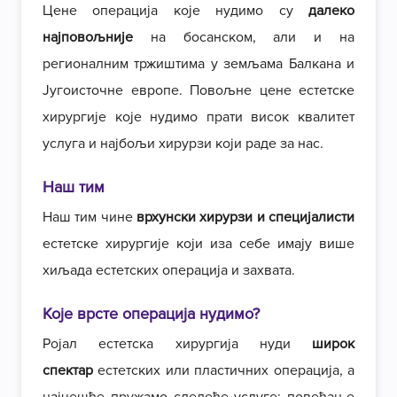
Цене операција које нудимо су
далеко
најповољније
на босанском, али и на
регионалним тржиштима у земљама Балкана и
Југоисточне европе. Повољне цене естетске
хирургије које нудимо прати висок квалитет
услуга и најбољи хирурзи који раде за нас.
Наш тим
Наш тим чине
врхунски хирурзи и специјалисти
естетске хирургије који иза себе имају више
хиљада естетских операција и захвата.
Које врсте операција нудимо?
Ројал естетска хирургија нуди
широк
спектар
естетских или пластичних операција, а