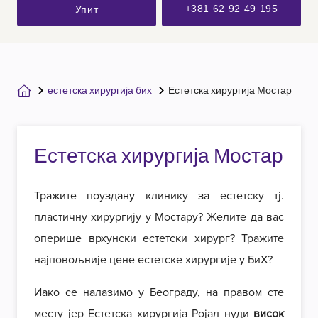
+381 62 92 49 195
Упит
естетска хирургија бих
Естетска хирургија Мостар
Естетска хирургија Мостар
Тражите поуздану клинику за естетску тј.
пластичну хирургију у Мостару? Желите да вас
оперише врхунски естетски хирург? Тражите
најповољније цене естетске хирургије у БиХ?
Иако се налазимо у Београду, на правом сте
месту јер Естетска хирургија Ројал нуди
висок