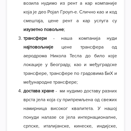
возила нудимо из рент а кар компаније
која је део Ројал Гроуп-е. Слично као и код
смештаја, цене рент а кар услуга су
изузетно повољне
;
трансфери
- наша компанија нуди
најповољније
цене трансфера од
аеродрома Никола Тесла до било које
локације у Београду, као и међуградске
трансфере, трансфере по градовима БиХ и
међународне трансфере;
достава хране
- ми нудимо доставу разних
врста јела која су припремљена од свежих
намирница високог квалитета. У нашој
понуди налазе се јела интернационалне,
српске, италијанске, кинеске, индијске,