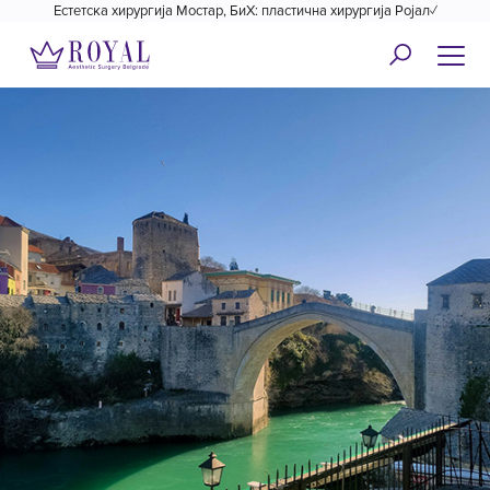
Естетска хирургија Мостар, БиХ: пластична хирургија Ројал✓