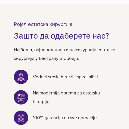
Ројал естетска хирургија
Зашто да одаберете нас?
Најбоља, најповољњија и најсигурнија естетска
хирургија у Београду и Србији.
Vodeći srpski hirurzi i specijalisti
Najmodernija oprema za estetsku
hirurgiju
100% garancija na sve operacije