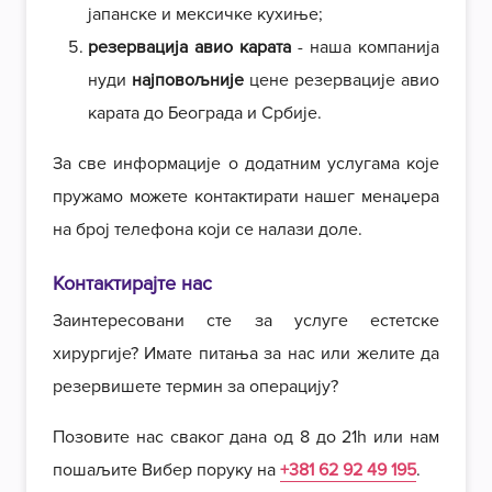
јапанске и мексичке кухиње;
резервација авио карата
- наша компанија
нуди
најповољније
цене резервације авио
карата до Београда и Србије.
За све информације о додатним услугама које
пружамо можете контактирати нашег менаџера
на број телефона који се налази доле.
Контактирајте нас
Заинтересовани сте за услуге естетске
хирургије? Имате питања за нас или желите да
резервишете термин за операцију?
Позовите нас сваког дана од 8 до 21h или нам
пошаљите Вибер поруку на
+381 62 92 49 195
.