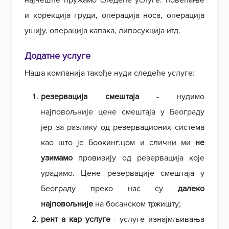
најчешће пружамо следеће услуге: повећање
и корекција груди, операција носа, операција
ушију, операција капака, липосукција итд.
Додатне услуге
Наша компанија такође нуди следеће услуге:
резервација смештаја
- нудимо
најповољније цене смештаја у Београду
јер за разлику од резервационих система
као што је Боокинг.цом и слични ми
не
узимамо
провизију од резервација које
урадимо. Цене резервације смештаја у
Београду преко нас су
далеко
најповољније
на босанском тржишту;
рент а кар услуге
- услуге изнајмљивања