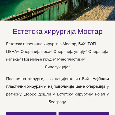
Естетска хирургија Мостар
Естетска пластична хирургија Мостар, БиХ. ТОП
ЦЕНА✓ Операција носа✓ Операција ушију✓ Операција
капака✓ Повећање груди✓ Ринопластика✓
Липосукција✓
Пластична хирургија за пацијенте из БиХ.
Најбољи
пластични хирурзи
и
најповољније цене операција
у
региону. Добро дошли у Естетску хирургију Ројал у
Београду.