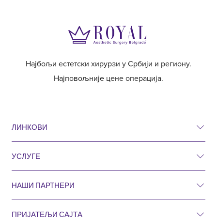
Најбољи естетски хирурзи у Србији и региону.
Најповољније цене операција.
ЛИНКОВИ
УСЛУГЕ
Ценовник
Пре и после
НАШИ ПАРТНЕРИ
Естетска хирургија
Питања и одговори
Хирургија
ПРИЈАТЕЉИ САЈТА
Естетска кирургија Ројал Хрватска