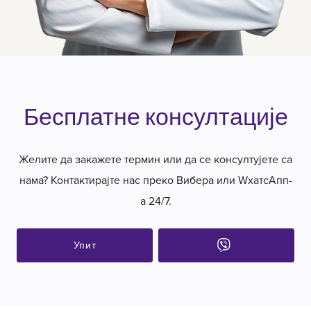
Бесплатне консултације
Желите да закажете термин или да се консултујете са
нама? Контактирајте нас преко Вибера или WхатсАпп-
а 24/7.
Упит