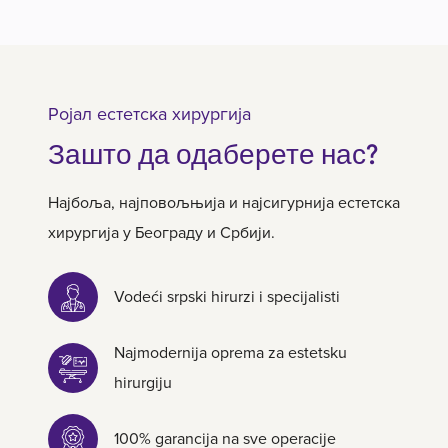
Ројал естетска хирургија
Зашто да одаберете нас?
Најбоља, најповољњија и најсигурнија естетска
хирургија у Београду и Србији.
Vodeći srpski hirurzi i specijalisti
Najmodernija oprema za estetsku
hirurgiju
100% garancija na sve operacije