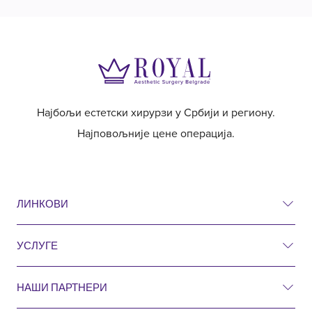
Најбољи естетски хирурзи у Србији и региону.
Најповољније цене операција.
ЛИНКОВИ
УСЛУГЕ
Ценовник
Пре и после
НАШИ ПАРТНЕРИ
Естетска хирургија
Питања и одговори