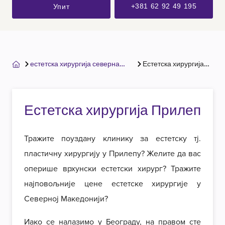
+381 62 92 49 195
Упит
естетска хирургија северна
Естетска хирургија
македонија
Прилеп
Естетска хирургија Прилеп
Тражите поуздану клинику за естетску тј.
пластичну хирургију у Прилепу? Желите да вас
оперише врхунски естетски хирург? Тражите
најповољније цене естетске хирургије у
Северној Македонији?
Иако се налазимо у Београду, на правом сте