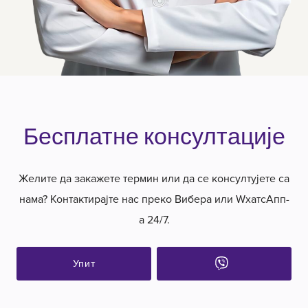
Бесплатне консултације
Желите да закажете термин или да се консултујете са
нама? Контактирајте нас преко Вибера или WхатсАпп-
а 24/7.
Упит