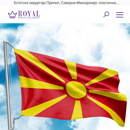
Естетска хирургија Прилеп, Северна Македонија: пластична
хирургија Ројал✓