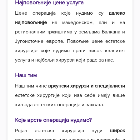
Најповољније цене услуга
Цене операција које нудимо су
далеко
најповољније
на македонском, али и на
регионалним тржиштима у земљама Балкана и
Југоисточне европе. Повољне цене естетске
хирургије које нудимо прати висок квалитет
услуга и најбољи хирурзи који раде за нас.
Наш тим
Наш тим чине
врхунски хирурзи и специјалисти
естетске хирургије који иза себе имају више
хиљада естетских операција и захвата.
Које врсте операција нудимо?
Ројал естетска хирургија нуди
широк