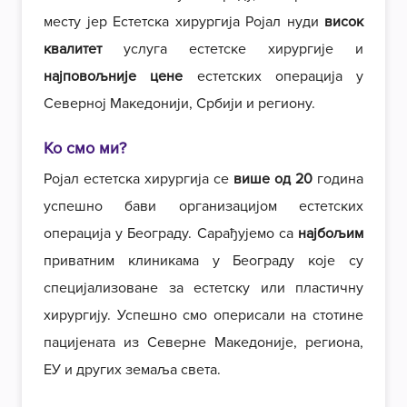
месту јер Естетска хирургија Ројал нуди
висок
квалитет
услуга естетске хирургије и
најповољније цене
естетских операција у
Северној Македонији, Србији и региону.
Ко смо ми?
Ројал естетска хирургија се
више од 20
година
успешно бави организацијом естетских
операција у Београду. Сарађујемо са
најбољим
приватним клиникама у Београду које су
специјализоване за естетску или пластичну
хирургију. Успешно смо оперисали на стотине
пацијената из Северне Македоније, региона,
ЕУ и других земаља света.