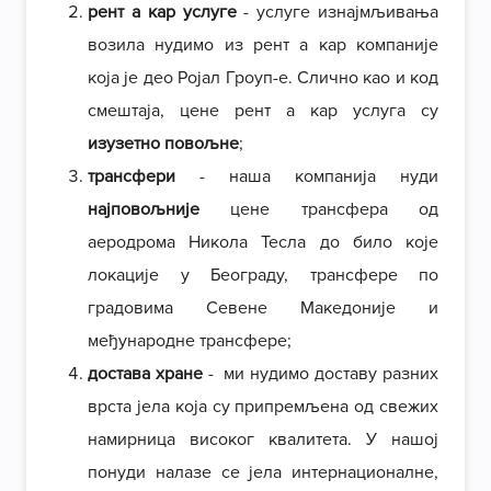
рент а кар услуге
- услуге изнајмљивања
возила нудимо из рент а кар компаније
која је део Ројал Гроуп-е. Слично као и код
смештаја, цене рент а кар услуга су
изузетно повољне
;
трансфери
- наша компанија нуди
најповољније
цене трансфера од
аеродрома Никола Тесла до било које
локације у Београду, трансфере по
градовима Севене Македоније и
међународне трансфере;
достава хране
- ми нудимо доставу разних
врста јела која су припремљена од свежих
намирница високог квалитета. У нашој
понуди налазе се јела интернационалне,