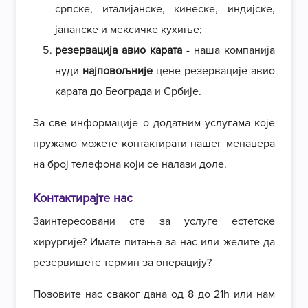
српске, италијанске, кинеске, индијске,
јапанске и мексичке кухиње;
резервација авио карата
- наша компанија
нуди
најповољније
цене резервације авио
карата до Београда и Србије.
За све информације о додатним услугама које
пружамо можете контактирати нашег менаџера
на број телефона који се налази доле.
Контактирајте нас
Заинтересовани сте за услуге естетске
хирургије? Имате питања за нас или желите да
резервишете термин за операцију?
Позовите нас сваког дана од 8 до 21h или нам