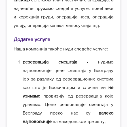
спектар
естетских или пластичних операција, а
најчешће пружамо следеће услуге: повећање
и корекција груди, операција носа, операција
ушију, операција капака, липосукција итд.
Додатне услуге
Наша компанија такође нуди следеће услуге:
резервација смештаја
- нудимо
најповољније цене смештаја у Београду
јер за разлику од резервационих система
као што је Боокинг.цом и слични ми
не
узимамо
провизију од резервација које
урадимо. Цене резервације смештаја у
Београду преко нас су
далеко
најповољније
на македонском тржишту;