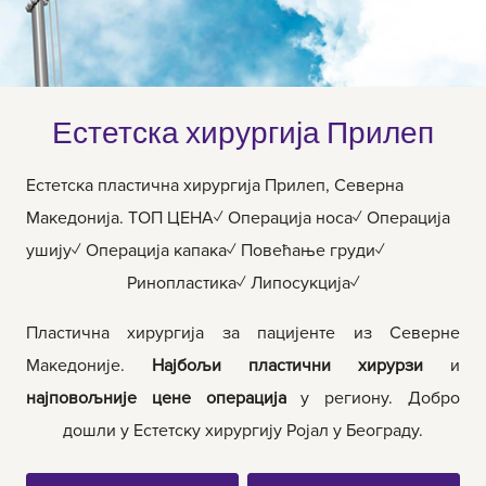
Естетска хирургија Прилеп
Естетска пластична хирургија Прилеп, Северна
Македонија. ТОП ЦЕНА✓ Операција носа✓ Операција
ушију✓ Операција капака✓ Повећање груди✓
Ринопластика✓ Липосукција✓
Пластична хирургија за пацијенте из Северне
Македоније.
Најбољи пластични хирурзи
и
најповољније цене операција
у региону. Добро
дошли у Естетску хирургију Ројал у Београду.