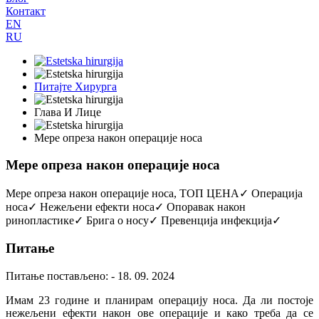
Контакт
EN
RU
Питајте Хирурга
Глава И Лице
Мере опреза након операције носа
Мере опреза након операције носа
Мере опреза након операције носа, ТОП ЦЕНА✓ Операција
носа✓ Нежељени ефекти носа✓ Опоравак након
ринопластике✓ Брига о носу✓ Превенција инфекција✓
Питање
Питање постављено: - 18. 09. 2024
Имам 23 године и планирам операцију носа. Да ли постоје
нежељени ефекти након ове операције и како треба да се