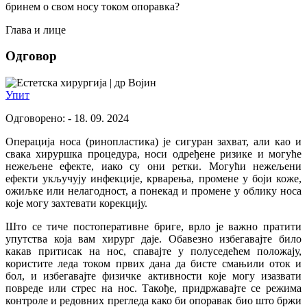
бринем о свом носу током опоравка?
Глава и лице
Одговор
др Војин
Упит
Одговорено: - 18. 09. 2024
Операција носа (ринопластика) је сигуран захват, али као и
свака хируршка процедура, носи одређене ризике и могуће
нежељене ефекте, иако су они ретки. Могући нежељени
ефекти укључују инфекције, крварења, промене у боји коже,
ожиљке или нелагодност, а понекад и промене у облику носа
које могу захтевати корекцију.
Што се тиче постоперативне бриге, врло је важно пратити
упутства која вам хирург даје. Обавезно избегавајте било
какав притисак на нос, спавајте у полуседећем положају,
користите леда током првих дана да бисте смањили оток и
бол, и избегавајте физичке активности које могу изазвати
повреде или стрес на нос. Такође, придржавајте се режима
контроле и редовних прегледа како би опоравак био што бржи