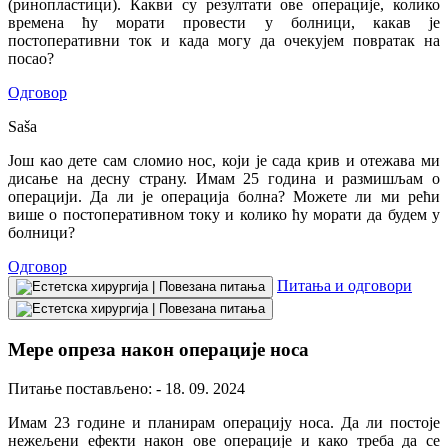
(ринопластици). Какви су резултати ове операције, колико
времена ћу морати провести у болници, какав је
постоперативни ток и када могу да очекујем повратак на
посао?
Одговор
Saša
Још као дете сам сломио нос, који је сада крив и отежава ми
дисање на десну страну. Имам 25 година и размишљам о
операцији. Да ли је операција болна? Можете ли ми рећи
више о постоперативном току и колико ћу морати да будем у
болници?
Одговор
Питања и одговори
Мере опреза након операције носа
Питање постављено: - 18. 09. 2024
Имам 23 године и планирам операцију носа. Да ли постоје
нежељени ефекти након ове операције и како треба да се