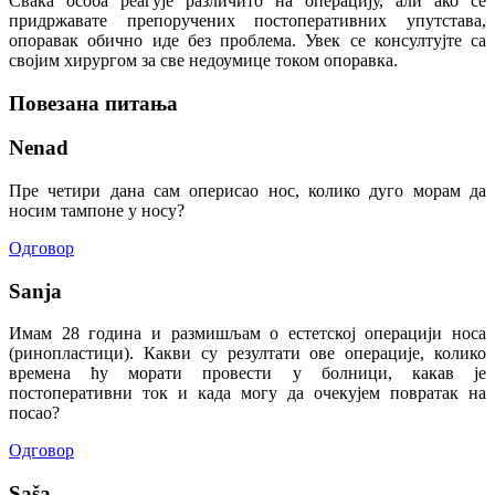
Свака особа реагује различито на операцију, али ако се
придржавате препоручених постоперативних упутстава,
опоравак обично иде без проблема. Увек се консултујте са
својим хирургом за све недоумице током опоравка.
Повезана питања
Nenad
Пре четири дана сам оперисао нос, колико дуго морам да
носим тампоне у носу?
Одговор
Sanja
Имам 28 година и размишљам о естетској операцији носа
(ринопластици). Какви су резултати ове операције, колико
времена ћу морати провести у болници, какав је
постоперативни ток и када могу да очекујем повратак на
посао?
Одговор
Saša