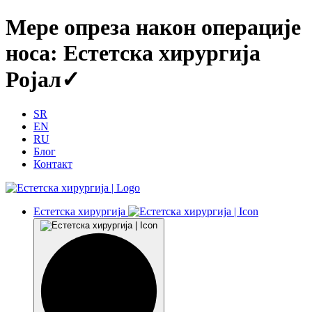
Мере опреза након операције
носа: Естетска хирургија
Ројал✓
SR
EN
RU
Блог
Контакт
Естетска хирургија