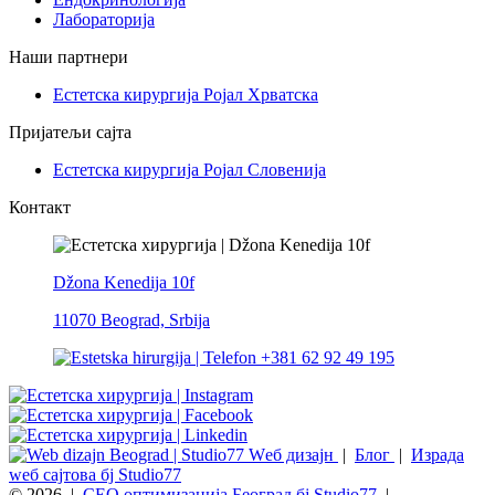
Лабораторија
Наши партнери
Естетска кирургија Ројал Хрватска
Пријатељи сајта
Естетска кирургија Ројал Словенија
Контакт
Džona Kenedija 10f
11070 Beograd, Srbija
+381 62 92 49 195
Wеб дизајн
|
Блог
|
Израда
wеб сајтова бј Studio77
© 2026
|
СЕО оптимизација Београд бј Studio77
|