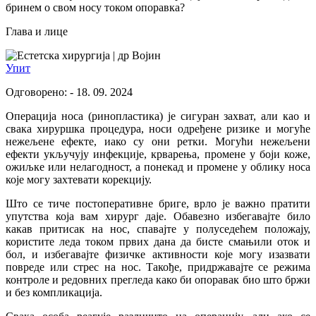
бринем о свом носу током опоравка?
Глава и лице
др Војин
Упит
Одговорено: - 18. 09. 2024
Операција носа (ринопластика) је сигуран захват, али као и
свака хируршка процедура, носи одређене ризике и могуће
нежељене ефекте, иако су они ретки. Могући нежељени
ефекти укључују инфекције, крварења, промене у боји коже,
ожиљке или нелагодност, а понекад и промене у облику носа
које могу захтевати корекцију.
Што се тиче постоперативне бриге, врло је важно пратити
упутства која вам хирург даје. Обавезно избегавајте било
какав притисак на нос, спавајте у полуседећем положају,
користите леда током првих дана да бисте смањили оток и
бол, и избегавајте физичке активности које могу изазвати
повреде или стрес на нос. Такође, придржавајте се режима
контроле и редовних прегледа како би опоравак био што бржи
и без компликација.