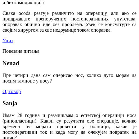
и без компликација.
Свака особа реагује различито на операцију, али ако се
придржавате препоручених постоперативних упутстава,
опоравак обично иде без проблема. Увек се консултујте са
својим хирургом за све недоумице током опоравка.
Упит
Повезана питања
Nenad
Пре четири дана сам оперисао нос, колико дуго морам да
носим тампоне у носу?
Одговор
Sanja
Имам 28 година и размишљам о естетској операцији носа
(ринопластици). Какви су резултати ове операције, колико
времена ћу морати провести у болници, какав је
постоперативни ток и када могу да очекујем повратак на
посао?