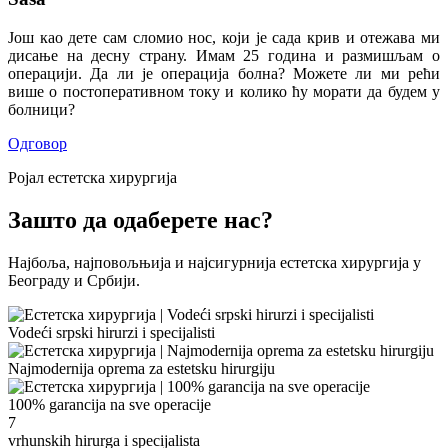
Још као дете сам сломио нос, који је сада крив и отежава ми
дисање на десну страну. Имам 25 година и размишљам о
операцији. Да ли је операција болна? Можете ли ми рећи
више о постоперативном току и колико ћу морати да будем у
болници?
Одговор
Ројал естетска хирургија
Зашто да одаберете нас?
Најбоља, најповољњија и најсигурнија естетска хирургија у
Београду и Србији.
Vodeći srpski hirurzi i specijalisti
Najmodernija oprema za estetsku hirurgiju
100% garancija na sve operacije
7
vrhunskih hirurga i specijalista