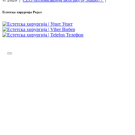
Естетска хирургија Ројал
Упит
Вибер
Телефон