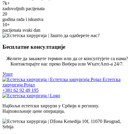
7k+
zadovoljnih pacijenata
20
godina rada i iskustva
10+
pacijenata svaki dan
Бесплатне консултације
Желите да закажете термин или да се консултујете са нама?
Контактирајте нас преко Вибера или WхатсАпп-а 24/7.
Упит
+381 62 92 49 195
Најбољи естетски хирурзи у Србији и региону.
Најповољније цене операција.