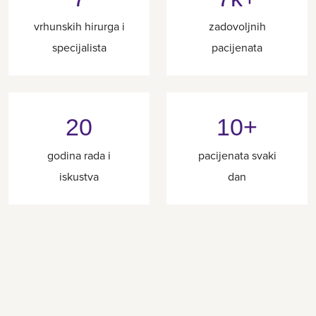
vrhunskih hirurga i
zadovoljnih
specijalista
pacijenata
20
10+
godina rada i
pacijenata svaki
iskustva
dan