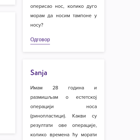
оперисао нос, колико дуго
морам да носим тампоне у
носу?
Одговор
Sanja
Имам 28 година и
размишљам о естетској
операцији носа
(ринопластици). Какви су
резултати ове операције,
колико времена ћу морати