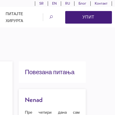
SR
EN
RU
Блог
Контакт
ПИТАЈТЕ
УПИТ
ХИРУРГА
Повезана питања
Nenad
Пре четири дана сам