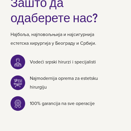
Зашто да
одаберете нас?
Најбоља, најповољњија и најсигурнија
естетска хирургија у Београду и Србији.
Vodeći srpski hirurzi i specijalisti
Najmodernija oprema za estetsku
hirurgiju
100% garancija na sve operacije