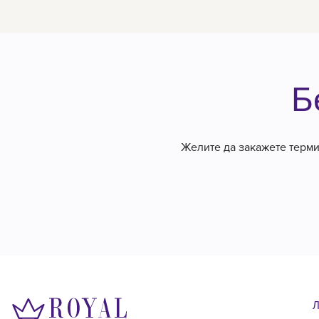
Б
Желите да закажете термин