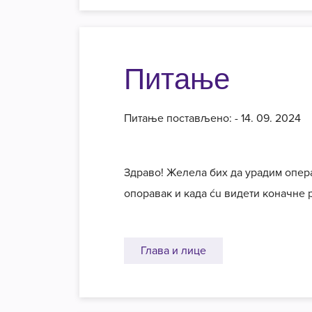
Питање
Питање постављено: - 14. 09. 2024
Здраво! Желела бих да урадим опера
опоравак и када ću видети коначне 
Глава и лице