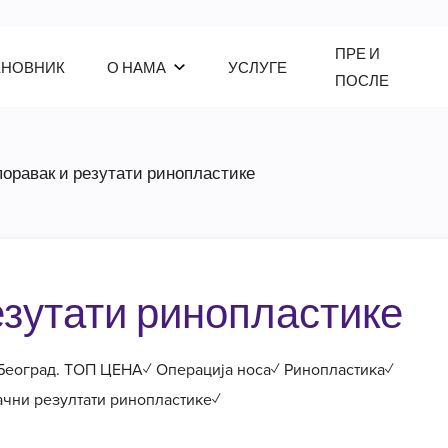
ПРЕ И
ЕНОВНИК
О НАМА
УСЛУГЕ
ПОСЛЕ
Опоравак и резутати ринопластике
езутати ринопластике
 Београд. ТОП ЦЕНА✓ Операција носа✓ Ринопластика✓
ачни резултати ринопластике✓