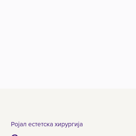
Ројал естетска хирургија