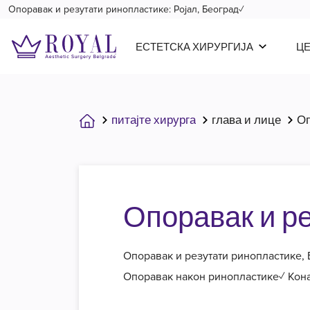
Опоравак и резутати ринопластике: Ројал, Београд✓
ЕСТЕТСКА ХИРУРГИЈА
Ц
питајте хирурга
глава и лице
Опоравак и р
Опоравак и резутати ринопластике,
Опоравак након ринопластике✓ Кон