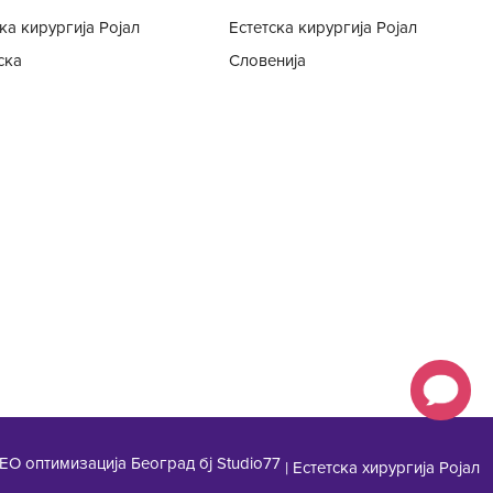
ка кирургија Ројал
Естетска кирургија Ројал
ска
Словенија
ЕО оптимизација Београд бј Studio77
|
Естетска хирургија Ројал