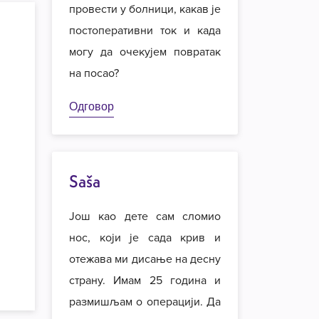
провести у болници, какав је
постоперативни ток и када
могу да очекујем повратак
на посао?
Одговор
Saša
Још као дете сам сломио
нос, који је сада крив и
отежава ми дисање на десну
страну. Имам 25 година и
размишљам о операцији. Да