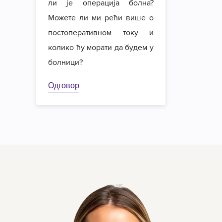
ли је операција болна?
Можете ли ми рећи више о
постоперативном току и
колико ћу морати да будем у
болници?
Одговор