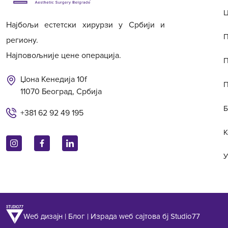
Ц
Најбољи естетски хирурзи у Србији и
П
региону.
Најповољније цене операција.
П
Џона Кенедија 10f
П
11070 Београд, Србија
Б
+381 62 92 49 195
К
У
|
|
Wеб дизајн
Блог
Израда wеб сајтова бј Studio77