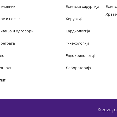
еновник
Естетска хирургија
Естетс
Хрват
ре и после
Хирургија
итања и одговори
Кардиологија
ретрага
Гинекологија
лог
Ендокринологија
онтакт
Лабораторија
пит
© 2026
С
|