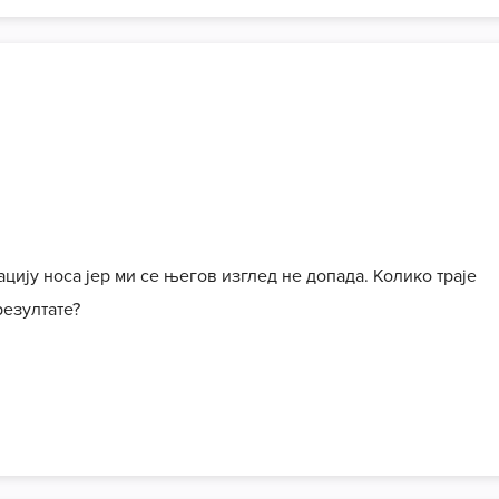
цију носа јер ми се његов изглед не допада. Колико траје
резултате?