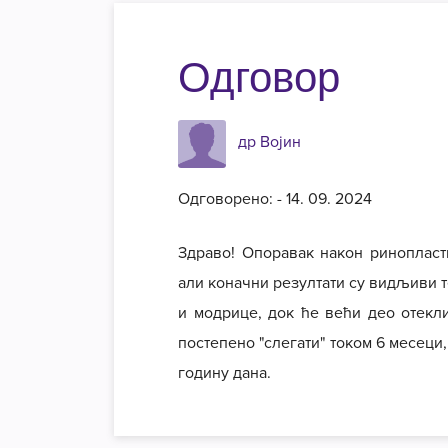
Одговор
др Војин
Одговорено: - 14. 09. 2024
Здраво! Опоравак након ринопласти
али коначни резултати су видљиви т
и модрице, док ће већи део отекли
постепено "слегати" током 6 месеци
годину дана.