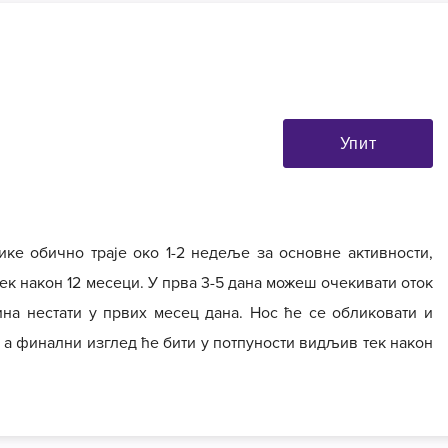
Упит
ке обично траје око 1-2 недеље за основне активности,
ек након 12 месеци. У прва 3-5 дана можеш очекивати оток
на нестати у првих месец дана. Нос ће се обликовати и
, а финални изглед ће бити у потпуности видљив тек након