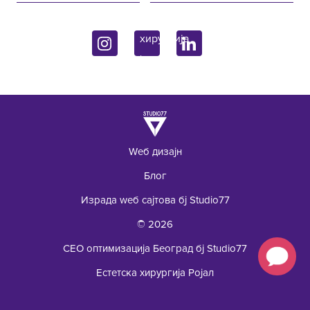
Džona Kenedija 10f
Контакт
Ендокринологија
11070 Beograd, Srbija
Упит
Лабораторија
Wеб дизајн
Блог
Израда wеб сајтова бј Studio77
+381 62 92 49 195
© 2026
СЕО оптимизација Београд бј Studio77
Естетска хирургија Ројал