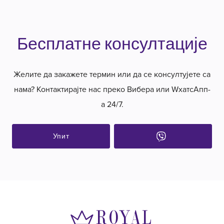
Бесплатне консултације
Желите да закажете термин или да се консултујете са
нама? Контактирајте нас преко Вибера или WхатсАпп-
а 24/7.
Упит