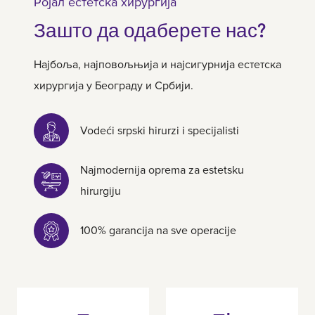
Ројал естетска хирургија
Зашто да одаберете нас?
Најбоља, најповољњија и најсигурнија естетска
хирургија у Београду и Србији.
Vodeći srpski hirurzi i specijalisti
Najmodernija oprema za estetsku
hirurgiju
100% garancija na sve operacije