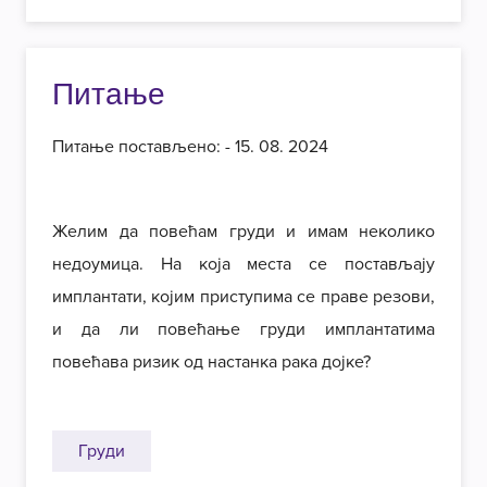
Питање
Питање постављено: - 15. 08. 2024
Желим да повећам груди и имам неколико
недоумица. На која места се постављају
имплантати, којим приступима се праве резови,
и да ли повећање груди имплантатима
повећава ризик од настанка рака дојке?
Груди