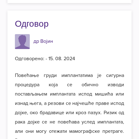
Одговор
др Војин
Одговорено: - 15. 08. 2024
Повећање груди имплантатима је сигурна
процедура која се обично изводи
постављањем имплантата испод мишића или
изнад њега, а резови се најчешће праве испод
дојке, око брадавице или кроз пазух. Ризик од
рака дојке се не повећава услед имплантата,
али они могу отежати мамографске претраге.