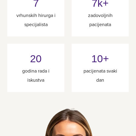
7
7k+
vrhunskih hirurga i
zadovoljnih
specijalista
pacijenata
20
10+
godina rada i
pacijenata svaki
iskustva
dan