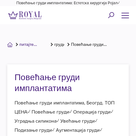
Повећање груди имплантатима: Естетска хирургија Ројал✓
питајте
груди
Повећање груди
хирурга
имплантатима
Повећање груди
имплантатима
Повећање груди имплантатима, Беогрд. ТОП
ЦЕНА✓ Повећање груди✓ Операција груди✓
Уградња силикона✓ Увећање груди✓
Подизање груди✓ Аугментација груди✓