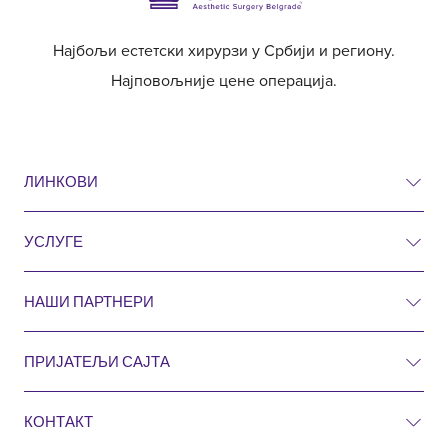
Најбољи естетски хирурзи у Србији и региону.
Најповољније цене операција.
ЛИНКОВИ
УСЛУГЕ
Ценовник
Пре и после
НАШИ ПАРТНЕРИ
Естетска хирургија
Питања и одговори
Хирургија
ПРИЈАТЕЉИ САЈТА
Естетска кирургија Ројал Хрватска
Претрага
Кардиологија
КОНТАКТ
Естетска кирургија Ројал Словенија
Блог
Гинекологија