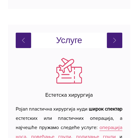
Услуге
Естетска хирургија
Ројал пластична хирургија нуди
широк спектар
Ројал 
естетских или пластичних операција, а
цене
х
најчешће пружамо следеће услуге:
операција
Беогр
носа
,
повећање груди
,
подизање груди
и
систем