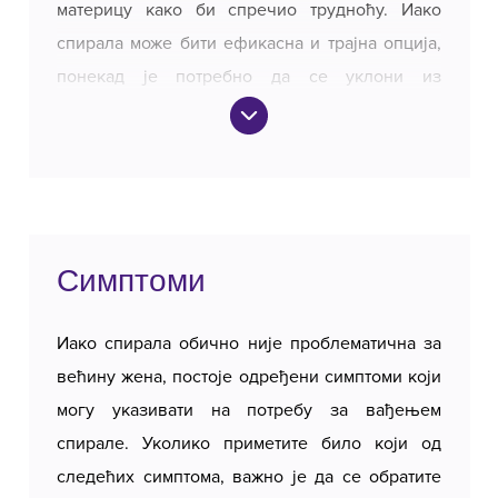
материцу како би спречио трудноћу. Иако
спирала може бити ефикасна и трајна опција,
О нама
понекад је потребно да се уклони из
различитих разлога, као што су жеља за
Цене и плаћање
трудноћом, нуспојаве или истекао период
коришћења.
Најчешћа питања
То је брза процедура коју обавља гинеколог,
иако у неким случајевима може трајати мало
Симптоми
Гоогле рецензије
дуже, ако постоји нека специфичност у
анатомији или ако спирала није лако доступна.
Иако спирала обично није проблематична за
Након вађења спирале, опоравак је обично
Бесплатне консултације
већину жена, постоје одређени симптоми који
брз, а већина жена може одмах наставити са
могу указивати на потребу за вађењем
свакодневним активностима.
спирале. Уколико приметите било који од
следећих симптома, важно је да се обратите
Поступак вађења спирале обично траје само