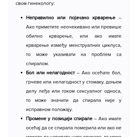
свом гинекологу:
неколико минута, обично између 5 и 10
минута.
Неправилно или појачано крварење
–
Ако приметите неочекивано или превише
обилно крварење, или ако имате
крварење између менструалних циклуса,
то може указивати на проблем са
спиралом.
Бол или нелагодност
– Ако осећате бол,
грчеве или нелагодност у стомаку, доњем
делу леђа или током сексуалног односа,
то може значити да спирала није у
исправном положају.
Промене у позицији спирале
– Ако имате
осећај да се спирала померила или ако не
можете да напипате нити спирале, то може