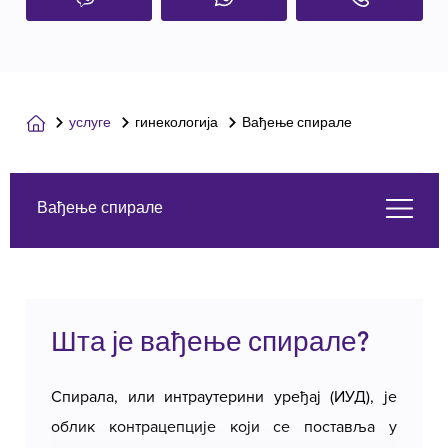
услуге
гинекологија
Вађење спирале
Вађење спирале
Шта је вађење спирале?
Шта је вађење спирале?
Симптоми
Спирала, или интраутерини уређај (ИУД), је
Услуге које нудимо
облик контрацепције који се поставља у