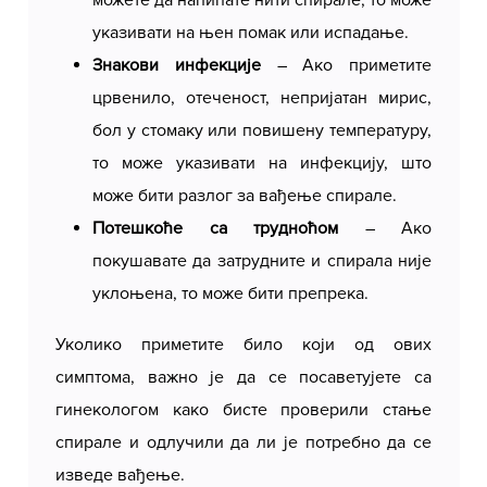
указивати на њен помак или испадање.
Знакови инфекције
– Ако приметите
црвенило, отеченост, непријатан мирис,
бол у стомаку или повишену температуру,
то може указивати на инфекцију, што
може бити разлог за вађење спирале.
Потешкоће са трудноћом
– Ако
покушавате да затрудните и спирала није
уклоњена, то може бити препрека.
Уколико приметите било који од ових
симптома, важно је да се посаветујете са
гинекологом како бисте проверили стање
спирале и одлучили да ли је потребно да се
изведе вађење.