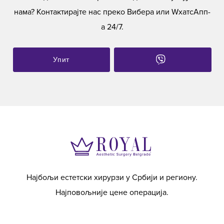
нама? Контактирајте нас преко Вибера или WхатсАпп-
а 24/7.
Упит
Најбољи естетски хирурзи у Србији и региону.
Најповољније цене операција.