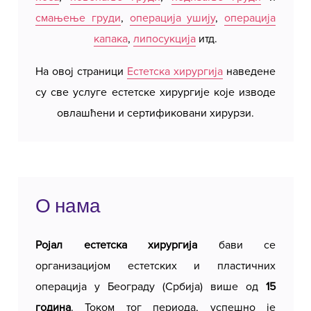
смањење груди
,
операција ушију
,
операција
не узи
капака
,
липосукција
итд.
могу
резерв
На овој страници
Естетска хирургија
наведене
наше 
су све услуге естетске хирургије које изводе
овлашћени и сертификовани хирурзи.
О нама
Ројал естетска хирургија
бави се
организацијом естетских и пластичних
операција у Београду (Србија) више од
15
година
. Током тог периода, успешно је