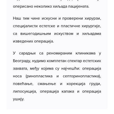
оперисано неколико хиљада пацијената.
Наш тим чине искусни и проверени хирурзи,
специјалисти естетске и пластичне хирургије,
са вишегодишњим искуством и хиљадама
изведених операција.
У сарадњи са реномираним клиникама у
Београду, нудимо комплетан спектар естетских
захвата, међу којима су најчешћи: операција
носа (ринопластика и септоринопластика),
повећање, смањење и корекција груди,
липосукција, операција капака и операција
ушију.