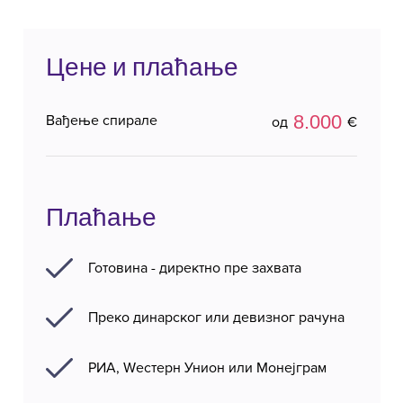
Цене и плаћање
8.000
Вађење спирале
од
€
Плаћање
Готовина - директно пре захвата
Преко динарског или девизног рачуна
РИА, Wестерн Унион или Монејграм