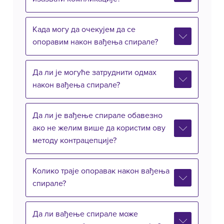
Када могу да очекујем да се
опоравим након вађења спирале?
Да ли је могуће затруднити одмах
након вађења спирале?
Да ли је вађење спирале обавезно
ако не желим више да користим ову
методу контрацепције?
Колико траје опоравак након вађења
спирале?
Да ли вађење спирале може