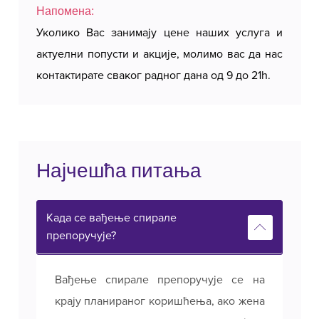
Напомена:
Уколико Вас занимају цене наших услуга и
актуелни попусти и акције, молимо вас да нас
контактирате сваког радног дана од 9 до 21h.
Најчешћа питања
Када се вађење спирале
препоручује?
Вађење спирале препоручује се на
крају планираног коришћења, ако жена