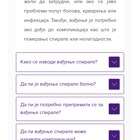
жели да затрудни, или ако се јаве
проблеми попут болова, крварења или
инфекција. Такође, вађење је потребно
ако дође до компликација као што је
померање спирале или нелагодности.
Како се изводи вађење спирале?
Да ли је вађење спирале болно?
Да ли је потребно припремити се за
вађење спирале?
Да ли вађење спирале може
изазвати компликације?