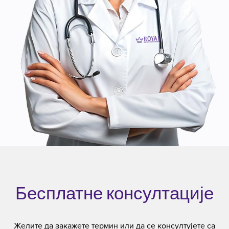
Бесплатне консултације
Желите да закажете термин или да се консултујете са