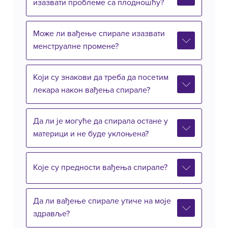
изазвати проблеме са плодношћу?
Може ли вађење спирале изазвати
менструалне промене?
Који су знакови да треба да посетим
лекара након вађења спирале?
Да ли је могуће да спирала остане у
материци и не буде уклоњена?
Које су предности вађења спирале?
Да ли вађење спирале утиче на моје
здравље?