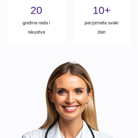
20
10+
godina rada i
pacijenata svaki
iskustva
dan