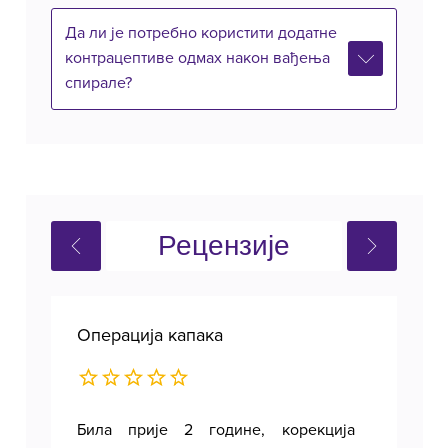
Да ли је потребно користити додатне
контрацептиве одмах након вађења
спирале?
Рецензије
Операција капака
Оп
Била прије 2 године, корекција
Поз