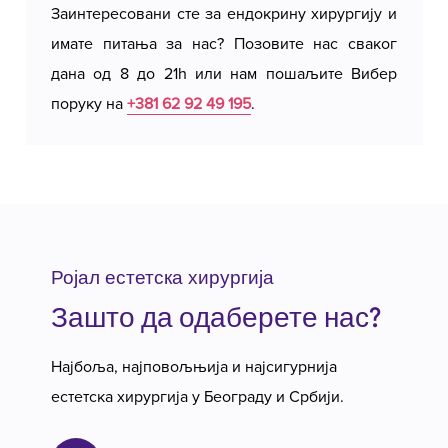
Заинтересовани сте за ендокрину хирургију и
имате питања за нас? Позовите нас сваког
дана од 8 до 21h или нам пошаљите Вибер
поруку на
+381 62 92 49 195
.
Ројал естетска хирургија
Зашто да одаберете нас?
Најбоља, најповољњија и најсигурнија
естетска хирургија у Београду и Србији.