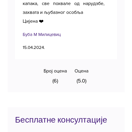
капака, све похвале од нарудзбе,
захвата и љубазног особља
Цијена ❤️
Буба М Милицевиц
Тањ
15.04.2024.
11.1
Број оцена
Оцена
(6)
(5.0)
Бесплатне консултације