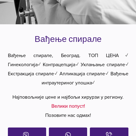
Вађење спирале
Вађење спирале, Београд. ТОП ЦЕНА✓
Гинекологија✓ Контрацепција✓ Уклањање спирале✓
Екстракција спирале✓ Апликација спирале✓ Вађење
интраутериног улошка✓
Најповољније цене и најбољи хирурзи у региону.
Велики попуст!
Позовите нас одмах!