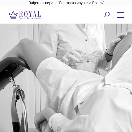
Вађење спирале: Естетска хирургија Ројал✓