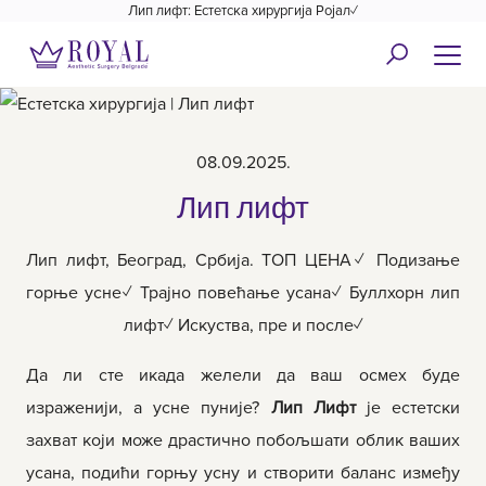
Лип лифт: Естетска хирургија Ројал✓
08.09.2025.
Лип лифт
Лип лифт, Београд, Србија. ТОП ЦЕНА✓ Подизање
горње усне✓ Трајно повећање усана✓ Буллхорн лип
лифт✓ Искуства, пре и после✓
Да ли сте икада желели да ваш осмех буде
израженији, а усне пуније?
Лип Лифт
је естетски
захват који може драстично побољшати облик ваших
усана, подићи горњу усну и створити баланс између