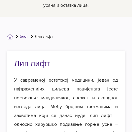
усана и остатка лица.
блог
Лип лифт
Лип лифт
У савременој естетској медицини, један од
најтраженијих циљева пацијената јесте
постизање младалачког, свежег и складног
изгледа лица. Међу бројним третманима и
захватима који се данас нуде, лип лифт –
односно хируршко подизање горње усне –