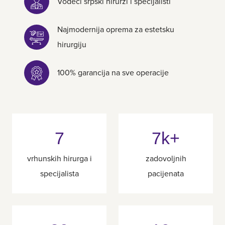
Vodeći srpski hirurzi i specijalisti
Najmodernija oprema za estetsku
hirurgiju
100% garancija na sve operacije
7
7k+
vrhunskih hirurga i
zadovoljnih
specijalista
pacijenata