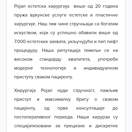
Ројал естетска хирургија више од 20 година
пружа врхунске услуге естетске и пластичне
хирургије. Наш тим чине стручњаци са богатим
искуством, који су успешно обавили више од
7.000 естетских захвата, укључујући и лип лифт
процедуру. Наша репутација темељи се на
високом стандарду квалитета, употреби
модерне технологије и индивидуалном
приступу сваком пацијенту.
Хирургија Ројал нуди стручност, пажљив
приступ и максималну бригу о сваком
пацијенту, од прве консултације до
постоперативног периода. Наши хирурзи су
специјализовани за прецизне и дискретне