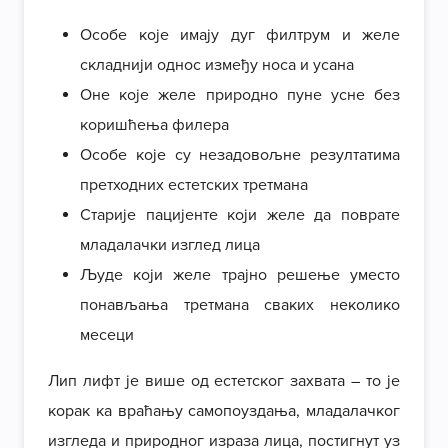
Особе које имају дуг филтрум и желе
складнији однос између носа и усана
Оне које желе природно пуне усне без
коришћења филера
Особе које су незадовољне резултатима
претходних естетских третмана
Старије пацијенте који желе да поврате
младалачки изглед лица
Људе који желе трајно решење уместо
понављања третмана сваких неколико
месеци
Лип лифт је више од естетског захвата – то је
корак ка враћању самопоуздања, младалачког
изгледа и природног израза лица, постигнут уз