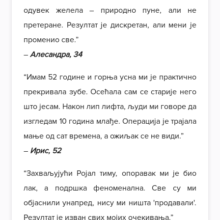
одувек желела – природно пуне, али не
претеране. Резултат је дискретан, али мени је
променио све.”
–
Алесандра, 34
“Имам 52 године и горња усна ми је практично
прекривала зубе. Осећала сам се старије него
што јесам. Након лип лифта, људи ми говоре да
изгледам 10 година млађе. Операција је трајала
мање од сат времена, а ожиљак се не види.”
–
Ирис, 52
“Захваљујући Ројал тиму, опоравак ми је био
лак, а подршка феноменална. Све су ми
објаснили унапред, нису ми ништа 'продавали'.
Резултат је изван свих мојих очекивања.”