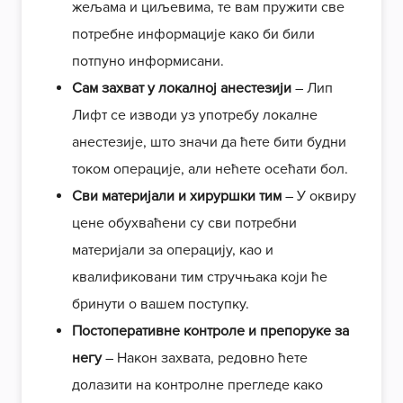
жељама и циљевима, те вам пружити све
потребне информације како би били
потпуно информисани.
Сам захват у локалној анестезији
– Лип
Лифт се изводи уз употребу локалне
анестезије, што значи да ћете бити будни
током операције, али нећете осећати бол.
Сви материјали и хируршки тим
– У оквиру
цене обухваћени су сви потребни
материјали за операцију, као и
квалификовани тим стручњака који ће
бринути о вашем поступку.
Постоперативне контроле и препоруке за
негу
– Након захвата, редовно ћете
долазити на контролне прегледе како