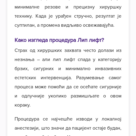
минималне резове и прецизну хируршку
технику. Када је урађен стручно, резултат је
суптилан, а промена видљиво освежавајућа.
Како изгледа процедура Лип лифт?
Страх од хируршких захвата често долази из
незнања – али лип лифт спада у категорију
брзих, сигурних и минимално инвазивних
естетских интервенција. Разумевање самог
процеса може помоћи да се осећате сигурније
и одлучније уколико размишљате о овом
кораку.
Процедура се најчешће изводи у
локалној
анестезији, што значи да пацијент остаје будан,