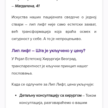
–
Магдалена, 41
Искуства наших пацијената сведоче о једној
ствари – лип лифт није само естетски захват,
већ трансформација која враћа осмех и
сигурност у себе. А то је непроцењиво.
Лип лифт – Шта је укључено у цену?
У Ројал Естетској Хирургији Београд,
транспарентност је кључни принцип нашег
пословања.
Када се одлучите за Лип Лифт, цена укључује:
Детаљну консултацију са хирургом
– Током
консултација, разговараћемо о вашим