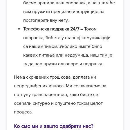
бисмо пратили ваш опоравак, а наш тим ће
вам пружити прецизне инструкције за
постоперативну негу.
Телефонска подршка 24/7
– Током
опоравка, бићете у сталној комуникацији
са нашим тимом. Уколико имате било
каквих питања или недоумица, наш тим је
ту да вам пружи одговоре и подршку.
Нема скривених трошкова, доплата ни
непредвиђених износа. Ми се залажемо за
потпуну транспарентност, како бисте се
осећали сигурно и опуштено током целог
процеса.
Ко смо ми и зашто одабрати нас?