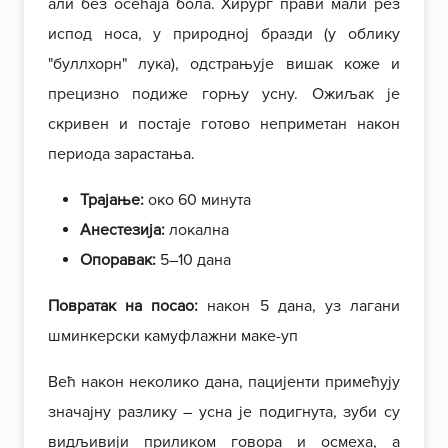
али без осећаја бола. Хирург прави мали рез
испод носа, у природној бразди (у облику
"буллхорн" лука), одстрањује вишак коже и
прецизно подиже горњу усну. Ожиљак је
скривен и постаје готово неприметан након
периода зарастања.
Трајање:
око 60 минута
Анестезија:
локална
Опоравак:
5–10 дана
Повратак на посао:
након 5 дана, уз лагани
шминкерски камуфлажни маке-уп
Већ након неколико дана, пацијенти примећују
значајну разлику – усна је подигнута, зуби су
видљивији приликом говора и осмеха, а