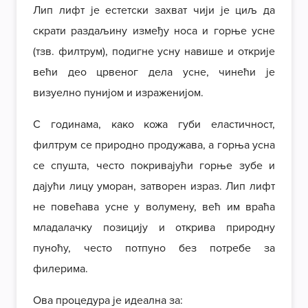
Лип лифт је естетски захват чији је циљ да
скрати раздаљину између носа и горње усне
(тзв. филтрум), подигне усну навише и открије
већи део црвеног дела усне, чинећи је
визуелно пунијом и израженијом.
С годинама, како кожа губи еластичност,
филтрум се природно продужава, а горња усна
се спушта, често покривајући горње зубе и
дајући лицу уморан, затворен израз. Лип лифт
не повећава усне у волумену, већ им враћа
младалачку позицију и открива природну
пуноћу, често потпуно без потребе за
филерима.
Ова процедура је идеална за: