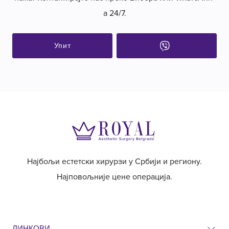
а 24/7.
Упит
Најбољи естетски хирурзи у Србији и региону.
Најповољније цене операција.
ЛИНКОВИ