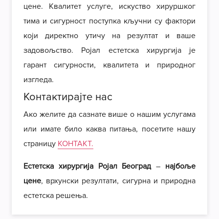
цене. Квалитет услуге, искуство хируршког
тима и сигурност поступка кључни су фактори
који директно утичу на резултат и ваше
задовољство. Ројал естетска хирургија је
гарант сигурности, квалитета и природног
изгледа.
Контактирајте нас
Ако желите да сазнате више о нашим услугама
или имате било каква питања, посетите нашу
страницу
КОНТАКТ.
Естетска хирургија Ројал Београд
–
најбоље
цене
, врхунски резултати, сигурна и природна
естетска решења.