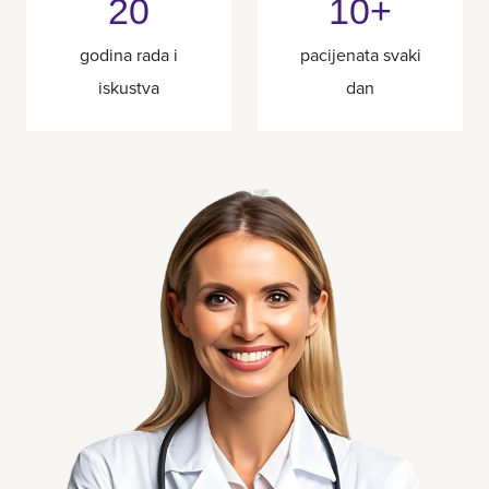
20
10+
godina rada i
pacijenata svaki
iskustva
dan