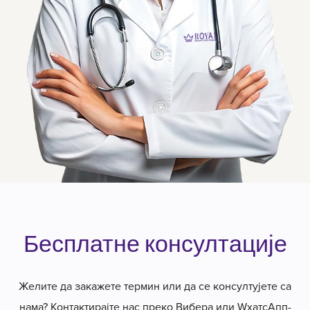
Бесплатне консултације
Желите да закажете термин или да се консултујете са
нама? Контактирајте нас преко Вибера или WхатсАпп-