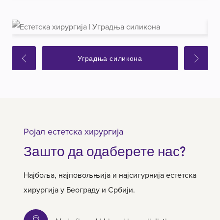
Уградња силикона
Ројал естетска хирургија
Зашто да одаберете нас?
Најбоља, најповољњија и најсигурнија естетска
хирургија у Београду и Србији.