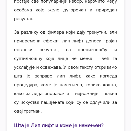
постаје све популарнији избор, нарочито међу
особама које желе дугорочан и природан
резултат.
За разлику од филера који дају тренутни, али
привремени ефекат, лип лифт доноси трајан
естетски резултат, са прецизношћу и
суптилношћу која лице не мења – већ га
усклађује и освежава. У овом тексту откривамо
шта је заправо лип лифт, како изгледа
процедура, коме је намењена, колико кошта,
како изгледа опоравак и – најважније – каква
су искуства пацијената који су се одлучили за
овај третман.
Шта је Лип лифт и коме је намењен?