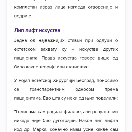
комплетан израз лица изгледа отвореније и
ведрије.
Лип лифт искуства
Једна од најважнијих ставки при одлуци о
естетском захвату су – искуства других
пацијената. Права искуства говоре више од
било какве теорије или статистике.
У Ројал естетској Хирургији Београд, поносимо
се транспарентним односом према
пацијентима. Ево шта су неки од њих поделили:
“
Годинама сам радила филере, али резултат ми
никада није био дуготрајан. Након лип лифта
код др. Марка, коначно имам усне какве сам