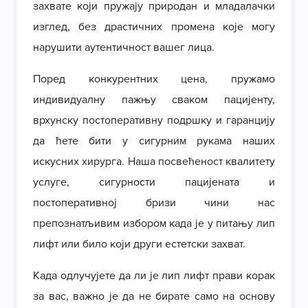
захвате који пружају природан и младалачки
изглед, без драстичних промена које могу
нарушити аутентичност вашег лица.
Поред конкурентних цена, пружамо
индивидуалну пажњу сваком пацијенту,
врхунску постоперативну подршку и гаранцију
да ћете бити у сигурним рукама наших
искусних хирурга. Наша посвећеност квалитету
услуге, сигурности пацијената и
постоперативној бризи чини нас
препознатљивим избором када је у питању лип
лифт или било који други естетски захват.
Када одлучујете да ли је лип лифт прави корак
за вас, важно је да не бирате само на основу