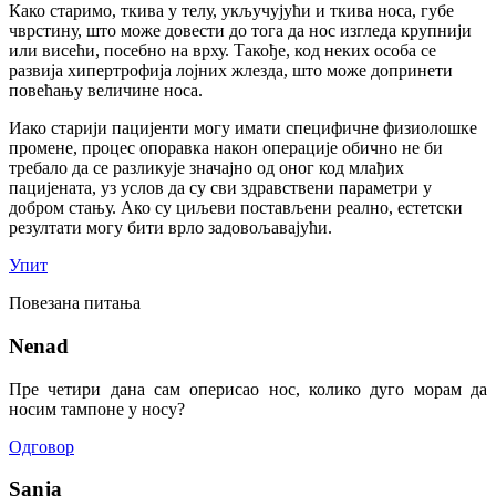
Како старимо, ткива у телу, укључујући и ткива носа, губе
чврстину, што може довести до тога да нос изгледа крупнији
или висећи, посебно на врху. Такође, код неких особа се
развија хипертрофија лојних жлезда, што може допринети
повећању величине носа.
Иако старији пацијенти могу имати специфичне физиолошке
промене, процес опоравка након операције обично не би
требало да се разликује значајно од оног код млађих
пацијената, уз услов да су сви здравствени параметри у
добром стању. Ако су циљеви постављени реално, естетски
резултати могу бити врло задовољавајући.
Упит
Повезана питања
Nenad
Пре четири дана сам оперисао нос, колико дуго морам да
носим тампоне у носу?
Одговор
Sanja