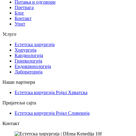
Питања и одговори
Претрага
Блог
Контакт
Упит
Услуге
Естетска хирургија
Хирургија
Кардиологија
Гинекологија
Ендокринологија
Лабораторија
Наши партнери
Естетска кирургија Ројал Хрватска
Пријатељи сајта
Естетска кирургија Ројал Словенија
Контакт