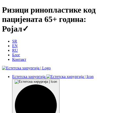
Ризици ринопластике код
пацијената 65+ година:
Ројал✓
SR
EN
RU
Блог
Контакт
Естетска хирургија