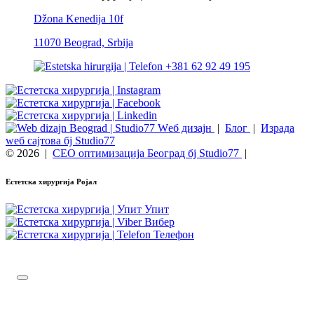
Džona Kenedija 10f
11070 Beograd, Srbija
+381 62 92 49 195
Wеб дизајн
|
Блог
|
Израда
wеб сајтова бј Studio77
© 2026
|
СЕО оптимизација Београд бј Studio77
|
Естетска хирургија Ројал
Упит
Вибер
Телефон