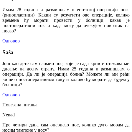
Имам 28 година и размишљам о естетској операцији носа
(ринопластици). Какви су резултати ове операције, колико
времена ћу морати провести у болници, какав је
постоперативни ток и када могу да очекујем повратак на
посао?
Одговор
Saša
Још као дете сам сломио нос, који је сада крив и отежава ми
дисање на десну страну. Имам 25 година и размишљам о
операцији. Да ли је операција болна? Можете ли ми рећи
више о постоперативном току и колико ћу морати да будем у
болници?
Одговор
Повезана питања
Nenad
Пре четири дана сам оперисао нос, колико дуго морам да
носим тампоне у носу?