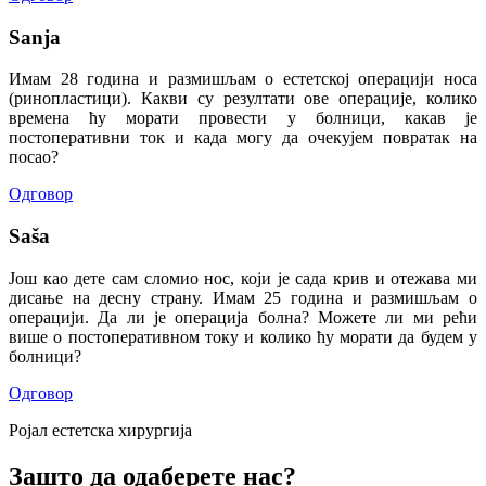
Sanja
Имам 28 година и размишљам о естетској операцији носа
(ринопластици). Какви су резултати ове операције, колико
времена ћу морати провести у болници, какав је
постоперативни ток и када могу да очекујем повратак на
посао?
Одговор
Saša
Још као дете сам сломио нос, који је сада крив и отежава ми
дисање на десну страну. Имам 25 година и размишљам о
операцији. Да ли је операција болна? Можете ли ми рећи
више о постоперативном току и колико ћу морати да будем у
болници?
Одговор
Ројал естетска хирургија
Зашто да одаберете нас?