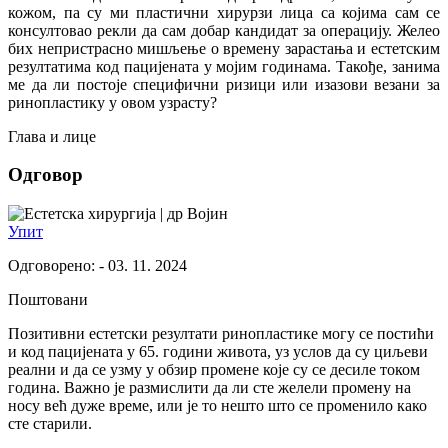
кожом, па су ми пластични хирурзи лица са којима сам се
консултовао рекли да сам добар кандидат за операцију. Желео
бих непристрасно мишљење о времену зарастања и естетским
резултатима код пацијената у мојим годинама. Такође, занима
ме да ли постоје специфични ризици или изазови везани за
ринопластику у овом узрасту?
Глава и лице
Одговор
др Војин
Упит
Одговорено: - 03. 11. 2024
Поштовани
Позитивни естетски резултати ринопластике могу се постићи
и код пацијената у 65. години живота, уз услов да су циљеви
реални и да се узму у обзир промене које су се десиле током
година. Важно је размислити да ли сте желели промену на
носу већ дуже време, или је то нешто што се променило како
сте старили.