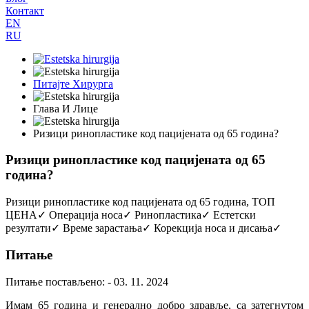
Контакт
EN
RU
Питајте Хирурга
Глава И Лице
Ризици ринопластике код пацијената од 65 година?
Ризици ринопластике код пацијената од 65
година?
Ризици ринопластике код пацијената од 65 година, ТОП
ЦЕНА✓ Операција носа✓ Ринопластика✓ Естетски
резултати✓ Време зарастања✓ Корекција носа и дисања✓
Питање
Питање постављено: - 03. 11. 2024
Имам 65 година и генерално добро здравље, са затегнутом