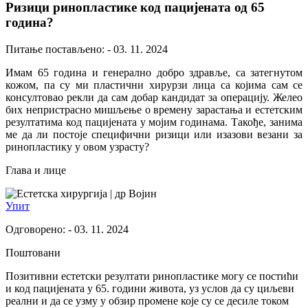
Ризици ринопластике код пацијената од 65
година?
Питање постављено: - 03. 11. 2024
Имам 65 година и генерално добро здравље, са затегнутом
кожом, па су ми пластични хирурзи лица са којима сам се
консултовао рекли да сам добар кандидат за операцију. Желео
бих непристрасно мишљење о времену зарастања и естетским
резултатима код пацијената у мојим годинама. Такође, занима
ме да ли постоје специфични ризици или изазови везани за
ринопластику у овом узрасту?
Глава и лице
др Војин
Упит
Одговорено: - 03. 11. 2024
Поштовани
Позитивни естетски резултати ринопластике могу се постићи
и код пацијената у 65. години живота, уз услов да су циљеви
реални и да се узму у обзир промене које су се десиле током