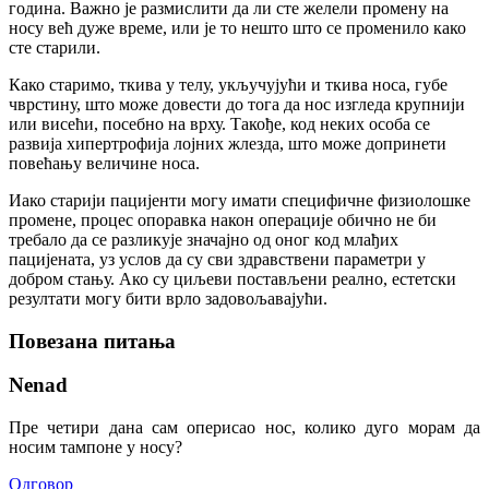
година. Важно је размислити да ли сте желели промену на
носу већ дуже време, или је то нешто што се променило како
сте старили.
Како старимо, ткива у телу, укључујући и ткива носа, губе
чврстину, што може довести до тога да нос изгледа крупнији
или висећи, посебно на врху. Такође, код неких особа се
развија хипертрофија лојних жлезда, што може допринети
повећању величине носа.
Иако старији пацијенти могу имати специфичне физиолошке
промене, процес опоравка након операције обично не би
требало да се разликује значајно од оног код млађих
пацијената, уз услов да су сви здравствени параметри у
добром стању. Ако су циљеви постављени реално, естетски
резултати могу бити врло задовољавајући.
Повезана питања
Nenad
Пре четири дана сам оперисао нос, колико дуго морам да
носим тампоне у носу?
Одговор