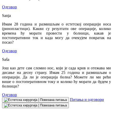
Одговор
Sanja
Имам 28 година и размишљам о естетској операцији носа
(ринопластици). Какви су резултати ове операције, колико
времена ћу морати провести у болници, какав је
постоперативни ток и када могу да очекујем повратак на
посао?
Одговор
Saša
Још као дете сам сломио нос, који је сада крив и отежава ми
дисање на десну страну. Имам 25 година и размишљам о
операцији. Да ли је операција болна? Можете ли ми рећи
више о постоперативном току и колико ћу морати да будем у
болници?
Одговор
Питања и одговори