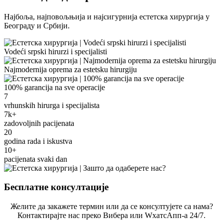
Најбоља, најповољњија и најсигурнија естетска хирургија у
Београду и Србији.
Vodeći srpski hirurzi i specijalisti
Najmodernija oprema za estetsku hirurgiju
100% garancija na sve operacije
7
vrhunskih hirurga i specijalista
7k+
zadovoljnih pacijenata
20
godina rada i iskustva
10+
pacijenata svaki dan
Бесплатне консултације
Желите да закажете термин или да се консултујете са нама?
Контактирајте нас преко Вибера или WхатсАпп-а 24/7.