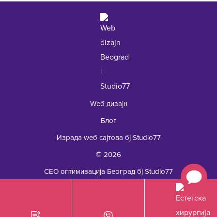
+381 62 92 49 195
Wеб дизајн
Блог
Израда wеб сајтова бј Studio77
© 2026
СЕО оптимизација Београд бј Studio77
Естетска хирургија Ројал