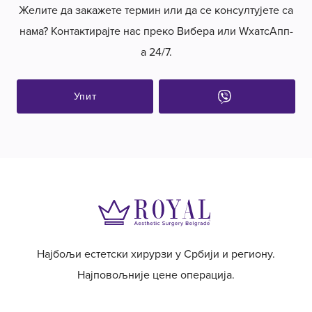
Желите да закажете термин или да се консултујете са
нама? Контактирајте нас преко Вибера или WхатсАпп-
а 24/7.
Упит
Најбољи естетски хирурзи у Србији и региону.
Најповољније цене операција.