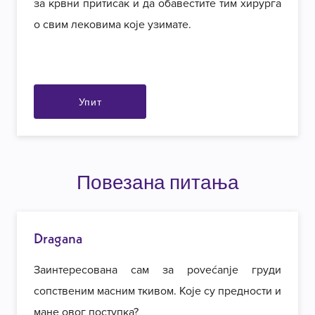
за крвни притисак и да обавестите тим хирурга
о свим лековима које узимате.
Упит
Повезана питања
Dragana
Заинтересована сам за povećanje груди
сопственим масним ткивом. Које су предности и
мане овог поступка?