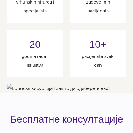
vrhunskih hirurga i
zadovoljnih
specijalista
pacijenata
20
10+
godina rada i
pacijenata svaki
iskustva
dan
Бесплатне консултације