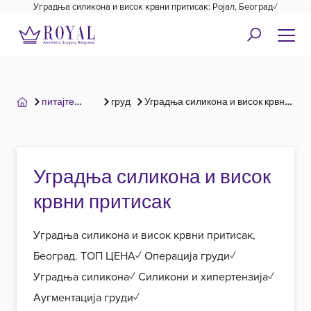
Уградња силикона и висок крвни притисак: Ројал, Београд✓
питајте
груди
Уградња силикона и висок крвни
хирурга
притисак
Уградња силикона и висок
крвни притисак
Уградња силикона и висок крвни притисак,
Београд. ТОП ЦЕНА✓ Операција груди✓
Уградња силикона✓ Силикони и хипертензија✓
Аугментација груди✓