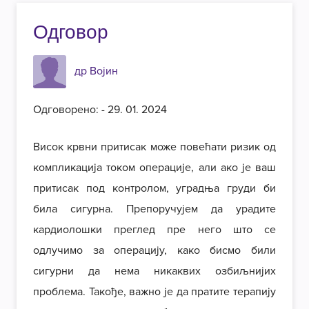
Одговор
др Војин
Одговорено: - 29. 01. 2024
Висок крвни притисак може повећати ризик од
компликација током операције, али ако је ваш
притисак под контролом, уградња груди би
била сигурна. Препоручујем да урадите
кардиолошки преглед пре него што се
одлучимо за операцију, како бисмо били
сигурни да нема никаквих озбиљнијих
проблема. Такође, важно је да пратите терапију